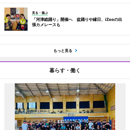
見る・遊ぶ
「河津総踊り」開催へ 盆踊りや縁日、iZooの出
張カメレースも
もっと見る
暮らす・働く