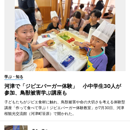
学ぶ・知る
河津で「ジビエバーガー体験」 小中学生30人が
参加、鳥獣被害学ぶ講座も
子どもたちがジビエ食材に触れ、鳥獣被害や命の大切さを考える体験型
講座「作って食べて学ぶ！ジビエバーガー体験教室」が7月30日、河津
桜観光交流館（河津町笹原）で開かれた。