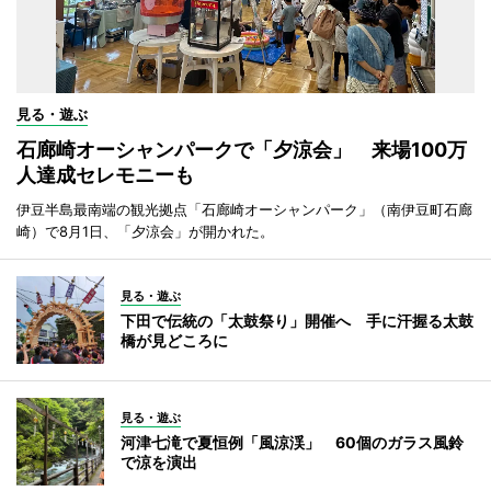
見る・遊ぶ
石廊崎オーシャンパークで「夕涼会」 来場100万
人達成セレモニーも
伊豆半島最南端の観光拠点「石廊崎オーシャンパーク」（南伊豆町石廊
崎）で8月1日、「夕涼会」が開かれた。
見る・遊ぶ
下田で伝統の「太鼓祭り」開催へ 手に汗握る太鼓
橋が見どころに
見る・遊ぶ
河津七滝で夏恒例「風涼渓」 60個のガラス風鈴
で涼を演出