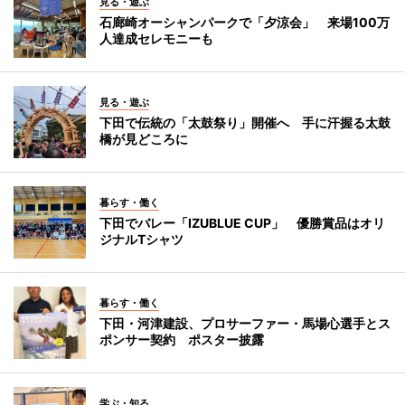
見る・遊ぶ
石廊崎オーシャンパークで「夕涼会」 来場100万
人達成セレモニーも
見る・遊ぶ
下田で伝統の「太鼓祭り」開催へ 手に汗握る太鼓
橋が見どころに
暮らす・働く
下田でバレー「IZUBLUE CUP」 優勝賞品はオリ
ジナルTシャツ
暮らす・働く
下田・河津建設、プロサーファー・馬場心選手とス
ポンサー契約 ポスター披露
学ぶ・知る