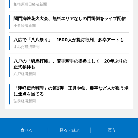
相模原町田経済新聞
関門海峡花火大会、無料エリアなしの門司側をライブ配信
小倉経済新聞
八広で「八八祭り」 1500人が提灯行列、多幸アートも
すみだ経済新聞
八戸の「騎馬打毬」、若手騎手の姿勇ましく 20年ぶりの
正式参拝も
八戸経済新聞
「津軽伝承料理」の第2弾 正月や盆、農事など人が集う場
に焦点を当てる
弘前経済新聞
食べる
見る・遊ぶ
買う