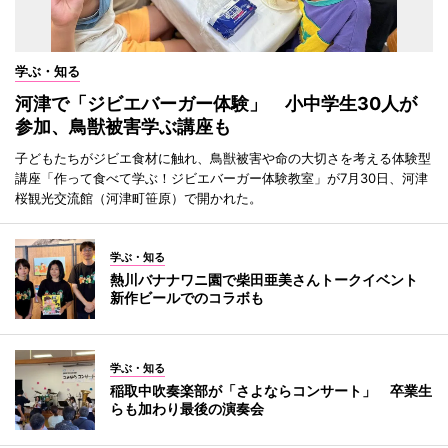
学ぶ・知る
河津で「ジビエバーガー体験」 小中学生30人が
参加、鳥獣被害学ぶ講座も
子どもたちがジビエ食材に触れ、鳥獣被害や命の大切さを考える体験型
講座「作って食べて学ぶ！ジビエバーガー体験教室」が7月30日、河津
桜観光交流館（河津町笹原）で開かれた。
学ぶ・知る
熱川バナナワニ園で柴田亜美さんトークイベント
新作ビールでのコラボも
学ぶ・知る
稲取中吹奏楽部が「さよならコンサート」 卒業生
らも加わり最後の演奏会