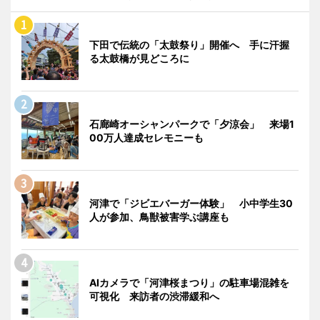
下田で伝統の「太鼓祭り」開催へ 手に汗握
る太鼓橋が見どころに
石廊崎オーシャンパークで「夕涼会」 来場1
00万人達成セレモニーも
河津で「ジビエバーガー体験」 小中学生30
人が参加、鳥獣被害学ぶ講座も
AIカメラで「河津桜まつり」の駐車場混雑を
可視化 来訪者の渋滞緩和へ