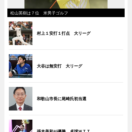
松山英樹は７位 米男子ゴルフ
村上１安打１打点 大リーグ
大谷は無安打 大リーグ
和歌山市長に尾崎氏初当選
張本美和が優勝 卓球ＷＴＴ