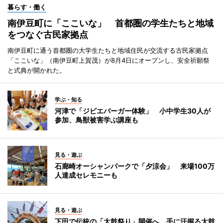
暮らす・働く
南伊豆町に「ここいな」 首都圏の学生たちと地域
をつなぐ古民家拠点
南伊豆町に通う首都圏の大学生たちと地域住民が交流する古民家拠点
「ここいな」（南伊豆町上賀茂）が8月4日にオープンし、安全祈願祭
と式典が開かれた。
学ぶ・知る
河津で「ジビエバーガー体験」 小中学生30人が
参加、鳥獣被害学ぶ講座も
見る・遊ぶ
石廊崎オーシャンパークで「夕涼会」 来場100万
人達成セレモニーも
見る・遊ぶ
下田で伝統の「太鼓祭り」開催へ 手に汗握る太鼓