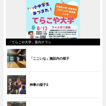
「てらこや大学」案内チラシ
「ここいな」施設内の様子
神事の様子2