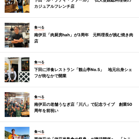
カジュアルフレンチ店
食べる
南伊豆「肉厨房hah」が3周年 元料理長が挑む焼き肉
店
食べる
下田に洋食レストラン「観山亭No.5」 地元出身シェ
フが街なかで開業
食べる
南伊豆の老舗うなぎ店「川八」で記念ライブ 創業50
周年を前祝い
食べる
西伊豆で「伊豆半島食の祭典」が復活開催へ 「とこ