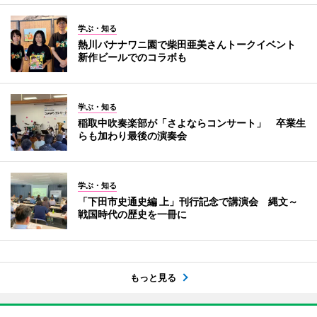
学ぶ・知る
熱川バナナワニ園で柴田亜美さんトークイベント
新作ビールでのコラボも
学ぶ・知る
稲取中吹奏楽部が「さよならコンサート」 卒業生
らも加わり最後の演奏会
学ぶ・知る
「下田市史通史編 上」刊行記念で講演会 縄文～
戦国時代の歴史を一冊に
もっと見る