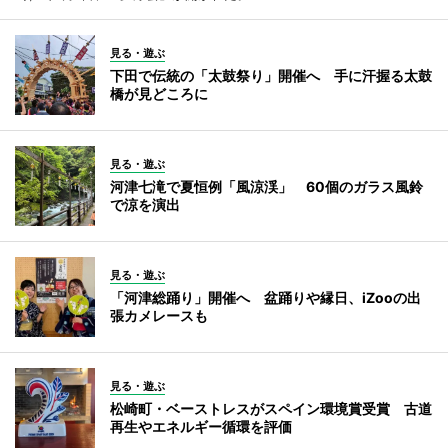
見る・遊ぶ
下田で伝統の「太鼓祭り」開催へ 手に汗握る太鼓
橋が見どころに
見る・遊ぶ
河津七滝で夏恒例「風涼渓」 60個のガラス風鈴
で涼を演出
見る・遊ぶ
「河津総踊り」開催へ 盆踊りや縁日、iZooの出
張カメレースも
見る・遊ぶ
松崎町・ベーストレスがスペイン環境賞受賞 古道
再生やエネルギー循環を評価