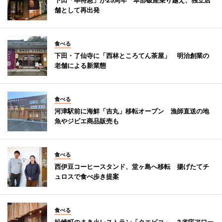
舗として再出発
食べる
下田・了仙寺に「西林ところてん茶屋」 明治創業の
老舗による新業態
食べる
河津駅前に海鮮「吉丸」移転オープン 漁師直送の地
魚やジビエ商品販売も
食べる
西伊豆コーヒースタンド、堂ヶ島へ移転 揚げたてチ
ュロスで食べ歩き提案
食べる
松崎町のまき火レストラン「クエビコ」 3省庁アワー