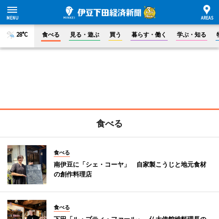
28°C
食べる
見る・遊ぶ
買う
暮らす・働く
学ぶ・知る
食べる
食べる
南伊豆に「シェ・コーヤ」 自家製こうじと地元食材
の創作料理店
食べる
下田「ル・プティ・ファール」 仏大使館総料理長の