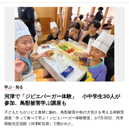
学ぶ・知る
河津で「ジビエバーガー体験」 小中学生30人が
参加、鳥獣被害学ぶ講座も
子どもたちがジビエ食材に触れ、鳥獣被害や命の大切さを考える体験型
講座「作って食べて学ぶ！ジビエバーガー体験教室」が7月30日、河津
桜観光交流館（河津町笹原）で開かれた。