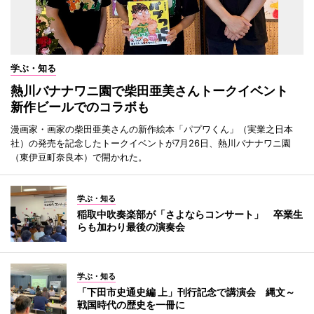
学ぶ・知る
熱川バナナワニ園で柴田亜美さんトークイベント
新作ビールでのコラボも
漫画家・画家の柴田亜美さんの新作絵本「パプワくん」（実業之日本
社）の発売を記念したトークイベントが7月26日、熱川バナナワニ園
（東伊豆町奈良本）で開かれた。
学ぶ・知る
稲取中吹奏楽部が「さよならコンサート」 卒業生
らも加わり最後の演奏会
学ぶ・知る
「下田市史通史編 上」刊行記念で講演会 縄文～
戦国時代の歴史を一冊に