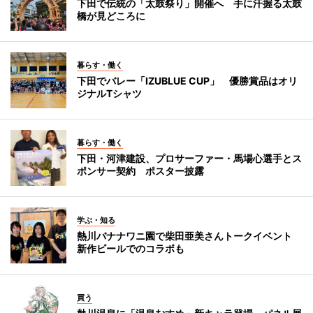
下田で伝統の「太鼓祭り」開催へ 手に汗握る太鼓
橋が見どころに
暮らす・働く
下田でバレー「IZUBLUE CUP」 優勝賞品はオリ
ジナルTシャツ
暮らす・働く
下田・河津建設、プロサーファー・馬場心選手とス
ポンサー契約 ポスター披露
学ぶ・知る
熱川バナナワニ園で柴田亜美さんトークイベント
新作ビールでのコラボも
買う