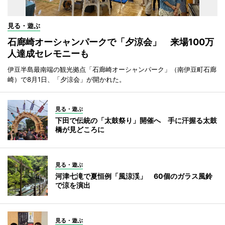
見る・遊ぶ
石廊崎オーシャンパークで「夕涼会」 来場100万
人達成セレモニーも
伊豆半島最南端の観光拠点「石廊崎オーシャンパーク」（南伊豆町石廊
崎）で8月1日、「夕涼会」が開かれた。
見る・遊ぶ
下田で伝統の「太鼓祭り」開催へ 手に汗握る太鼓
橋が見どころに
見る・遊ぶ
河津七滝で夏恒例「風涼渓」 60個のガラス風鈴
で涼を演出
見る・遊ぶ