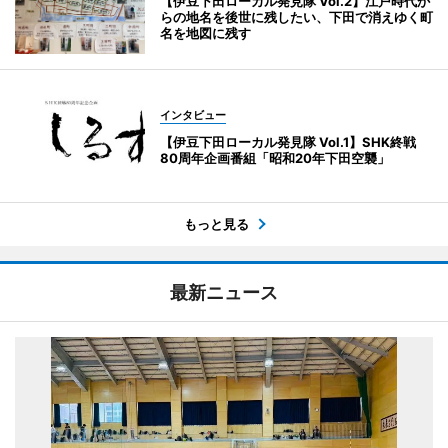
【伊豆下田ローカル発見隊 Vol.2】江戸時代か
らの地名を後世に残したい、下田で消えゆく町
名を地図に残す
インタビュー
【伊豆下田ローカル発見隊 Vol.1】SHK終戦
80周年企画番組「昭和20年下田空襲」
もっと見る
最新ニュース