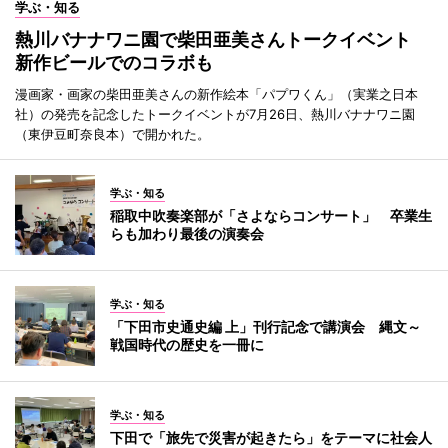
学ぶ・知る
熱川バナナワニ園で柴田亜美さんトークイベント
新作ビールでのコラボも
漫画家・画家の柴田亜美さんの新作絵本「パプワくん」（実業之日本
社）の発売を記念したトークイベントが7月26日、熱川バナナワニ園
（東伊豆町奈良本）で開かれた。
学ぶ・知る
稲取中吹奏楽部が「さよならコンサート」 卒業生
らも加わり最後の演奏会
学ぶ・知る
「下田市史通史編 上」刊行記念で講演会 縄文～
戦国時代の歴史を一冊に
学ぶ・知る
下田で「旅先で災害が起きたら」をテーマに社会人