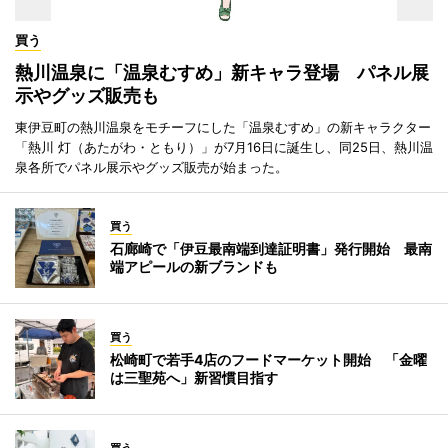
買う
熱川温泉に「温泉むすめ」新キャラ登場 パネル展
示やグッズ販売も
東伊豆町の熱川温泉をモチーフにした「温泉むすめ」の新キャラクター
「熱川 灯（あたがわ・ともり）」が7月16日に誕生し、同25日、熱川温
泉各所でパネル展示やグッズ販売が始まった。
買う
石廊崎で「伊豆最南端到達証明書」発行開始 最南
端アピールの新ブランドも
買う
松崎町で若手4店のフードマーケット開始 「金曜
は三聖苑へ」新習慣目指す
買う