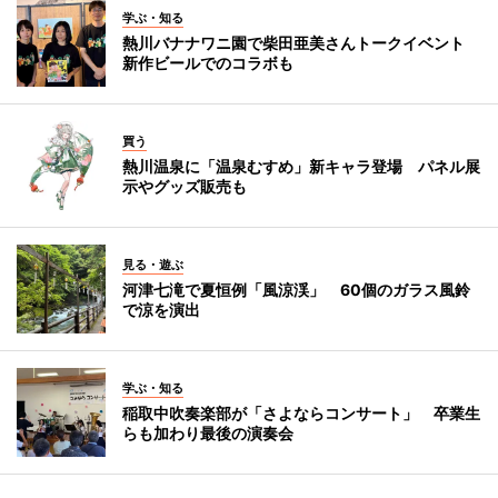
学ぶ・知る
熱川バナナワニ園で柴田亜美さんトークイベント
新作ビールでのコラボも
買う
熱川温泉に「温泉むすめ」新キャラ登場 パネル展
示やグッズ販売も
見る・遊ぶ
河津七滝で夏恒例「風涼渓」 60個のガラス風鈴
で涼を演出
学ぶ・知る
稲取中吹奏楽部が「さよならコンサート」 卒業生
らも加わり最後の演奏会