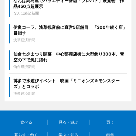
なんば高島屋でバラエティー番組「プレバト」展覧会 作
品450点超展示
なんば経済新聞
伊良コーラ、浅草観音前に直営5店舗目 「300年続く店」
目指す
浅草経済新聞
仙台七夕まつり開幕 中心部商店街に大型飾り300本、青
空の下で風に揺れ
仙台経済新聞
博多で水遊びイベント 映画「ミニオンズ＆モンスター
ズ」とコラボ
博多経済新聞
食べる
見る・遊ぶ
買う
暮らす・働く
学ぶ・知る
特集