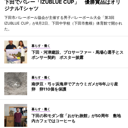
下田でバレー「IZUBLUE CUP」 優勝賞品はオリ
ジナルTシャツ
下田市バレーボール協会が主催する男子バレーボール大会「第3回
IZUBLUE CUP」が8月2日、下田中学校（下田市敷根）体育館で開かれ
た。
暮らす・働く
下田・河津建設、プロサーファー・馬場心選手とス
ポンサー契約 ポスター披露
暮らす・働く
南伊豆・弓ヶ浜海岸でアカウミガメが6年ぶり産
卵 卵110個を保護
暮らす・働く
下田の和モダン宿「おがわ旅館」が50周年 敷地
内カフェではコーヒーも