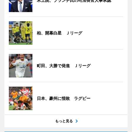
米上院、ブランチ氏の司法長官人事承認
柏、開幕白星 Ｊリーグ
町田、大勝で発進 Ｊリーグ
日本、豪州に惜敗 ラグビー
もっと見る