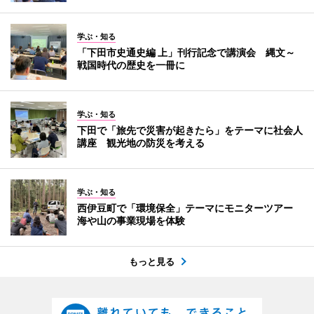
学ぶ・知る
「下田市史通史編 上」刊行記念で講演会 縄文～
戦国時代の歴史を一冊に
学ぶ・知る
下田で「旅先で災害が起きたら」をテーマに社会人
講座 観光地の防災を考える
学ぶ・知る
西伊豆町で「環境保全」テーマにモニターツアー
海や山の事業現場を体験
もっと見る