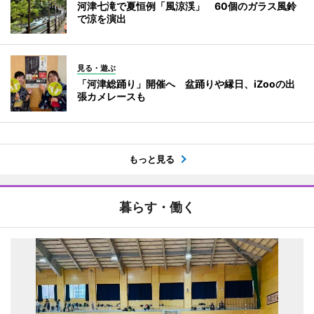
河津七滝で夏恒例「風涼渓」 60個のガラス風鈴
で涼を演出
見る・遊ぶ
「河津総踊り」開催へ 盆踊りや縁日、iZooの出
張カメレースも
もっと見る
暮らす・働く