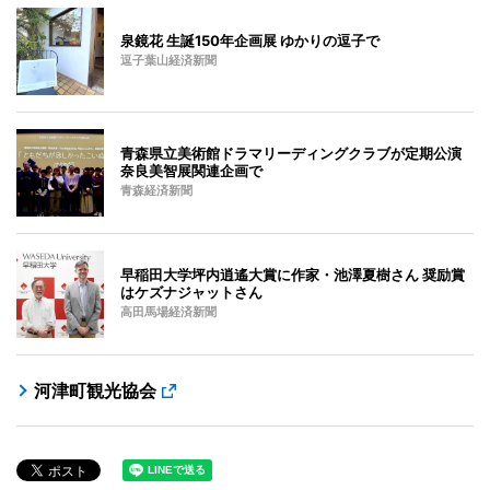
泉鏡花 生誕150年企画展 ゆかりの逗子で
逗子葉山経済新聞
青森県立美術館ドラマリーディングクラブが定期公演
奈良美智展関連企画で
青森経済新聞
早稲田大学坪内逍遙大賞に作家・池澤夏樹さん 奨励賞
はケズナジャットさん
高田馬場経済新聞
河津町観光協会