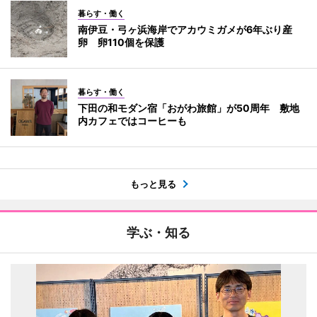
暮らす・働く
南伊豆・弓ヶ浜海岸でアカウミガメが6年ぶり産
卵 卵110個を保護
暮らす・働く
下田の和モダン宿「おがわ旅館」が50周年 敷地
内カフェではコーヒーも
もっと見る
学ぶ・知る