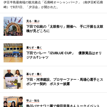
伊豆半島最南端の観光拠点「石廊崎オーシャンパーク」（南伊豆町石廊
崎）で8月1日、「夕涼会」が開かれた。
見る・遊ぶ
下田で伝統の「太鼓祭り」開催へ 手に汗握る太鼓
橋が見どころに
暮らす・働く
下田でバレー「IZUBLUE CUP」 優勝賞品はオリ
ジナルTシャツ
暮らす・働く
下田・河津建設、プロサーファー・馬場心選手とス
ポンサー契約 ポスター披露
学ぶ・知る
熱川バナナワニ園で柴田亜美さんトークイベント