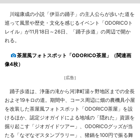
川端康成の小説「伊豆の踊子」の主人公らが歩いた道を
巡って風景や歴史・文化を感じるイベント「ODORICOト
レイル」が11月18日～26日、「踊子歩道」の周辺で開か
れる。
茶屋風フォトスポット「ODORICO茶屋」（関連画
像4枚）
［広告］
踊子歩道は、浄蓮の滝から河津町湯ヶ野地区までの全長
およそ19キロの道。期間中、コース周辺に畑の農機具小屋
を改装した茶屋風フォトスポット「ODORICO茶屋」を設
けるほか、認定ジオガイドによる地域の「隠れた」資源を
掘り起こす「ジオガイドツアー」、ODORICOグッズが当
たる「なぞなぞスタンプラリー」、猪鍋を100円で振る舞