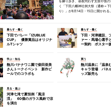
を練り歩き、昼夜問わず太鼓や笛の
く「下田八幡神社例大祭（通称＝下
り）」が8月14日・15日に開かれる
暮らす・働く
暮らす・働く
下田でバレー「IZUBLUE
下田・河津建設、
CUP」 優勝賞品はオリジナ
ァー・馬場心選手
ルTシャツ
ー契約 ポスター
学ぶ・知る
買う
熱川バナナワニ園で柴田亜美
熱川温泉に「温泉
さんトークイベント 新作ビ
キャラ登場 パネ
ールでのコラボも
ッズ販売も
見る・遊ぶ
河津七滝で夏恒例「風涼
渓」 60個のガラス風鈴で涼
を演出