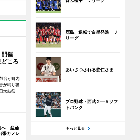
喜ぶ植中 Ｊリーグ
鹿島、逆転で白星発進 Ｊ
リーグ
」開催
見どころ
あいさつされる悠仁さま
太鼓台が町内
音が鳴り響
田太鼓祭
。
プロ野球・西武２―５ソフ
トバンク
催へ 盆踊
もっと見る
の出張カメレ