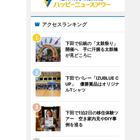
アクセスランキング
下田で伝統の「太鼓祭り」
開催へ 手に汗握る太鼓橋
が見どころに
下田でバレー「IZUBLUE C
UP」 優勝賞品はオリジナ
ルTシャツ
下田で1泊2日の移住体験ツ
アー 空き家内見やDIY事
例を巡る