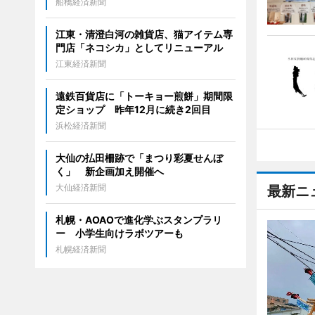
船橋経済新聞
江東・清澄白河の雑貨店、猫アイテム専
門店「ネコシカ」としてリニューアル
江東経済新聞
遠鉄百貨店に「トーキョー煎餅」期間限
定ショップ 昨年12月に続き2回目
浜松経済新聞
大仙の払田柵跡で「まつり彩夏せんぼ
く」 新企画加え開催へ
大仙経済新聞
最新ニ
札幌・AOAOで進化学ぶスタンプラリ
ー 小学生向けラボツアーも
札幌経済新聞