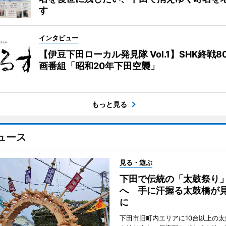
す
インタビュー
【伊豆下田ローカル発見隊 Vol.1】SHK終戦8
画番組「昭和20年下田空襲」
もっと見る
ュース
見る・遊ぶ
下田で伝統の「太鼓祭り
へ 手に汗握る太鼓橋が
に
下田市旧町内エリアに10台以上の