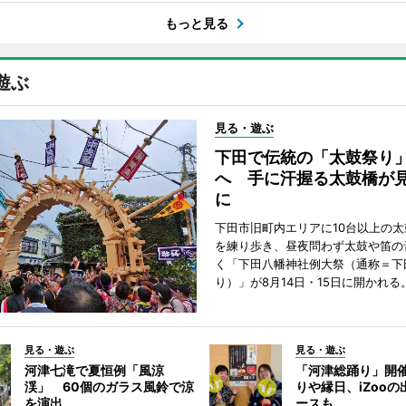
もっと見る
遊ぶ
見る・遊ぶ
下田で伝統の「太鼓祭り
へ 手に汗握る太鼓橋が
に
下田市旧町内エリアに10台以上の
を練り歩き、昼夜問わず太鼓や笛の
く「下田八幡神社例大祭（通称＝下
り）」が8月14日・15日に開かれる
見る・遊ぶ
見る・遊ぶ
河津七滝で夏恒例「風涼
「河津総踊り」開
渓」 60個のガラス風鈴で涼
りや縁日、iZoo
を演出
ースも