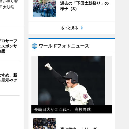
音が鳴り響
過去の「下田太鼓祭り」の
田太鼓祭
様子（3）
。
もっと見る
プロサーフ
ワールドフォトニュース
とスポンサ
披露
むすめ」新
ル展示やグ
長崎日大が２回戦へ 高校野球