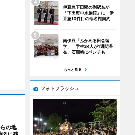
伊豆急下田駅の副駅名が
「下田海中水族館」に 伊
豆急10件目の命名権契約
南伊豆「ふかめる田舎留
学」 学生34人が1週間滞
在、石廊崎にベンチも
もっと見る
フォトフラッシュ
からの地
地図に残