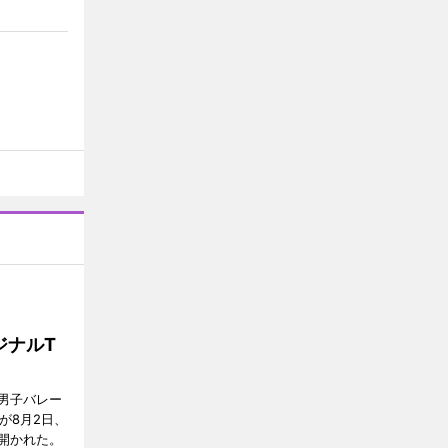
ジナルT
男子バレー
」が8月2日、
開かれた。