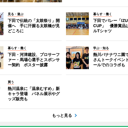
見る・遊ぶ
暮らす・働く
下田で伝統の「太鼓祭り」開
下田でバレー「IZU
催へ 手に汗握る太鼓橋が見
CUP」 優勝賞品
どころに
ルTシャツ
暮らす・働く
学ぶ・知る
下田・河津建設、プロサーフ
熱川バナナワニ園
ァー・馬場心選手とスポンサ
さんトークイベン
ー契約 ポスター披露
ールでのコラボも
買う
熱川温泉に「温泉むすめ」新
キャラ登場 パネル展示やグ
ッズ販売も
もっと見る