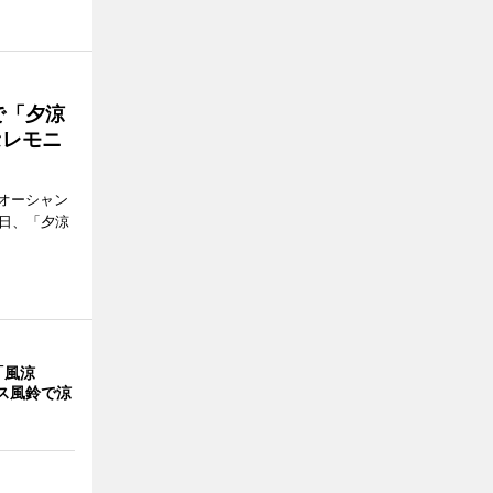
で「夕涼
セレモニ
オーシャン
1日、「夕涼
「風涼
ス風鈴で涼