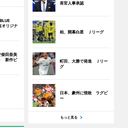
長官人事承認
BLUE
はオリジナ
柏、開幕白星 Ｊリーグ
で柴田亜美
ト 新作ビ
町田、大勝で発進 Ｊリー
グ
日本、豪州に惜敗 ラグビ
ー
もっと見る