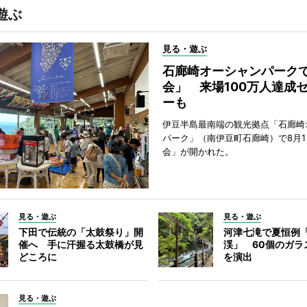
遊ぶ
見る・遊ぶ
石廊崎オーシャンパーク
会」 来場100万人達成
ーも
伊豆半島最南端の観光拠点「石廊崎
パーク」（南伊豆町石廊崎）で8月
会」が開かれた。
見る・遊ぶ
見る・遊ぶ
下田で伝統の「太鼓祭り」開
河津七滝で夏恒例
催へ 手に汗握る太鼓橋が見
渓」 60個のガラ
どころに
を演出
見る・遊ぶ