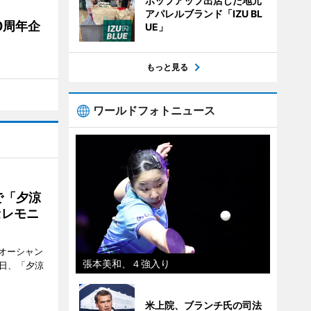
ポップアップ出店した地元
アパレルブランド「IZU BL
0周年企
UE」
もっと見る
ワールドフォトニュース
で「夕涼
セレモニ
オーシャン
張本美和、４強入り
1日、「夕涼
米上院、ブランチ氏の司法