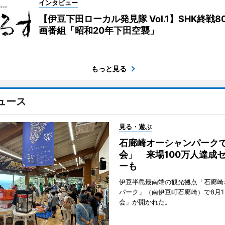
インタビュー
【伊豆下田ローカル発見隊 Vol.1】SHK終戦8
画番組「昭和20年下田空襲」
もっと見る
ュース
見る・遊ぶ
石廊崎オーシャンパーク
会」 来場100万人達成
ーも
伊豆半島最南端の観光拠点「石廊崎
パーク」（南伊豆町石廊崎）で8月
会」が開かれた。