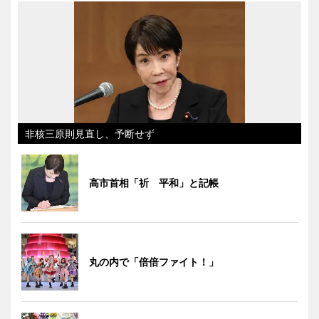
非核三原則見直し、予断せず
高市首相「祈 平和」と記帳
丸の内で「倍倍ファイト！」