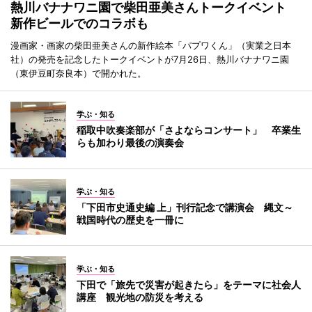
熱川バナナワニ園で柴田亜美さんトークイベント
新作ビールでのコラボも
漫画家・画家の柴田亜美さんの新作絵本「パプワくん」（実業之日本
社）の発売を記念したトークイベントが7月26日、熱川バナナワニ園
（東伊豆町奈良本）で開かれた。
学ぶ・知る
稲取中吹奏楽部が「さよならコンサート」 卒業生
らも加わり最後の演奏会
学ぶ・知る
「下田市史通史編 上」刊行記念で講演会 縄文～
戦国時代の歴史を一冊に
学ぶ・知る
下田で「旅先で災害が起きたら」をテーマに社会人
講座 観光地の防災を考える