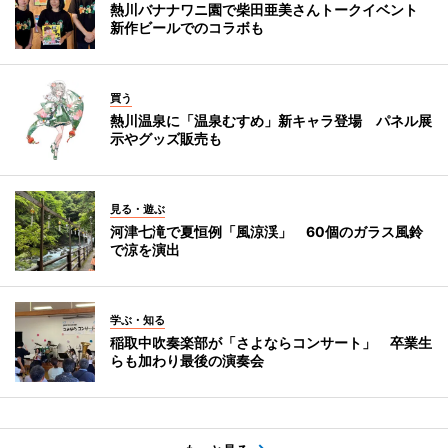
熱川バナナワニ園で柴田亜美さんトークイベント
新作ビールでのコラボも
買う
熱川温泉に「温泉むすめ」新キャラ登場 パネル展
示やグッズ販売も
見る・遊ぶ
河津七滝で夏恒例「風涼渓」 60個のガラス風鈴
で涼を演出
学ぶ・知る
稲取中吹奏楽部が「さよならコンサート」 卒業生
らも加わり最後の演奏会