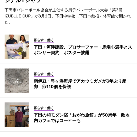
ジナルTシャツ
下田市バレーボール協会が主催する男子バレーボール大会「第3回
IZUBLUE CUP」が8月2日、下田中学校（下田市敷根）体育館で開かれ
た。
暮らす・働く
下田・河津建設、プロサーファー・馬場心選手とス
ポンサー契約 ポスター披露
暮らす・働く
南伊豆・弓ヶ浜海岸でアカウミガメが6年ぶり産
卵 卵110個を保護
暮らす・働く
下田の和モダン宿「おがわ旅館」が50周年 敷地
内カフェではコーヒーも