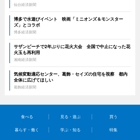
仙台経済新聞
博多で水遊びイベント 映画「ミニオンズ＆モンスター
ズ」とコラボ
博多経済新聞
サザンビーチで2年ぶりに花火大会 全国で中止になった花
火玉も再利用
湘南経済新聞
気候変動適応センター、葛飾・セイズの住宅を視察 都内
全体に広げてほしい
葛飾経済新聞
食べる
見る・遊ぶ
買う
暮らす・働く
学ぶ・知る
特集