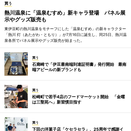
買う
熱川温泉に「温泉むすめ」新キャラ登場 パネル展
示やグッズ販売も
東伊豆町の熱川温泉をモチーフにした「温泉むすめ」の新キャラクター
「熱川 灯（あたがわ・ともり）」が7月16日に誕生し、同25日、熱川温
泉各所でパネル展示やグッズ販売が始まった。
買う
石廊崎で「伊豆最南端到達証明書」発行開始 最南
端アピールの新ブランドも
買う
松崎町で若手4店のフードマーケット開始 「金曜
は三聖苑へ」新習慣目指す
買う
下田の洋菓子店「ケセラセラ」、25周年で感謝イ