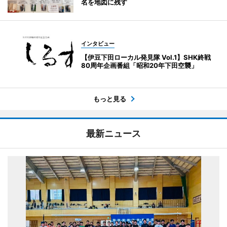
名を地図に残す
インタビュー
【伊豆下田ローカル発見隊 Vol.1】SHK終戦
80周年企画番組「昭和20年下田空襲」
もっと見る
最新ニュース