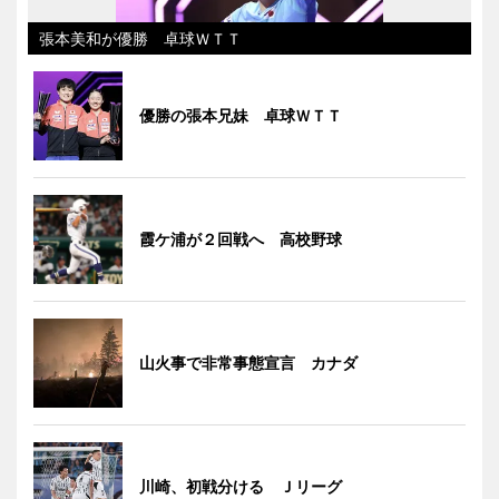
張本美和が優勝 卓球ＷＴＴ
優勝の張本兄妹 卓球ＷＴＴ
霞ケ浦が２回戦へ 高校野球
山火事で非常事態宣言 カナダ
川崎、初戦分ける Ｊリーグ