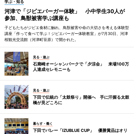
学ぶ・知る
河津で「ジビエバーガー体験」 小中学生30人が
参加、鳥獣被害学ぶ講座も
子どもたちがジビエ食材に触れ、鳥獣被害や命の大切さを考える体験型
講座「作って食べて学ぶ！ジビエバーガー体験教室」が7月30日、河津
桜観光交流館（河津町笹原）で開かれた。
見る・遊ぶ
石廊崎オーシャンパークで「夕涼会」 来場100万
人達成セレモニーも
見る・遊ぶ
下田で伝統の「太鼓祭り」開催へ 手に汗握る太鼓
橋が見どころに
暮らす・働く
下田でバレー「IZUBLUE CUP」 優勝賞品はオリ