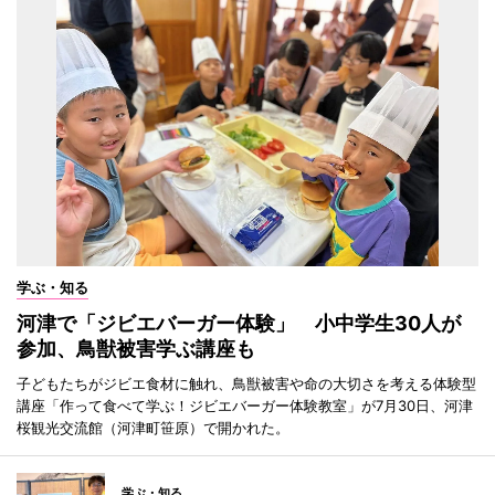
学ぶ・知る
河津で「ジビエバーガー体験」 小中学生30人が
参加、鳥獣被害学ぶ講座も
子どもたちがジビエ食材に触れ、鳥獣被害や命の大切さを考える体験型
講座「作って食べて学ぶ！ジビエバーガー体験教室」が7月30日、河津
桜観光交流館（河津町笹原）で開かれた。
学ぶ・知る