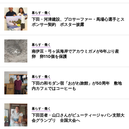
暮らす・働く
下田・河津建設、プロサーファー・馬場心選手とス
ポンサー契約 ポスター披露
暮らす・働く
南伊豆・弓ヶ浜海岸でアカウミガメが6年ぶり産
卵 卵110個を保護
暮らす・働く
下田の和モダン宿「おがわ旅館」が50周年 敷地
内カフェではコーヒーも
暮らす・働く
下田芸者・山口さんがビューティージャパン支部大
会グランプリ 全国大会へ