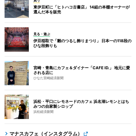
買う
東伊豆町に「ヒトハコ古書店」 14組の本棚オーナーが
選んだ本を販売
見る・遊ぶ
伊豆稲取で「雛のつるし飾りまつり」 日本一の118段の
ひな段飾りも
宮崎・青島にカフェ＆ダイナー「CAFE ID.」 地元に愛
される店に
ひなた宮崎経済新聞
浜松・平口にレモネードのカフェ 浜名湖レモンとはち
みつの自家製シロップ
浜松経済新聞
マナスカフェ（インスタグラム）