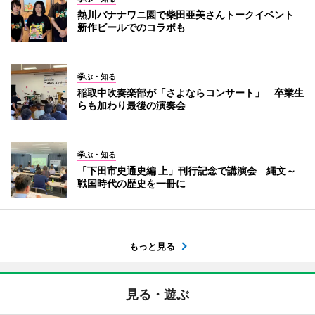
熱川バナナワニ園で柴田亜美さんトークイベント
新作ビールでのコラボも
学ぶ・知る
稲取中吹奏楽部が「さよならコンサート」 卒業生
らも加わり最後の演奏会
学ぶ・知る
「下田市史通史編 上」刊行記念で講演会 縄文～
戦国時代の歴史を一冊に
もっと見る
見る・遊ぶ