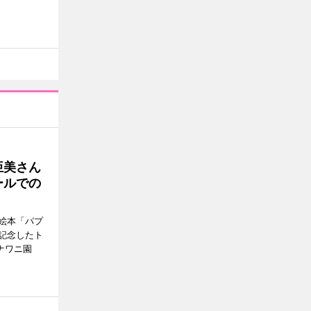
亜美さん
ールでの
絵本「パプ
記念したト
ナワニ園