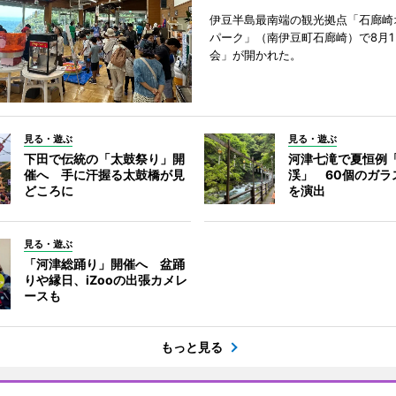
伊豆半島最南端の観光拠点「石廊崎
パーク」（南伊豆町石廊崎）で8月
会」が開かれた。
見る・遊ぶ
見る・遊ぶ
下田で伝統の「太鼓祭り」開
河津七滝で夏恒例
催へ 手に汗握る太鼓橋が見
渓」 60個のガラ
どころに
を演出
見る・遊ぶ
「河津総踊り」開催へ 盆踊
りや縁日、iZooの出張カメレ
ースも
もっと見る