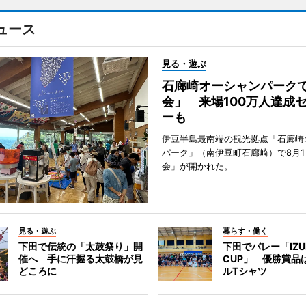
ュース
見る・遊ぶ
石廊崎オーシャンパーク
会」 来場100万人達成
ーも
伊豆半島最南端の観光拠点「石廊崎
パーク」（南伊豆町石廊崎）で8月
会」が開かれた。
見る・遊ぶ
暮らす・働く
下田で伝統の「太鼓祭り」開
下田でバレー「IZU
催へ 手に汗握る太鼓橋が見
CUP」 優勝賞品
どころに
ルTシャツ