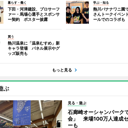
暮らす・働く
学ぶ・知る
下田・河津建設、プロサーフ
熱川バナナワニ園
ァー・馬場心選手とスポンサ
さんトークイベン
ー契約 ポスター披露
ールでのコラボも
買う
熱川温泉に「温泉むすめ」新
キャラ登場 パネル展示やグ
ッズ販売も
もっと見る
遊ぶ
見る・遊ぶ
石廊崎オーシャンパーク
会」 来場100万人達成
ーも