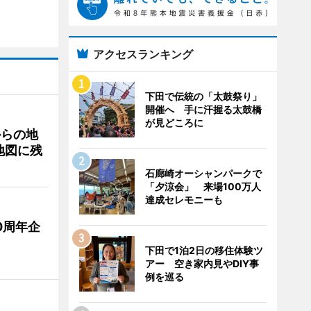
アクセスランキング
下田で伝統の「太鼓祭り」
開催へ 手に汗握る太鼓橋
が見どころに
からの地
地図に残
石廊崎オーシャンパークで
「夕涼会」 来場100万人
達成セレモニーも
0周年企
下田で1泊2日の移住体験ツ
アー 空き家内見やDIY事
例を巡る