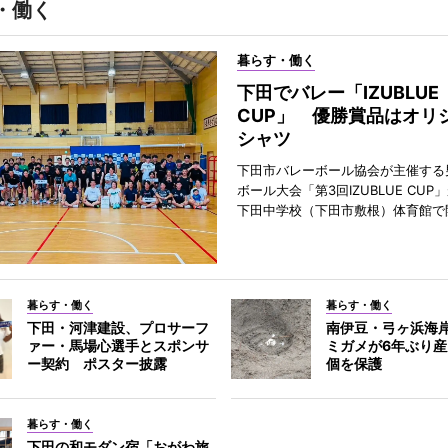
・働く
暮らす・働く
下田でバレー「IZUBLUE
CUP」 優勝賞品はオリ
シャツ
下田市バレーボール協会が主催する
ボール大会「第3回IZUBLUE CUP
下田中学校（下田市敷根）体育館で
暮らす・働く
暮らす・働く
下田・河津建設、プロサーフ
南伊豆・弓ヶ浜海
ァー・馬場心選手とスポンサ
ミガメが6年ぶり産
ー契約 ポスター披露
個を保護
暮らす・働く
下田の和モダン宿「おがわ旅