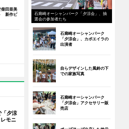
で柴田亜美
石廊崎オーシャンパーク「夕涼会」、抽
ト 新作ビ
選会の参加者たち
石廊崎オーシャンパーク
「夕涼会」、カポエイラの
出演者
自らデザインした風鈴の下
での家族写真
石廊崎オーシャンパーク
「夕涼会」アクセサリー販
売店
で「夕涼
セレモニ