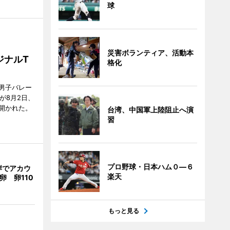
球
災害ボランティア、活動本
ジナルT
格化
男子バレー
」が8月2日、
開かれた。
台湾、中国軍上陸阻止へ演
習
プロ野球・日本ハム０―６
岸でアカウ
楽天
卵 卵110
もっと見る