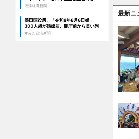
沼津経済新聞
最新ニ
墨田区役所、「令和8年8月8日婚」
300人超が婚姻届、開庁前から長い列
すみだ経済新聞