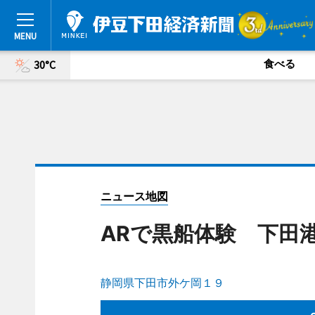
食べる
30°C
ニュース地図
ARで黒船体験 下田
静岡県下田市外ケ岡１９