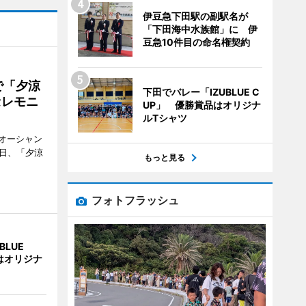
伊豆急下田駅の副駅名が
「下田海中水族館」に 伊
豆急10件目の命名権契約
で「夕涼
下田でバレー「IZUBLUE C
セレモニ
UP」 優勝賞品はオリジナ
ルTシャツ
オーシャン
1日、「夕涼
もっと見る
フォトフラッシュ
BLUE
はオリジナ