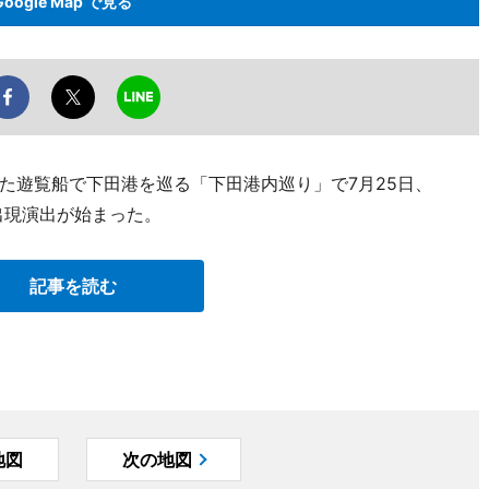
Google Map で見る
た遊覧船で下田港を巡る「下田港内巡り」で7月25日、
出現演出が始まった。
記事を読む
地図
次の地図