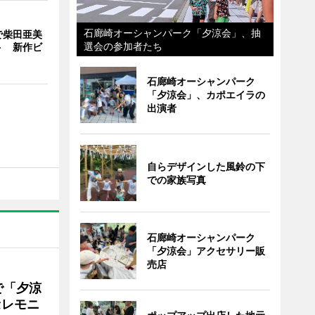
石廊崎オーシャンパーク「夕涼会」、抽
で柴田亜美
選会の参加者たち
ト 新作ビ
石廊崎オーシャンパーク
「夕涼会」、カポエイラの
出演者
自らデザインした風鈴の下
での家族写真
石廊崎オーシャンパーク
「夕涼会」アクセサリー販
売店
で「夕涼
セレモニ