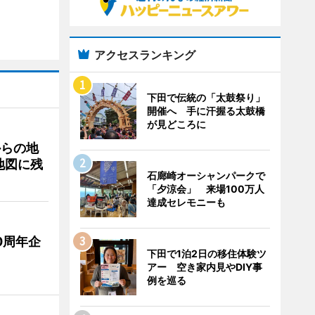
アクセスランキング
下田で伝統の「太鼓祭り」
開催へ 手に汗握る太鼓橋
が見どころに
からの地
地図に残
石廊崎オーシャンパークで
「夕涼会」 来場100万人
達成セレモニーも
0周年企
下田で1泊2日の移住体験ツ
アー 空き家内見やDIY事
例を巡る