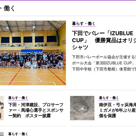
・働く
暮らす・働く
下田でバレー「IZUBLUE
CUP」 優勝賞品はオリ
シャツ
下田市バレーボール協会が主催する
ボール大会「第3回IZUBLUE CUP
下田中学校（下田市敷根）体育館で
暮らす・働く
暮らす・働く
下田・河津建設、プロサーフ
南伊豆・弓ヶ浜海
ァー・馬場心選手とスポンサ
ミガメが6年ぶり産
ー契約 ポスター披露
個を保護
暮らす・働く