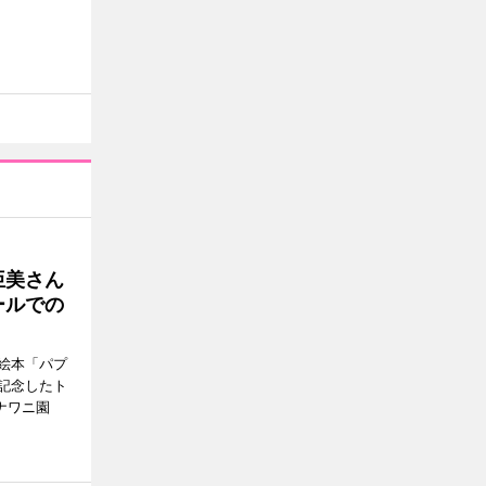
亜美さん
ールでの
絵本「パプ
記念したト
ナワニ園