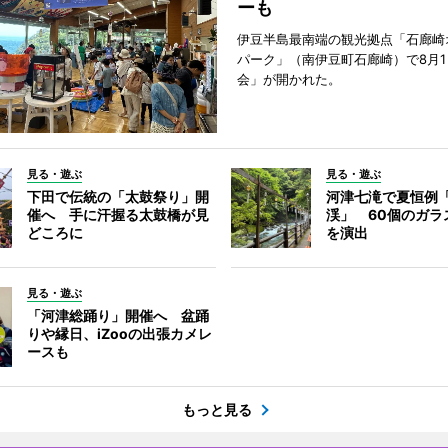
ーも
伊豆半島最南端の観光拠点「石廊崎
パーク」（南伊豆町石廊崎）で8月
会」が開かれた。
見る・遊ぶ
見る・遊ぶ
下田で伝統の「太鼓祭り」開
河津七滝で夏恒例
催へ 手に汗握る太鼓橋が見
渓」 60個のガラ
どころに
を演出
見る・遊ぶ
「河津総踊り」開催へ 盆踊
りや縁日、iZooの出張カメレ
ースも
もっと見る