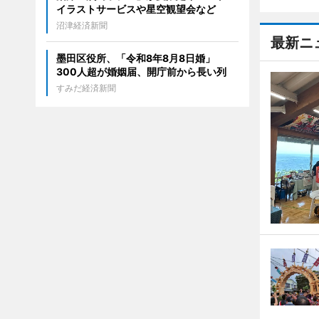
イラストサービスや星空観望会など
沼津経済新聞
最新ニ
墨田区役所、「令和8年8月8日婚」
300人超が婚姻届、開庁前から長い列
すみだ経済新聞