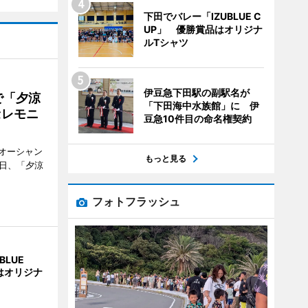
下田でバレー「IZUBLUE C
UP」 優勝賞品はオリジナ
ルTシャツ
伊豆急下田駅の副駅名が
で「夕涼
「下田海中水族館」に 伊
セレモニ
豆急10件目の命名権契約
オーシャン
もっと見る
1日、「夕涼
フォトフラッシュ
BLUE
はオリジナ