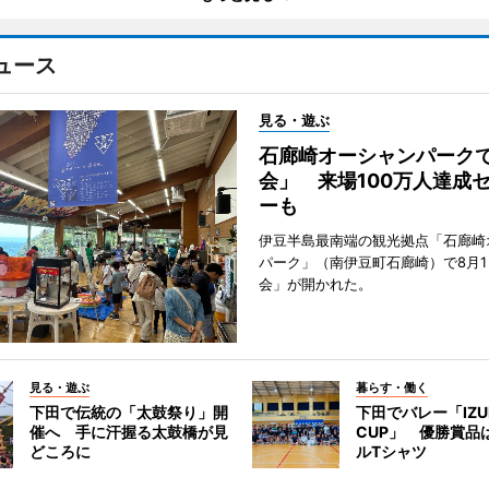
ュース
見る・遊ぶ
石廊崎オーシャンパーク
会」 来場100万人達成
ーも
伊豆半島最南端の観光拠点「石廊崎
パーク」（南伊豆町石廊崎）で8月
会」が開かれた。
見る・遊ぶ
暮らす・働く
下田で伝統の「太鼓祭り」開
下田でバレー「IZU
催へ 手に汗握る太鼓橋が見
CUP」 優勝賞品
どころに
ルTシャツ