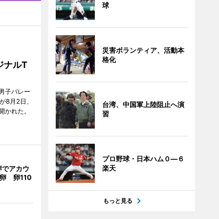
球
災害ボランティア、活動本
格化
ジナルT
男子バレー
」が8月2日、
台湾、中国軍上陸阻止へ演
開かれた。
習
プロ野球・日本ハム０―６
楽天
岸でアカウ
卵 卵110
もっと見る