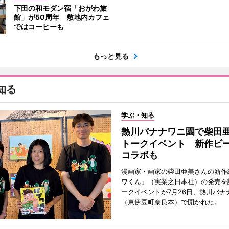
下田の和モダン宿「おがわ旅
館」が50周年 敷地内カフェ
ではコーヒーも
もっと見る
知る
学ぶ・知る
熱川バナナワニ園で柴田
トークイベント 新作ビ
コラボも
漫画家・画家の柴田亜美さんの新作
ワくん」（実業之日本社）の発売を
ークイベントが7月26日、熱川バナ
（東伊豆町奈良本）で開かれた。