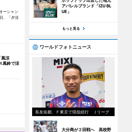
ポップアップ出店した地元
アパレルブランド「IZU BL
UE」
オーシャン
1日、「夕涼
もっと見る
ワールドフォトニュース
「風涼
ス風鈴で涼
長友佑都、Ｆ東京で現役続行 Ｊリーグ
大分商が２回戦へ 高校野