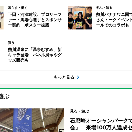
暮らす・働く
学ぶ・知る
下田・河津建設、プロサーフ
熱川バナナワニ園
ァー・馬場心選手とスポンサ
さんトークイベン
ー契約 ポスター披露
ールでのコラボも
買う
熱川温泉に「温泉むすめ」新
キャラ登場 パネル展示やグ
ッズ販売も
もっと見る
遊ぶ
見る・遊ぶ
石廊崎オーシャンパーク
会」 来場100万人達成