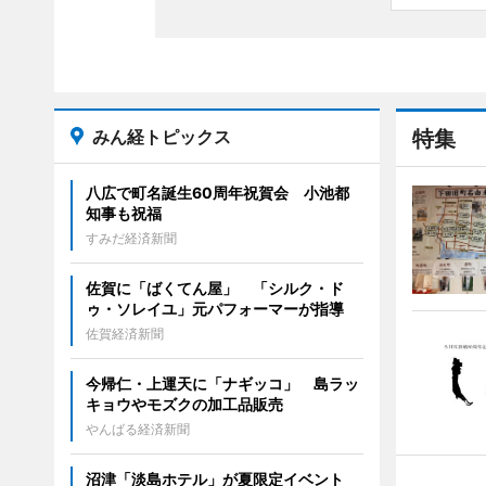
みん経トピックス
特集
八広で町名誕生60周年祝賀会 小池都
知事も祝福
すみだ経済新聞
佐賀に「ばくてん屋」 「シルク・ド
ゥ・ソレイユ」元パフォーマーが指導
佐賀経済新聞
今帰仁・上運天に「ナギッコ」 島ラッ
キョウやモズクの加工品販売
やんばる経済新聞
沼津「淡島ホテル」が夏限定イベント