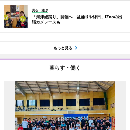
見る・遊ぶ
「河津総踊り」開催へ 盆踊りや縁日、iZooの出
張カメレースも
もっと見る
暮らす・働く