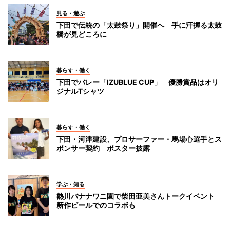
見る・遊ぶ
下田で伝統の「太鼓祭り」開催へ 手に汗握る太鼓
橋が見どころに
暮らす・働く
下田でバレー「IZUBLUE CUP」 優勝賞品はオリ
ジナルTシャツ
暮らす・働く
下田・河津建設、プロサーファー・馬場心選手とス
ポンサー契約 ポスター披露
学ぶ・知る
熱川バナナワニ園で柴田亜美さんトークイベント
新作ビールでのコラボも