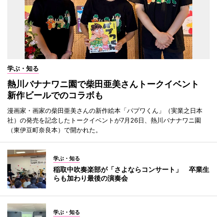
学ぶ・知る
熱川バナナワニ園で柴田亜美さんトークイベント
新作ビールでのコラボも
漫画家・画家の柴田亜美さんの新作絵本「パプワくん」（実業之日本
社）の発売を記念したトークイベントが7月26日、熱川バナナワニ園
（東伊豆町奈良本）で開かれた。
学ぶ・知る
稲取中吹奏楽部が「さよならコンサート」 卒業生
らも加わり最後の演奏会
学ぶ・知る