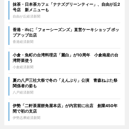
抹茶・日本茶カフェ「ナナズグリーンティー」、自由が丘2
号店 新メニューも
自由が丘経済新聞
香港・ifcに「フォーシーズンズ」直営ケーキショップ ポッ
プアップ出店
香港経済新聞
小倉・魚町の台湾料理店「麗白」が10周年 小倉南産の台
湾野菜使う
小倉経済新聞
夏の八戸三社大祭で冬の「えんぶり」公演 青森ねぶた祭
関係者の姿も
八戸経済新聞
伊勢「二軒茶屋餅角屋本店」が内宮前に出店 創業450年
間で初の支店
伊勢志摩経済新聞