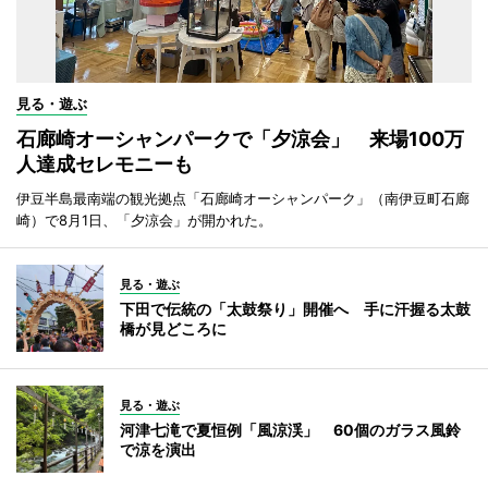
見る・遊ぶ
石廊崎オーシャンパークで「夕涼会」 来場100万
人達成セレモニーも
伊豆半島最南端の観光拠点「石廊崎オーシャンパーク」（南伊豆町石廊
崎）で8月1日、「夕涼会」が開かれた。
見る・遊ぶ
下田で伝統の「太鼓祭り」開催へ 手に汗握る太鼓
橋が見どころに
見る・遊ぶ
河津七滝で夏恒例「風涼渓」 60個のガラス風鈴
で涼を演出