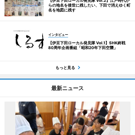
【伊豆下田ローカル発見隊 Vol.2】江戸時代か
らの地名を後世に残したい、下田で消えゆく町
名を地図に残す
インタビュー
【伊豆下田ローカル発見隊 Vol.1】SHK終戦
80周年企画番組「昭和20年下田空襲」
もっと見る
最新ニュース