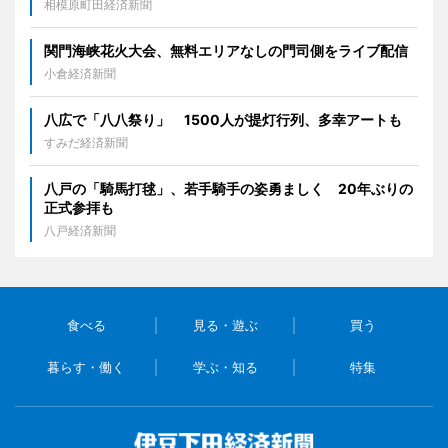
相模原町田経済新聞
関門海峡花火大会、無料エリアなしの門司側をライブ配信
小倉経済新聞
八広で「八八祭り」 1500人が提灯行列、多幸アートも
すみだ経済新聞
八戸の「騎馬打毬」、若手騎手の姿勇ましく 20年ぶりの
正式参拝も
八戸経済新聞
食べる
見る・遊ぶ
買う
暮らす・働く
学ぶ・知る
特集