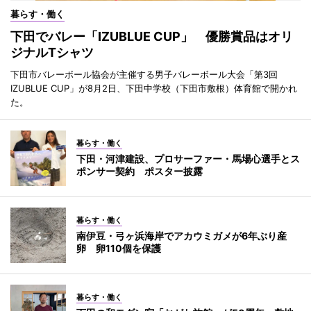
暮らす・働く
下田でバレー「IZUBLUE CUP」 優勝賞品はオリ
ジナルTシャツ
下田市バレーボール協会が主催する男子バレーボール大会「第3回
IZUBLUE CUP」が8月2日、下田中学校（下田市敷根）体育館で開かれ
た。
暮らす・働く
下田・河津建設、プロサーファー・馬場心選手とス
ポンサー契約 ポスター披露
暮らす・働く
南伊豆・弓ヶ浜海岸でアカウミガメが6年ぶり産
卵 卵110個を保護
暮らす・働く