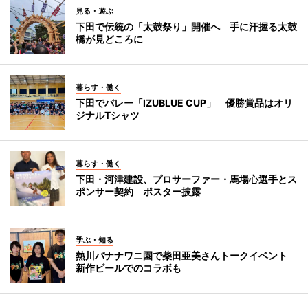
見る・遊ぶ
下田で伝統の「太鼓祭り」開催へ 手に汗握る太鼓
橋が見どころに
暮らす・働く
下田でバレー「IZUBLUE CUP」 優勝賞品はオリ
ジナルTシャツ
暮らす・働く
下田・河津建設、プロサーファー・馬場心選手とス
ポンサー契約 ポスター披露
学ぶ・知る
熱川バナナワニ園で柴田亜美さんトークイベント
新作ビールでのコラボも