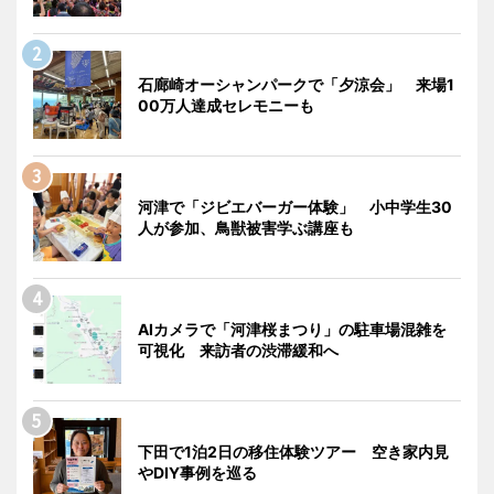
石廊崎オーシャンパークで「夕涼会」 来場1
00万人達成セレモニーも
河津で「ジビエバーガー体験」 小中学生30
人が参加、鳥獣被害学ぶ講座も
AIカメラで「河津桜まつり」の駐車場混雑を
可視化 来訪者の渋滞緩和へ
下田で1泊2日の移住体験ツアー 空き家内見
やDIY事例を巡る