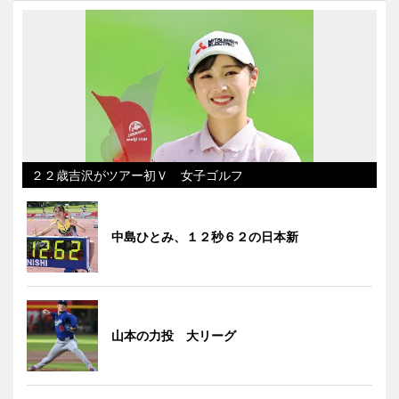
２２歳吉沢がツアー初Ｖ 女子ゴルフ
中島ひとみ、１２秒６２の日本新
山本の力投 大リーグ