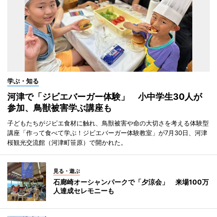
学ぶ・知る
河津で「ジビエバーガー体験」 小中学生30人が
参加、鳥獣被害学ぶ講座も
子どもたちがジビエ食材に触れ、鳥獣被害や命の大切さを考える体験型
講座「作って食べて学ぶ！ジビエバーガー体験教室」が7月30日、河津
桜観光交流館（河津町笹原）で開かれた。
見る・遊ぶ
石廊崎オーシャンパークで「夕涼会」 来場100万
人達成セレモニーも