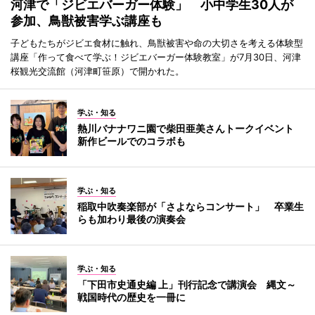
河津で「ジビエバーガー体験」 小中学生30人が
参加、鳥獣被害学ぶ講座も
子どもたちがジビエ食材に触れ、鳥獣被害や命の大切さを考える体験型
講座「作って食べて学ぶ！ジビエバーガー体験教室」が7月30日、河津
桜観光交流館（河津町笹原）で開かれた。
学ぶ・知る
熱川バナナワニ園で柴田亜美さんトークイベント
新作ビールでのコラボも
学ぶ・知る
稲取中吹奏楽部が「さよならコンサート」 卒業生
らも加わり最後の演奏会
学ぶ・知る
「下田市史通史編 上」刊行記念で講演会 縄文～
戦国時代の歴史を一冊に