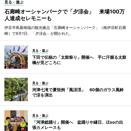
見る・遊ぶ
石廊崎オーシャンパークで「夕涼会」 来場100万
人達成セレモニーも
伊豆半島最南端の観光拠点「石廊崎オーシャンパーク」（南伊豆町石廊
崎）で8月1日、「夕涼会」が開かれた。
見る・遊ぶ
下田で伝統の「太鼓祭り」開催へ 手に汗握る太鼓
橋が見どころに
見る・遊ぶ
河津七滝で夏恒例「風涼渓」 60個のガラス風鈴
で涼を演出
見る・遊ぶ
「河津総踊り」開催へ 盆踊りや縁日、iZooの出
張カメレースも