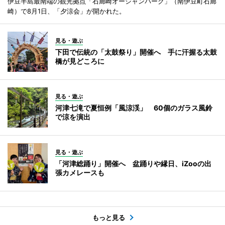
伊豆半島最南端の観光拠点「石廊崎オーシャンパーク」（南伊豆町石廊
崎）で8月1日、「夕涼会」が開かれた。
見る・遊ぶ
下田で伝統の「太鼓祭り」開催へ 手に汗握る太鼓
橋が見どころに
見る・遊ぶ
河津七滝で夏恒例「風涼渓」 60個のガラス風鈴
で涼を演出
見る・遊ぶ
「河津総踊り」開催へ 盆踊りや縁日、iZooの出
張カメレースも
もっと見る