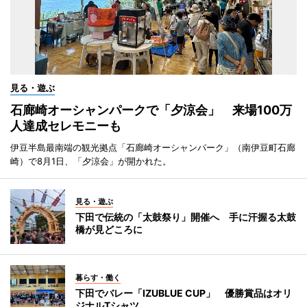
見る・遊ぶ
石廊崎オーシャンパークで「夕涼会」 来場100万
人達成セレモニーも
伊豆半島最南端の観光拠点「石廊崎オーシャンパーク」（南伊豆町石廊
崎）で8月1日、「夕涼会」が開かれた。
見る・遊ぶ
下田で伝統の「太鼓祭り」開催へ 手に汗握る太鼓
橋が見どころに
暮らす・働く
下田でバレー「IZUBLUE CUP」 優勝賞品はオリ
ジナルTシャツ