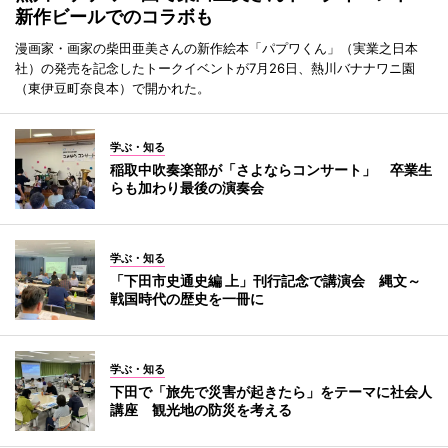
新作ビールでのコラボも
漫画家・画家の柴田亜美さんの新作絵本「パプワくん」（実業之日本
社）の発売を記念したトークイベントが7月26日、熱川バナナワニ園
（東伊豆町奈良本）で開かれた。
学ぶ・知る
稲取中吹奏楽部が「さよならコンサート」 卒業生
らも加わり最後の演奏会
学ぶ・知る
「下田市史通史編 上」刊行記念で講演会 縄文～
戦国時代の歴史を一冊に
学ぶ・知る
下田で「旅先で災害が起きたら」をテーマに社会人
講座 観光地の防災を考える