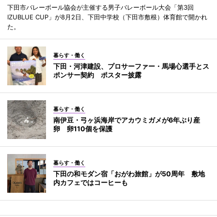
下田市バレーボール協会が主催する男子バレーボール大会「第3回
IZUBLUE CUP」が8月2日、下田中学校（下田市敷根）体育館で開かれ
た。
暮らす・働く
下田・河津建設、プロサーファー・馬場心選手とス
ポンサー契約 ポスター披露
暮らす・働く
南伊豆・弓ヶ浜海岸でアカウミガメが6年ぶり産
卵 卵110個を保護
暮らす・働く
下田の和モダン宿「おがわ旅館」が50周年 敷地
内カフェではコーヒーも