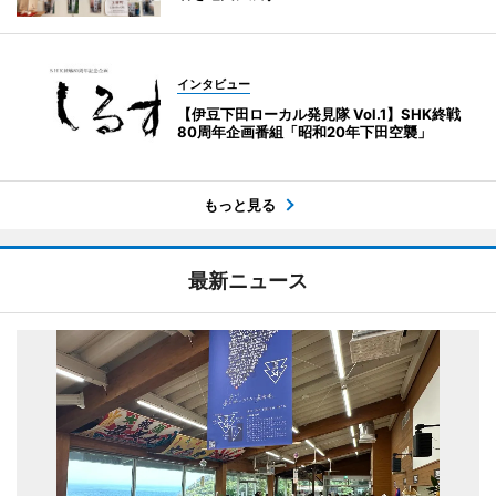
インタビュー
【伊豆下田ローカル発見隊 Vol.1】SHK終戦
80周年企画番組「昭和20年下田空襲」
もっと見る
最新ニュース