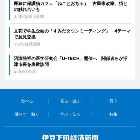
厚狭に保護猫カフェ「ねことおちゃ」 古民家改築、猫と
の触れ合いも
山口宇部経済新聞
文花で学生企画の「すみだタウンミーティング」 4テーマ
で意見交換
すみだ経済新聞
沼津発祥の医学研究会「U-TECH」開催へ 関係者らが沼
津市長を表敬訪問
沼津経済新聞
食べる
見る・遊ぶ
買う
暮らす・働く
学ぶ・知る
特集