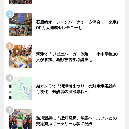
石廊崎オーシャンパークで「夕涼会」 来場1
00万人達成セレモニーも
河津で「ジビエバーガー体験」 小中学生30
人が参加、鳥獣被害学ぶ講座も
AIカメラで「河津桜まつり」の駐車場混雑を
可視化 来訪者の渋滞緩和へ
熱川温泉に「提灯回廊」常設へ 九フンとの
交流拠点ギャラリーも駅に開設