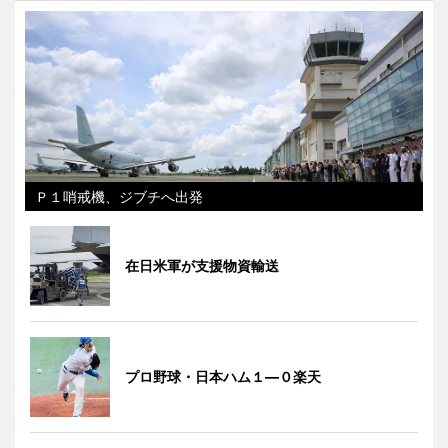
Ｐ１哨戒機、ジブチへ出発
在日米軍が支援物資輸送
プロ野球・日本ハム１―０楽天