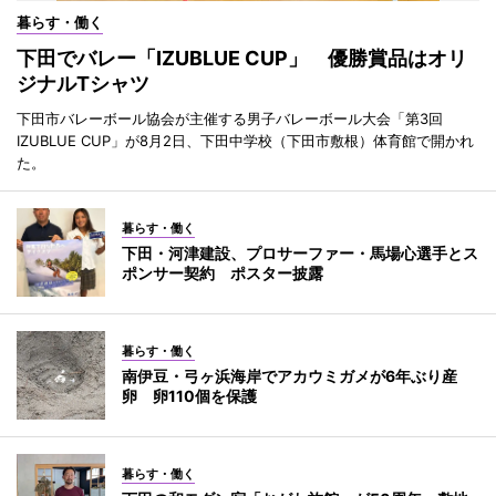
暮らす・働く
下田でバレー「IZUBLUE CUP」 優勝賞品はオリ
ジナルTシャツ
下田市バレーボール協会が主催する男子バレーボール大会「第3回
IZUBLUE CUP」が8月2日、下田中学校（下田市敷根）体育館で開かれ
た。
暮らす・働く
下田・河津建設、プロサーファー・馬場心選手とス
ポンサー契約 ポスター披露
暮らす・働く
南伊豆・弓ヶ浜海岸でアカウミガメが6年ぶり産
卵 卵110個を保護
暮らす・働く