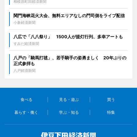
相模原町田経済新聞
関門海峡花火大会、無料エリアなしの門司側をライブ配信
小倉経済新聞
八広で「八八祭り」 1500人が提灯行列、多幸アートも
すみだ経済新聞
八戸の「騎馬打毬」、若手騎手の姿勇ましく 20年ぶりの
正式参拝も
八戸経済新聞
食べる
見る・遊ぶ
買う
暮らす・働く
学ぶ・知る
特集