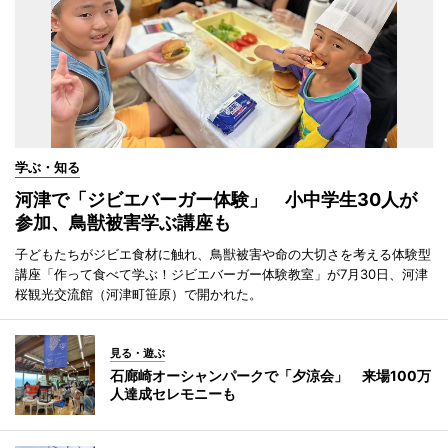
学ぶ・知る
河津で「ジビエバーガー体験」 小中学生30人が
参加、鳥獣被害学ぶ講座も
子どもたちがジビエ食材に触れ、鳥獣被害や命の大切さを考える体験型
講座「作って食べて学ぶ！ジビエバーガー体験教室」が7月30日、河津
桜観光交流館（河津町笹原）で開かれた。
見る・遊ぶ
石廊崎オーシャンパークで「夕涼会」 来場100万
人達成セレモニーも