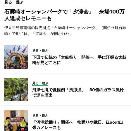
見る・遊ぶ
石廊崎オーシャンパークで「夕涼会」 来場100万
人達成セレモニーも
伊豆半島最南端の観光拠点「石廊崎オーシャンパーク」（南伊豆町石廊
崎）で8月1日、「夕涼会」が開かれた。
見る・遊ぶ
下田で伝統の「太鼓祭り」開催へ 手に汗握る太鼓
橋が見どころに
見る・遊ぶ
河津七滝で夏恒例「風涼渓」 60個のガラス風鈴
で涼を演出
見る・遊ぶ
「河津総踊り」開催へ 盆踊りや縁日、iZooの出
張カメレースも