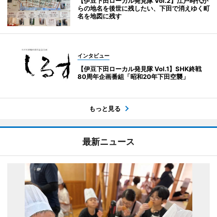
【伊豆下田ローカル発見隊 Vol.2】江戸時代か
らの地名を後世に残したい、下田で消えゆく町
名を地図に残す
インタビュー
【伊豆下田ローカル発見隊 Vol.1】SHK終戦
80周年企画番組「昭和20年下田空襲」
もっと見る
最新ニュース