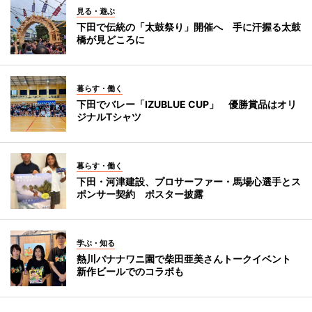
見る・遊ぶ
下田で伝統の「太鼓祭り」開催へ 手に汗握る太鼓
橋が見どころに
暮らす・働く
下田でバレー「IZUBLUE CUP」 優勝賞品はオリ
ジナルTシャツ
暮らす・働く
下田・河津建設、プロサーファー・馬場心選手とス
ポンサー契約 ポスター披露
学ぶ・知る
熱川バナナワニ園で柴田亜美さんトークイベント
新作ビールでのコラボも