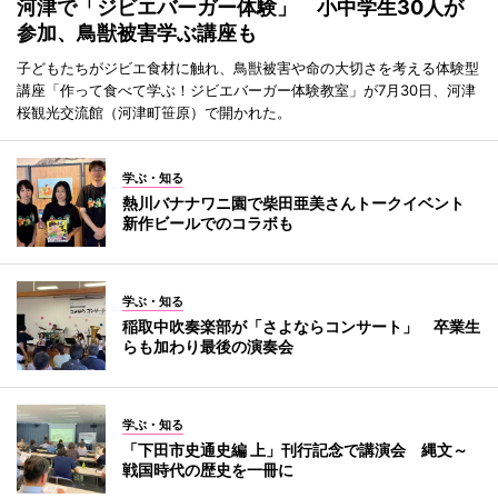
河津で「ジビエバーガー体験」 小中学生30人が
参加、鳥獣被害学ぶ講座も
子どもたちがジビエ食材に触れ、鳥獣被害や命の大切さを考える体験型
講座「作って食べて学ぶ！ジビエバーガー体験教室」が7月30日、河津
桜観光交流館（河津町笹原）で開かれた。
学ぶ・知る
熱川バナナワニ園で柴田亜美さんトークイベント
新作ビールでのコラボも
学ぶ・知る
稲取中吹奏楽部が「さよならコンサート」 卒業生
らも加わり最後の演奏会
学ぶ・知る
「下田市史通史編 上」刊行記念で講演会 縄文～
戦国時代の歴史を一冊に