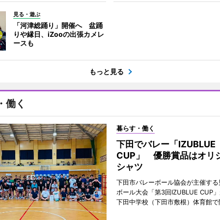
見る・遊ぶ
「河津総踊り」開催へ 盆踊
りや縁日、iZooの出張カメレ
ースも
もっと見る
・働く
暮らす・働く
下田でバレー「IZUBLUE
CUP」 優勝賞品はオリ
シャツ
下田市バレーボール協会が主催する
ボール大会「第3回IZUBLUE CUP
下田中学校（下田市敷根）体育館で