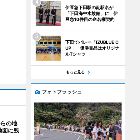
伊豆急下田駅の副駅名が
「下田海中水族館」に 伊
豆急10件目の命名権契約
下田でバレー「IZUBLUE C
UP」 優勝賞品はオリジナ
ルTシャツ
もっと見る
フォトフラッシュ
からの地
地図に残