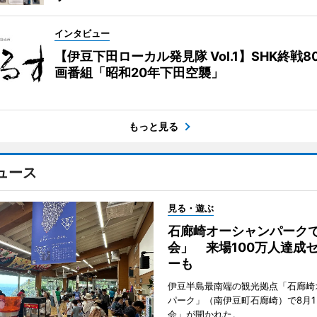
インタビュー
【伊豆下田ローカル発見隊 Vol.1】SHK終戦8
画番組「昭和20年下田空襲」
もっと見る
ュース
見る・遊ぶ
石廊崎オーシャンパーク
会」 来場100万人達成
ーも
伊豆半島最南端の観光拠点「石廊崎
パーク」（南伊豆町石廊崎）で8月
会」が開かれた。