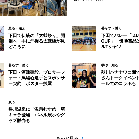
見る・遊ぶ
暮らす・働く
下田で伝統の「太鼓祭り」開
下田でバレー「IZU
催へ 手に汗握る太鼓橋が見
CUP」 優勝賞品
どころに
ルTシャツ
暮らす・働く
学ぶ・知る
下田・河津建設、プロサーフ
熱川バナナワニ園
ァー・馬場心選手とスポンサ
さんトークイベン
ー契約 ポスター披露
ールでのコラボも
買う
熱川温泉に「温泉むすめ」新
キャラ登場 パネル展示やグ
ッズ販売も
もっと見る