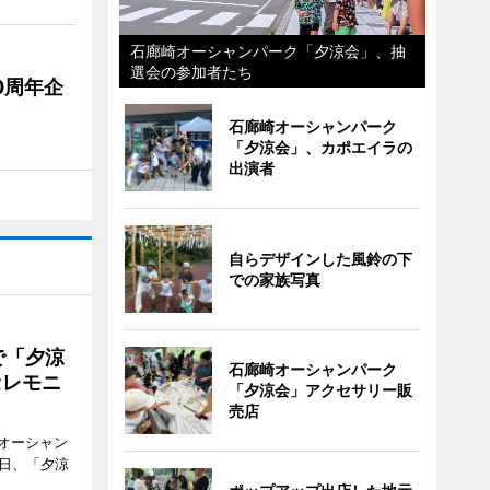
石廊崎オーシャンパーク「夕涼会」、抽
選会の参加者たち
0周年企
石廊崎オーシャンパーク
「夕涼会」、カポエイラの
出演者
自らデザインした風鈴の下
での家族写真
で「夕涼
石廊崎オーシャンパーク
セレモニ
「夕涼会」アクセサリー販
売店
オーシャン
1日、「夕涼