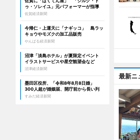
佐賀に「ばくてん屋」 「シルク・ド
ゥ・ソレイユ」元パフォーマーが指導
佐賀経済新聞
今帰仁・上運天に「ナギッコ」 島ラッ
キョウやモズクの加工品販売
やんばる経済新聞
沼津「淡島ホテル」が夏限定イベント
イラストサービスや星空観望会など
沼津経済新聞
最新ニ
墨田区役所、「令和8年8月8日婚」
300人超が婚姻届、開庁前から長い列
すみだ経済新聞