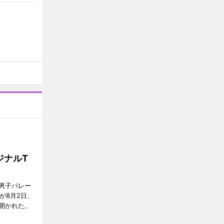
ジナルT
男子バレー
」が8月2日、
開かれた。