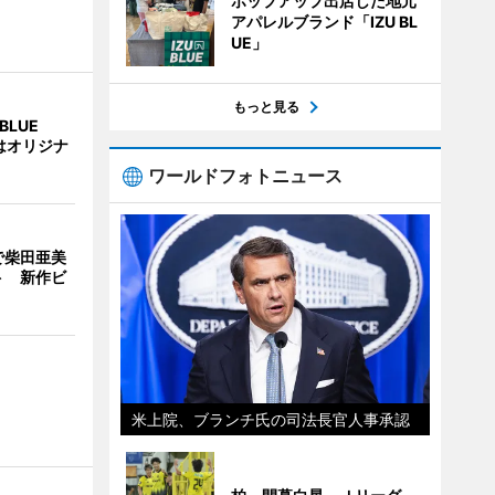
ポップアップ出店した地元
アパレルブランド「IZU BL
UE」
もっと見る
BLUE
はオリジナ
ワールドフォトニュース
で柴田亜美
ト 新作ビ
米上院、ブランチ氏の司法長官人事承認