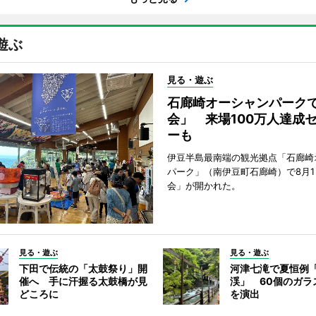
遊ぶ
見る・遊ぶ
石廊崎オーシャンパーク
会」 来場100万人達成
ーも
伊豆半島最南端の観光拠点「石廊崎
パーク」（南伊豆町石廊崎）で8月
会」が開かれた。
見る・遊ぶ
見る・遊ぶ
下田で伝統の「太鼓祭り」開
河津七滝で夏恒例
催へ 手に汗握る太鼓橋が見
渓」 60個のガラ
どころに
を演出