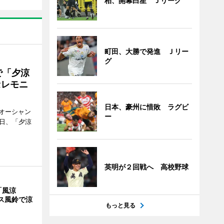
柏、開幕白星 Ｊリーグ
町田、大勝で発進 Ｊリー
グ
で「夕涼
セレモニ
日本、豪州に惜敗 ラグビ
オーシャン
ー
1日、「夕涼
英明が２回戦へ 高校野球
「風涼
ス風鈴で涼
もっと見る