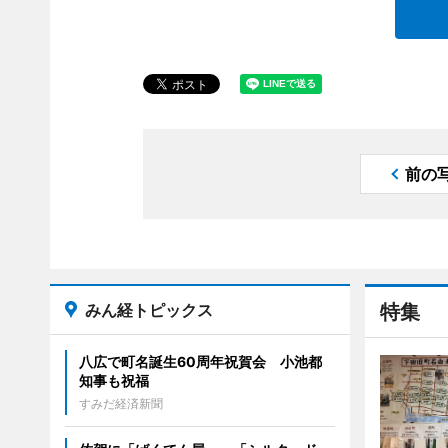
前の
みん経トピックス
特集
八広で町名誕生60周年祝賀会 小池都
知事も祝福
すみだ経済新聞