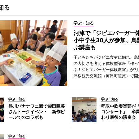
知る
学ぶ・知る
河津で「ジビエバーガ
小中学生30人が参加、鳥
ぶ講座も
子どもたちがジビエ食材に触れ、鳥
の大切さを考える体験型講座「作っ
ぶ！ジビエバーガー体験教室」が7月
津桜観光交流館（河津町笹原）で開
学ぶ・知る
学ぶ・知る
熱川バナナワニ園で柴田亜美
稲取中吹奏楽部が
さんトークイベント 新作ビ
コンサート」 卒
ールでのコラボも
わり最後の演奏会
学ぶ・知る