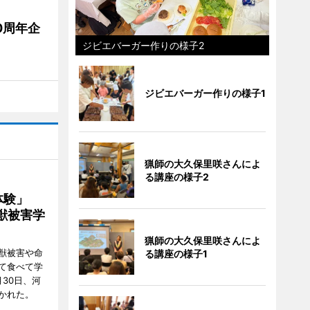
0周年企
ジビエバーガー作りの様子2
ジビエバーガー作りの様子1
猟師の大久保里咲さんによ
る講座の様子2
ー体験」
獣被害学
猟師の大久保里咲さんによ
獣被害や命
る講座の様子1
て食べて学
30日、河
かれた。