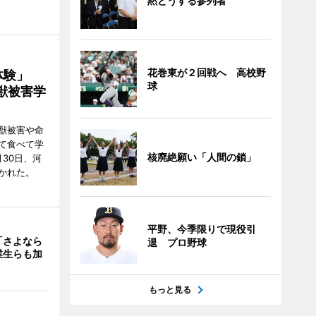
黙とうする参列者
花巻東が２回戦へ 高校野
ー体験」
球
獣被害学
獣被害や命
て食べて学
核廃絶願い「人間の鎖」
30日、河
かれた。
平野、今季限りで現役引
「さよなら
退 プロ野球
業生らも加
もっと見る