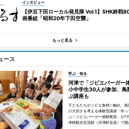
インタビュー
【伊豆下田ローカル発見隊 Vol.1】SHK終戦8
画番組「昭和20年下田空襲」
もっと見る
ュース
学ぶ・知る
河津で「ジビエバーガ
小中学生30人が参加、鳥
ぶ講座も
子どもたちがジビエ食材に触れ、鳥
の大切さを考える体験型講座「作っ
ぶ！ジビエバーガー体験教室」が7月
津桜観光交流館（河津町笹原）で開