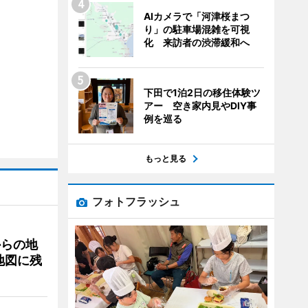
AIカメラで「河津桜まつ
り」の駐車場混雑を可視
化 来訪者の渋滞緩和へ
下田で1泊2日の移住体験ツ
アー 空き家内見やDIY事
例を巡る
もっと見る
フォトフラッシュ
からの地
地図に残