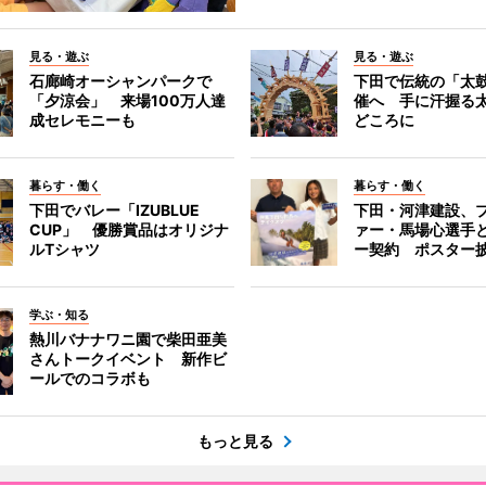
見る・遊ぶ
見る・遊ぶ
石廊崎オーシャンパークで
下田で伝統の「太
「夕涼会」 来場100万人達
催へ 手に汗握る
成セレモニーも
どころに
暮らす・働く
暮らす・働く
下田でバレー「IZUBLUE
下田・河津建設、
CUP」 優勝賞品はオリジナ
ァー・馬場心選手
ルTシャツ
ー契約 ポスター
学ぶ・知る
熱川バナナワニ園で柴田亜美
さんトークイベント 新作ビ
ールでのコラボも
もっと見る