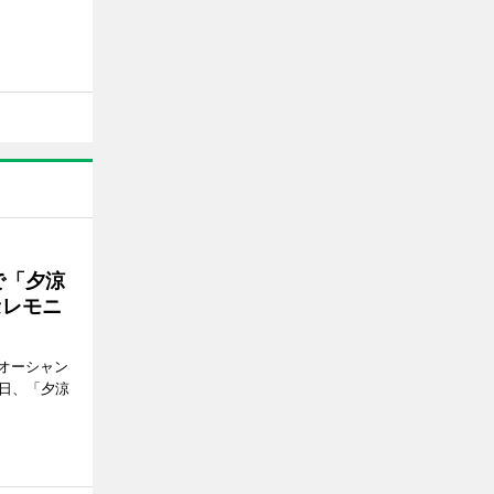
で「夕涼
セレモニ
オーシャン
1日、「夕涼