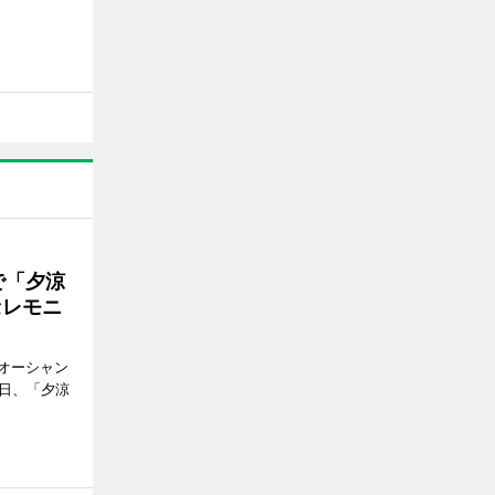
で「夕涼
セレモニ
オーシャン
1日、「夕涼