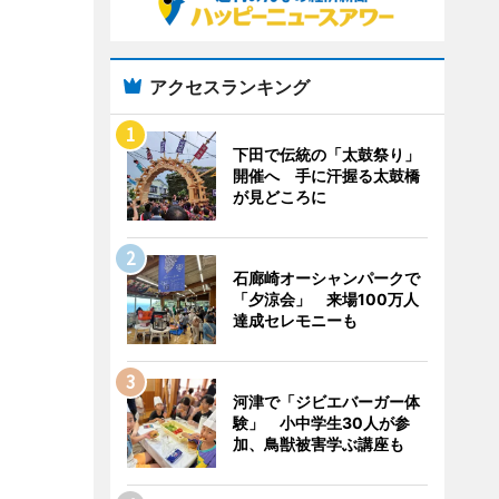
アクセスランキング
下田で伝統の「太鼓祭り」
開催へ 手に汗握る太鼓橋
が見どころに
石廊崎オーシャンパークで
「夕涼会」 来場100万人
達成セレモニーも
河津で「ジビエバーガー体
験」 小中学生30人が参
加、鳥獣被害学ぶ講座も