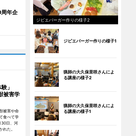
0周年企
ジビエバーガー作りの様子2
ジビエバーガー作りの様子1
猟師の大久保里咲さんによ
る講座の様子2
ー体験」
獣被害学
猟師の大久保里咲さんによ
獣被害や命
る講座の様子1
て食べて学
30日、河
かれた。