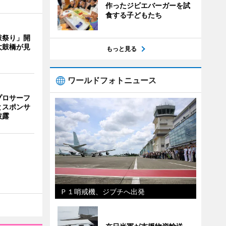
作ったジビエバーガーを試
食する子どもたち
鼓祭り」開
太鼓橋が見
もっと見る
ワールドフォトニュース
プロサーフ
とスポンサ
披露
Ｐ１哨戒機、ジブチへ出発