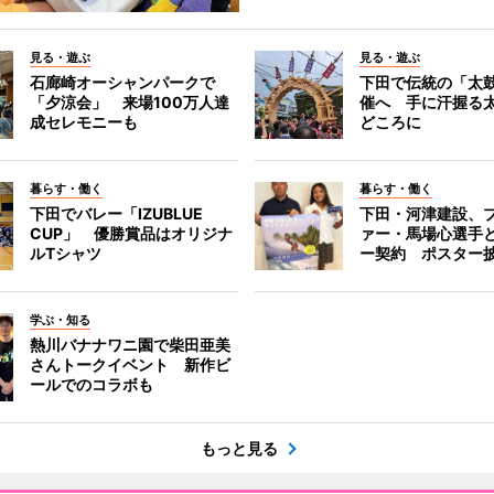
見る・遊ぶ
見る・遊ぶ
石廊崎オーシャンパークで
下田で伝統の「太
「夕涼会」 来場100万人達
催へ 手に汗握る
成セレモニーも
どころに
暮らす・働く
暮らす・働く
下田でバレー「IZUBLUE
下田・河津建設、
CUP」 優勝賞品はオリジナ
ァー・馬場心選手
ルTシャツ
ー契約 ポスター
学ぶ・知る
熱川バナナワニ園で柴田亜美
さんトークイベント 新作ビ
ールでのコラボも
もっと見る