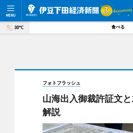
食べる
30°C
フォトフラッシュ
山海出入御裁許証文と
解説