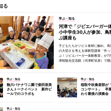
知る
学ぶ・知る
河津で「ジビエバーガ
小中学生30人が参加、鳥
ぶ講座も
子どもたちがジビエ食材に触れ、鳥
の大切さを考える体験型講座「作っ
ぶ！ジビエバーガー体験教室」が7月
津桜観光交流館（河津町笹原）で開
学ぶ・知る
学ぶ・知る
熱川バナナワニ園で柴田亜美
稲取中吹奏楽部が
さんトークイベント 新作ビ
コンサート」 卒
ールでのコラボも
わり最後の演奏会
学ぶ・知る