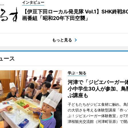
インタビュー
【伊豆下田ローカル発見隊 Vol.1】SHK終戦8
画番組「昭和20年下田空襲」
もっと見る
ュース
学ぶ・知る
河津で「ジビエバーガ
小中学生30人が参加、鳥
ぶ講座も
子どもたちがジビエ食材に触れ、鳥
の大切さを考える体験型講座「作っ
ぶ！ジビエバーガー体験教室」が7月
津桜観光交流館（河津町笹原）で開