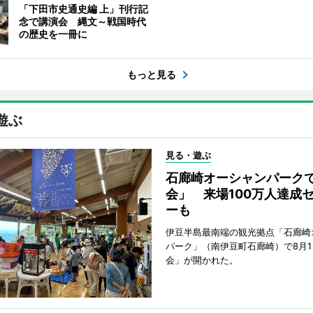
「下田市史通史編 上」刊行記
念で講演会 縄文～戦国時代
の歴史を一冊に
もっと見る
遊ぶ
見る・遊ぶ
石廊崎オーシャンパーク
会」 来場100万人達成
ーも
伊豆半島最南端の観光拠点「石廊崎
パーク」（南伊豆町石廊崎）で8月
会」が開かれた。