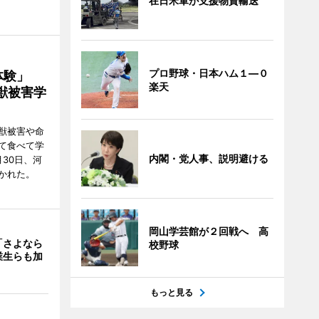
在日米軍が支援物資輸送
プロ野球・日本ハム１―０
ー体験」
楽天
獣被害学
獣被害や命
て食べて学
内閣・党人事、説明避ける
30日、河
かれた。
岡山学芸館が２回戦へ 高
「さよなら
校野球
業生らも加
もっと見る