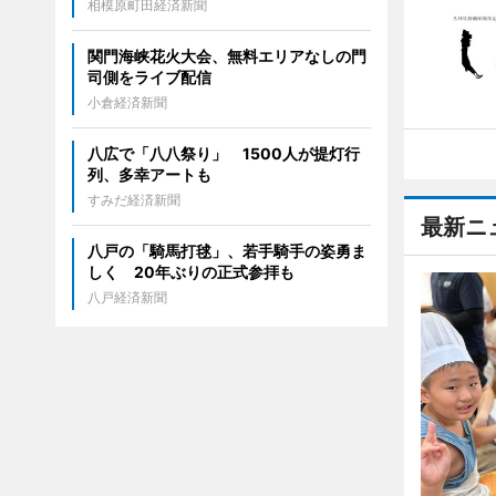
相模原町田経済新聞
関門海峡花火大会、無料エリアなしの門
司側をライブ配信
小倉経済新聞
八広で「八八祭り」 1500人が提灯行
列、多幸アートも
すみだ経済新聞
最新ニ
八戸の「騎馬打毬」、若手騎手の姿勇ま
しく 20年ぶりの正式参拝も
八戸経済新聞