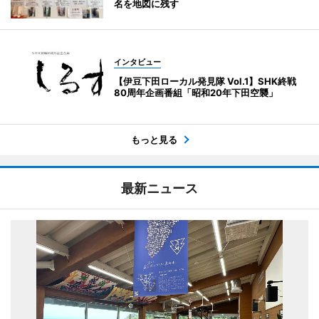
名を地図に残す
インタビュー
【伊豆下田ローカル発見隊 Vol.1】SHK終戦
80周年企画番組「昭和20年下田空襲」
もっと見る
最新ニュース