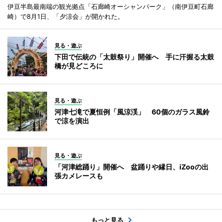
伊豆半島最南端の観光拠点「石廊崎オーシャンパーク」（南伊豆町石廊
崎）で8月1日、「夕涼会」が開かれた。
見る・遊ぶ
下田で伝統の「太鼓祭り」開催へ 手に汗握る太鼓
橋が見どころに
見る・遊ぶ
河津七滝で夏恒例「風涼渓」 60個のガラス風鈴
で涼を演出
見る・遊ぶ
「河津総踊り」開催へ 盆踊りや縁日、iZooの出
張カメレースも
もっと見る