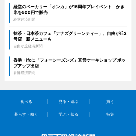
経堂のベーカリー「オンカ」が15周年プレイベント かき
氷を500円で販売
経堂経済新聞
抹茶・日本茶カフェ「ナナズグリーンティー」、自由が丘2
号店 新メニューも
自由が丘経済新聞
香港・ifcに「フォーシーズンズ」直営ケーキショップ ポッ
プアップ出店
香港経済新聞
食べる
見る・遊ぶ
買う
暮らす・働く
学ぶ・知る
特集