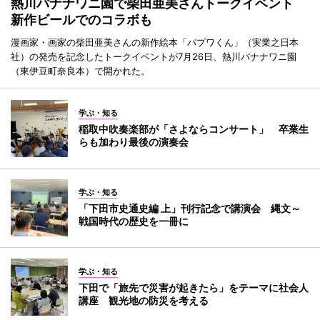
熱川バナナワニ園で柴田亜美さんトークイベント
新作ビールでのコラボも
漫画家・画家の柴田亜美さんの新作絵本「パプワくん」（実業之日本
社）の発売を記念したトークイベントが7月26日、熱川バナナワニ園
（東伊豆町奈良本）で開かれた。
学ぶ・知る
稲取中吹奏楽部が「さよならコンサート」 卒業生
らも加わり最後の演奏会
学ぶ・知る
「下田市史通史編 上」刊行記念で講演会 縄文～
戦国時代の歴史を一冊に
学ぶ・知る
下田で「旅先で災害が起きたら」をテーマに社会人
講座 観光地の防災を考える