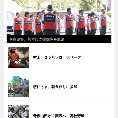
兵庫県警、熊本に支援部隊を派遣
村上、２５号ソロ 大リーグ
悠仁さま、朝食作りに参加
青森山田が２回戦へ 高校野球