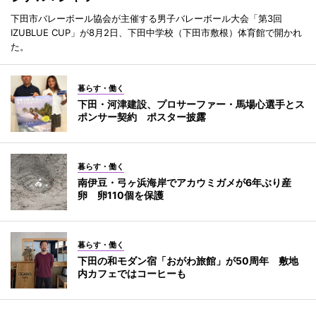
下田市バレーボール協会が主催する男子バレーボール大会「第3回
IZUBLUE CUP」が8月2日、下田中学校（下田市敷根）体育館で開かれ
た。
暮らす・働く
下田・河津建設、プロサーファー・馬場心選手とス
ポンサー契約 ポスター披露
暮らす・働く
南伊豆・弓ヶ浜海岸でアカウミガメが6年ぶり産
卵 卵110個を保護
暮らす・働く
下田の和モダン宿「おがわ旅館」が50周年 敷地
内カフェではコーヒーも