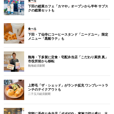
食べる
下田の総菜カフェ「カマや」オープンから半年 サブス
クの総菜セットも
食べる
下田・了仙寺にコーヒースタンド「ニードユー」 限定
メニュー「黒船ラテ」も
熱海・下多賀に定食・宅配弁当店「こだわり厨房 真」
市役所前から移転
熱海経済新聞
上野毛「ザ・シェッド」がランチ拡充 ワンプレートラ
ンチのテイクアウトも
二子玉川経済新聞
宇部に手作り弁当店「ポポ410」 家族で切り盛り、大