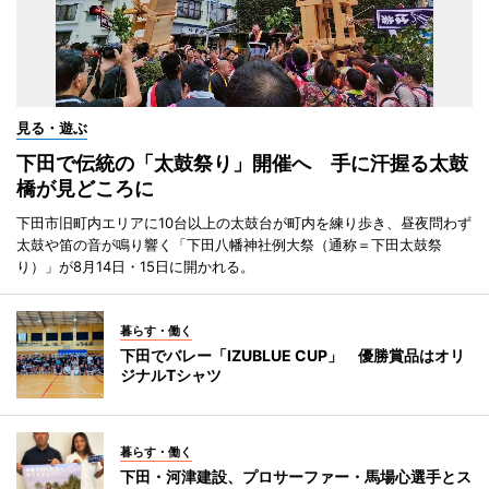
見る・遊ぶ
下田で伝統の「太鼓祭り」開催へ 手に汗握る太鼓
橋が見どころに
下田市旧町内エリアに10台以上の太鼓台が町内を練り歩き、昼夜問わず
太鼓や笛の音が鳴り響く「下田八幡神社例大祭（通称＝下田太鼓祭
り）」が8月14日・15日に開かれる。
暮らす・働く
下田でバレー「IZUBLUE CUP」 優勝賞品はオリ
ジナルTシャツ
暮らす・働く
下田・河津建設、プロサーファー・馬場心選手とス