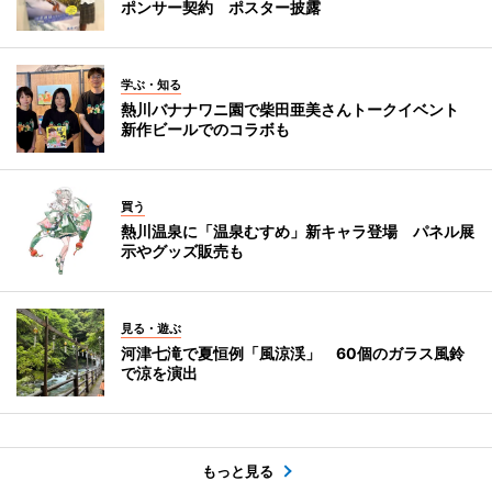
ポンサー契約 ポスター披露
学ぶ・知る
熱川バナナワニ園で柴田亜美さんトークイベント
新作ビールでのコラボも
買う
熱川温泉に「温泉むすめ」新キャラ登場 パネル展
示やグッズ販売も
見る・遊ぶ
河津七滝で夏恒例「風涼渓」 60個のガラス風鈴
で涼を演出
もっと見る