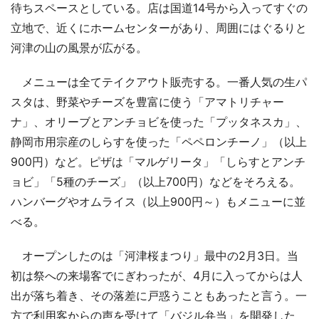
待ちスペースとしている。店は国道14号から入ってすぐの
立地で、近くにホームセンターがあり、周囲にはぐるりと
河津の山の風景が広がる。
メニューは全てテイクアウト販売する。一番人気の生パ
スタは、野菜やチーズを豊富に使う「アマトリチャー
ナ」、オリーブとアンチョビを使った「プッタネスカ」、
静岡市用宗産のしらすを使った「ペペロンチーノ」（以上
900円）など。ピザは「マルゲリータ」「しらすとアンチ
ョビ」「5種のチーズ」（以上700円）などをそろえる。
ハンバーグやオムライス（以上900円～）もメニューに並
べる。
オープンしたのは「河津桜まつり」最中の2月3日。当
初は祭への来場客でにぎわったが、4月に入ってからは人
出が落ち着き、その落差に戸惑うこともあったと言う。一
方で利用客からの声を受けて「バジル弁当」を開発した