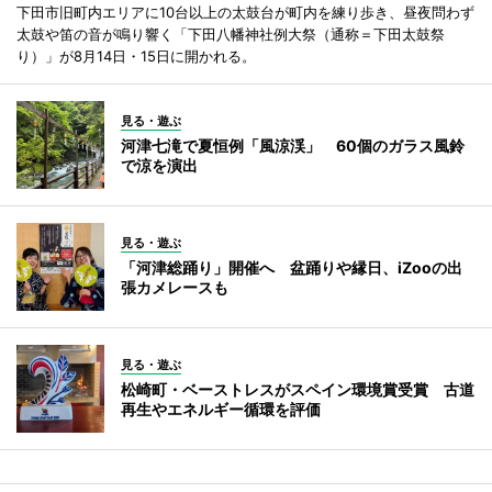
下田市旧町内エリアに10台以上の太鼓台が町内を練り歩き、昼夜問わず
太鼓や笛の音が鳴り響く「下田八幡神社例大祭（通称＝下田太鼓祭
り）」が8月14日・15日に開かれる。
見る・遊ぶ
河津七滝で夏恒例「風涼渓」 60個のガラス風鈴
で涼を演出
見る・遊ぶ
「河津総踊り」開催へ 盆踊りや縁日、iZooの出
張カメレースも
見る・遊ぶ
松崎町・ベーストレスがスペイン環境賞受賞 古道
再生やエネルギー循環を評価