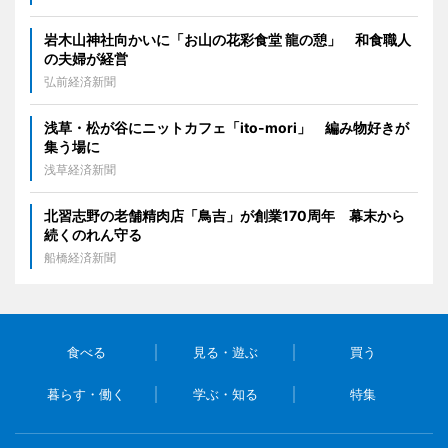
岩木山神社向かいに「お山の花彩食堂 龍の憩」 和食職人
の夫婦が経営
弘前経済新聞
浅草・松が谷にニットカフェ「ito-mori」 編み物好きが
集う場に
浅草経済新聞
北習志野の老舗精肉店「鳥吉」が創業170周年 幕末から
続くのれん守る
船橋経済新聞
食べる
見る・遊ぶ
買う
暮らす・働く
学ぶ・知る
特集