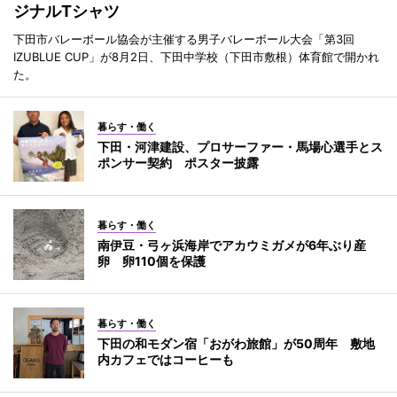
ジナルTシャツ
下田市バレーボール協会が主催する男子バレーボール大会「第3回
IZUBLUE CUP」が8月2日、下田中学校（下田市敷根）体育館で開かれ
た。
暮らす・働く
下田・河津建設、プロサーファー・馬場心選手とス
ポンサー契約 ポスター披露
暮らす・働く
南伊豆・弓ヶ浜海岸でアカウミガメが6年ぶり産
卵 卵110個を保護
暮らす・働く
下田の和モダン宿「おがわ旅館」が50周年 敷地
内カフェではコーヒーも