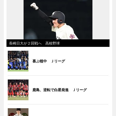
長崎日大が２回戦へ 高校野球
喜ぶ植中 Ｊリーグ
鹿島、逆転で白星発進 Ｊリーグ