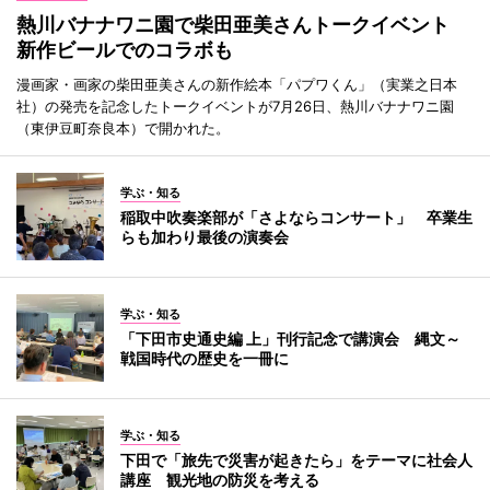
熱川バナナワニ園で柴田亜美さんトークイベント
新作ビールでのコラボも
漫画家・画家の柴田亜美さんの新作絵本「パプワくん」（実業之日本
社）の発売を記念したトークイベントが7月26日、熱川バナナワニ園
（東伊豆町奈良本）で開かれた。
学ぶ・知る
稲取中吹奏楽部が「さよならコンサート」 卒業生
らも加わり最後の演奏会
学ぶ・知る
「下田市史通史編 上」刊行記念で講演会 縄文～
戦国時代の歴史を一冊に
学ぶ・知る
下田で「旅先で災害が起きたら」をテーマに社会人
講座 観光地の防災を考える