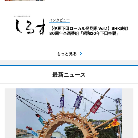
インタビュー
【伊豆下田ローカル発見隊 Vol.1】SHK終戦
80周年企画番組「昭和20年下田空襲」
もっと見る
最新ニュース