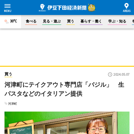
30°C
食べる
見る・遊ぶ
買う
暮らす・働く
学ぶ・知る
買う
2024.05.07
河津町にテイクアウト専門店「バジル」 生
パスタなどのイタリアン提供
河津町