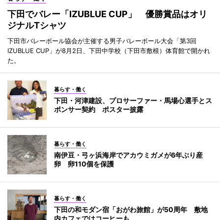
下田でバレー「IZUBLUE CUP」 優勝賞品はオリ
ジナルTシャツ
下田市バレーボール協会が主催する男子バレーボール大会「第3回
IZUBLUE CUP」が8月2日、下田中学校（下田市敷根）体育館で開かれ
た。
暮らす・働く
下田・河津建設、プロサーファー・馬場心選手とス
ポンサー契約 ポスター披露
暮らす・働く
南伊豆・弓ヶ浜海岸でアカウミガメが6年ぶり産
卵 卵110個を保護
暮らす・働く
下田の和モダン宿「おがわ旅館」が50周年 敷地
内カフェではコーヒーも