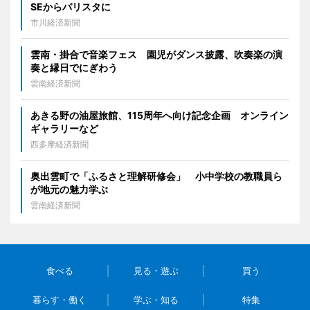
SEからバリスタに
市川経済新聞
雲南・掛合で音楽フェス 園児がダンス披露、吹奏楽の演
奏と縁日でにぎわう
雲南経済新聞
あきる野の油屋旅館、115周年へ向け記念企画 オンライン
ギャラリーなど
西多摩経済新聞
奥出雲町で「ふるさと理解研修会」 小中学校の教職員ら
が地元の魅力学ぶ
雲南経済新聞
食べる
見る・遊ぶ
買う
暮らす・働く
学ぶ・知る
特集