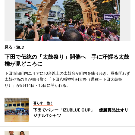
見る・遊ぶ
下田で伝統の「太鼓祭り」開催へ 手に汗握る太鼓
橋が見どころに
下田市旧町内エリアに10台以上の太鼓台が町内を練り歩き、昼夜問わず
太鼓や笛の音が鳴り響く「下田八幡神社例大祭（通称＝下田太鼓祭
り）」が8月14日・15日に開かれる。
暮らす・働く
下田でバレー「IZUBLUE CUP」 優勝賞品はオリ
ジナルTシャツ