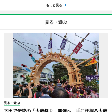
もっと見る
見る・遊ぶ
見る・遊ぶ
下田で伝統の「太鼓祭り」開催へ 手に汗握る太鼓