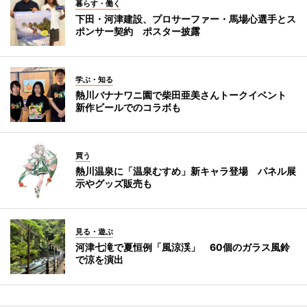
暮らす・働く
下田・河津建設、プロサーファー・馬場心選手とス
ポンサー契約 ポスター披露
学ぶ・知る
熱川バナナワニ園で柴田亜美さんトークイベント
新作ビールでのコラボも
買う
熱川温泉に「温泉むすめ」新キャラ登場 パネル展
示やグッズ販売も
見る・遊ぶ
河津七滝で夏恒例「風涼渓」 60個のガラス風鈴
で涼を演出