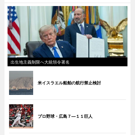
出生地主義制限へ大統領令署名
米イスラエル船舶の航行禁止検討
プロ野球・広島７―１１巨人