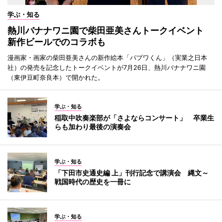
学ぶ・知る
熱川バナナワニ園で柴田亜美さんトークイベント
新作ビールでのコラボも
漫画家・画家の柴田亜美さんの新作絵本「パプワくん」（実業之日本
社）の発売を記念したトークイベントが7月26日、熱川バナナワニ園
（東伊豆町奈良本）で開かれた。
学ぶ・知る
稲取中吹奏楽部が「さよならコンサート」 卒業生
らも加わり最後の演奏会
学ぶ・知る
「下田市史通史編 上」刊行記念で講演会 縄文～
戦国時代の歴史を一冊に
学ぶ・知る