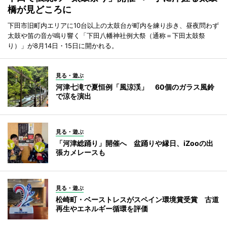
橋が見どころに
下田市旧町内エリアに10台以上の太鼓台が町内を練り歩き、昼夜問わず
太鼓や笛の音が鳴り響く「下田八幡神社例大祭（通称＝下田太鼓祭
り）」が8月14日・15日に開かれる。
見る・遊ぶ
河津七滝で夏恒例「風涼渓」 60個のガラス風鈴
で涼を演出
見る・遊ぶ
「河津総踊り」開催へ 盆踊りや縁日、iZooの出
張カメレースも
見る・遊ぶ
松崎町・ベーストレスがスペイン環境賞受賞 古道
再生やエネルギー循環を評価