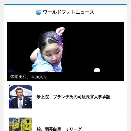
ワールドフォトニュース
張本美和、４強入り
米上院、ブランチ氏の司法長官人事承認
柏、開幕白星 Ｊリーグ