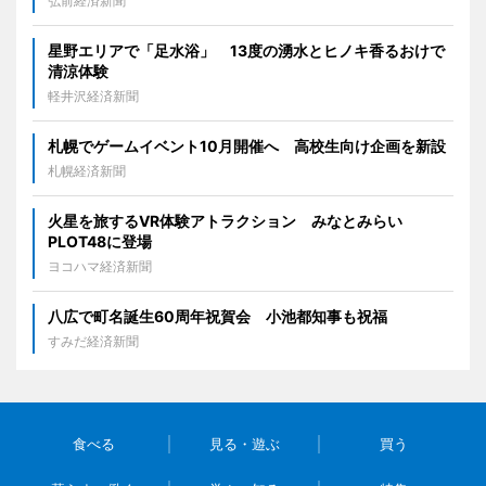
弘前経済新聞
星野エリアで「足水浴」 13度の湧水とヒノキ香るおけで
清涼体験
軽井沢経済新聞
札幌でゲームイベント10月開催へ 高校生向け企画を新設
札幌経済新聞
火星を旅するVR体験アトラクション みなとみらい
PLOT48に登場
ヨコハマ経済新聞
八広で町名誕生60周年祝賀会 小池都知事も祝福
すみだ経済新聞
食べる
見る・遊ぶ
買う