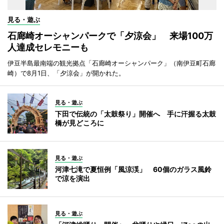
見る・遊ぶ
石廊崎オーシャンパークで「夕涼会」 来場100万
人達成セレモニーも
伊豆半島最南端の観光拠点「石廊崎オーシャンパーク」（南伊豆町石廊
崎）で8月1日、「夕涼会」が開かれた。
見る・遊ぶ
下田で伝統の「太鼓祭り」開催へ 手に汗握る太鼓
橋が見どころに
見る・遊ぶ
河津七滝で夏恒例「風涼渓」 60個のガラス風鈴
で涼を演出
見る・遊ぶ