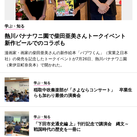
学ぶ・知る
熱川バナナワニ園で柴田亜美さんトークイベント
新作ビールでのコラボも
漫画家・画家の柴田亜美さんの新作絵本「パプワくん」（実業之日本
社）の発売を記念したトークイベントが7月26日、熱川バナナワニ園
（東伊豆町奈良本）で開かれた。
学ぶ・知る
稲取中吹奏楽部が「さよならコンサート」 卒業生
らも加わり最後の演奏会
学ぶ・知る
「下田市史通史編 上」刊行記念で講演会 縄文～
戦国時代の歴史を一冊に