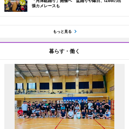
「河津総踊り」開催へ 盆踊りや縁日、iZooの出
張カメレースも
もっと見る
暮らす・働く