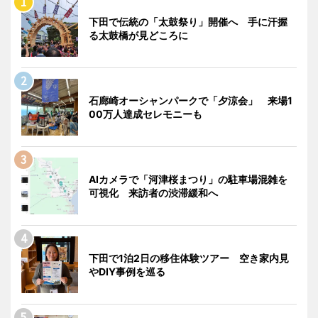
下田で伝統の「太鼓祭り」開催へ 手に汗握
る太鼓橋が見どころに
石廊崎オーシャンパークで「夕涼会」 来場1
00万人達成セレモニーも
AIカメラで「河津桜まつり」の駐車場混雑を
可視化 来訪者の渋滞緩和へ
下田で1泊2日の移住体験ツアー 空き家内見
やDIY事例を巡る