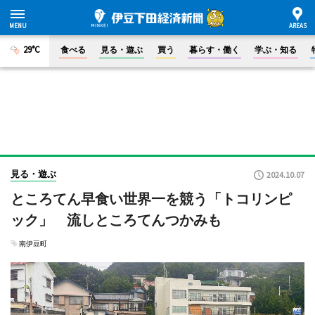
29°C
食べる
見る・遊ぶ
買う
暮らす・働く
学ぶ・知る
見る・遊ぶ
2024.10.07
ところてん早食い世界一を競う「トコリンピ
ック」 流しところてんつかみも
南伊豆町