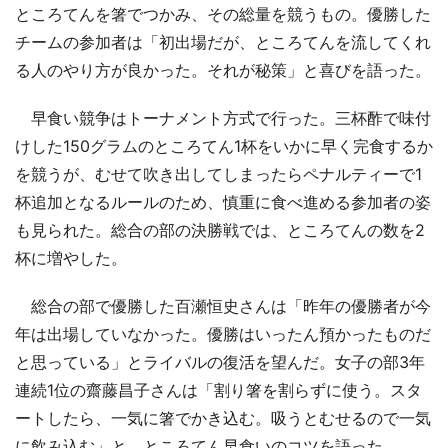
ところてんを箸でつかみ、その総量を競うもの。優勝した
チームの参加者は「初出場だが、ところてんを流してくれ
る人のやり方が良かった。それが秘策」と喜びを語った。
早食い競争はトーナメント方式で行った。三杯酢で味付
けした150グラムのところてん1杯をいかに早く完食するか
を競うが、むせて吹き出してしまったらペナルティーで1
杯追加となるルールのため、慎重に食べ進める参加者の姿
も見られた。総合の部の決勝戦では、ところてんの数を2
杯に増やした。
総合の部で優勝した百瀬恒史さんは「昨年の優勝者が今
年は出場していなかった。優勝はいったん預かったものだ
と思っている」とライバルの復活を望んだ。女子の部3年
連続1位の齋藤昌子さんは「割り箸を割らずに使う。スタ
ートしたら、一気に箸でかき込む。吸うとむせるので一気
に飲み込む」と、ところてん早食いのコツを語った。