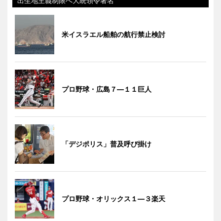
出生地主義制限へ大統領令署名
米イスラエル船舶の航行禁止検討
プロ野球・広島７―１１巨人
「デジポリス」普及呼び掛け
プロ野球・オリックス１―３楽天