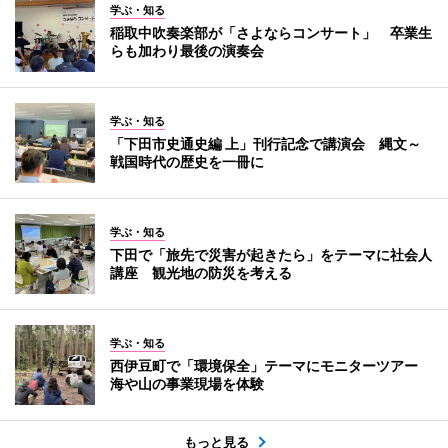
学ぶ・知る
稲取中吹奏楽部が「さよならコンサート」 卒業生
らも加わり最後の演奏会
学ぶ・知る
「下田市史通史編 上」刊行記念で講演会 縄文～
戦国時代の歴史を一冊に
学ぶ・知る
下田で「旅先で災害が起きたら」をテーマに社会人
講座 観光地の防災を考える
学ぶ・知る
西伊豆町で「環境保全」テーマにモニターツアー
海や山の事業現場を体験
もっと見る