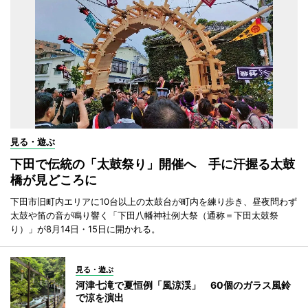
見る・遊ぶ
下田で伝統の「太鼓祭り」開催へ 手に汗握る太鼓
橋が見どころに
下田市旧町内エリアに10台以上の太鼓台が町内を練り歩き、昼夜問わず
太鼓や笛の音が鳴り響く「下田八幡神社例大祭（通称＝下田太鼓祭
り）」が8月14日・15日に開かれる。
見る・遊ぶ
河津七滝で夏恒例「風涼渓」 60個のガラス風鈴
で涼を演出