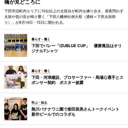
橋が見どころに
下田市旧町内エリアに10台以上の太鼓台が町内を練り歩き、昼夜問わず
太鼓や笛の音が鳴り響く「下田八幡神社例大祭（通称＝下田太鼓祭
り）」が8月14日・15日に開かれる。
暮らす・働く
下田でバレー「IZUBLUE CUP」 優勝賞品はオリ
ジナルTシャツ
暮らす・働く
下田・河津建設、プロサーファー・馬場心選手とス
ポンサー契約 ポスター披露
学ぶ・知る
熱川バナナワニ園で柴田亜美さんトークイベント
新作ビールでのコラボも