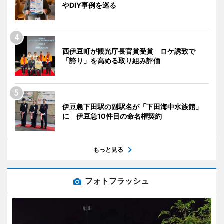
やDIY事例を巡る
西伊豆町が観光庁長官賞受賞 ロケ誘致で
「誇り」を高める取り組み評価
伊豆急下田駅の副駅名が「下田海中水族館」
に 伊豆急10件目の命名権契約
もっと見る
フォトフラッシュ