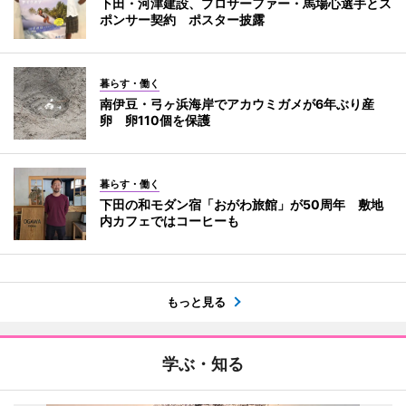
下田・河津建設、プロサーファー・馬場心選手とス
ポンサー契約 ポスター披露
暮らす・働く
南伊豆・弓ヶ浜海岸でアカウミガメが6年ぶり産
卵 卵110個を保護
暮らす・働く
下田の和モダン宿「おがわ旅館」が50周年 敷地
内カフェではコーヒーも
もっと見る
学ぶ・知る