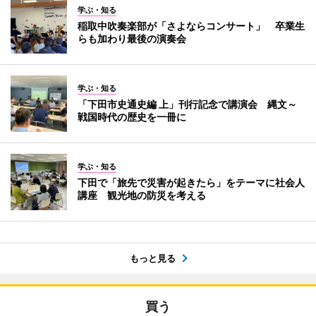
学ぶ・知る
稲取中吹奏楽部が「さよならコンサート」 卒業生
らも加わり最後の演奏会
学ぶ・知る
「下田市史通史編 上」刊行記念で講演会 縄文～
戦国時代の歴史を一冊に
学ぶ・知る
下田で「旅先で災害が起きたら」をテーマに社会人
講座 観光地の防災を考える
もっと見る
買う