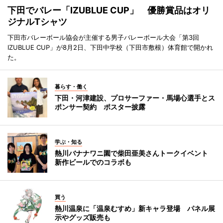
下田でバレー「IZUBLUE CUP」 優勝賞品はオリ
ジナルTシャツ
下田市バレーボール協会が主催する男子バレーボール大会「第3回
IZUBLUE CUP」が8月2日、下田中学校（下田市敷根）体育館で開かれ
た。
暮らす・働く
下田・河津建設、プロサーファー・馬場心選手とス
ポンサー契約 ポスター披露
学ぶ・知る
熱川バナナワニ園で柴田亜美さんトークイベント
新作ビールでのコラボも
買う
熱川温泉に「温泉むすめ」新キャラ登場 パネル展
示やグッズ販売も