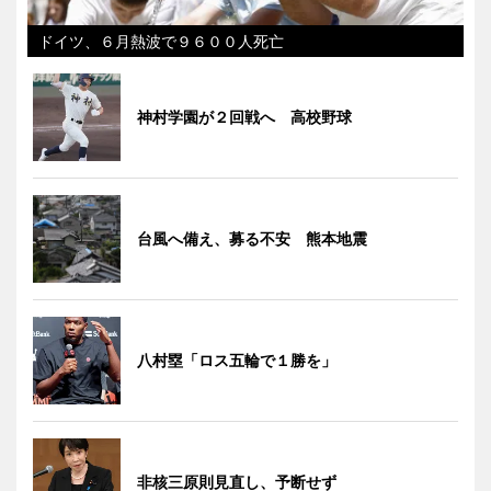
ドイツ、６月熱波で９６００人死亡
神村学園が２回戦へ 高校野球
台風へ備え、募る不安 熊本地震
八村塁「ロス五輪で１勝を」
非核三原則見直し、予断せず