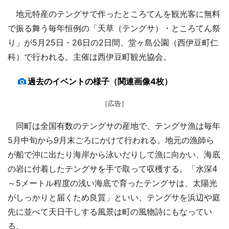
地元特産のテングサで作ったところてんを観光客に無料
で振る舞う毎年恒例の「天草（テングサ）・ところてん祭
り」が5月25日・26日の2日間、堂ヶ島公園（西伊豆町仁
科）で行われる。主催は西伊豆町観光協会。
過去のイベントの様子（関連画像4枚）
［広告］
同町は全国有数のテングサの産地で、テングサ漁は毎年
5月中旬から9月末ごろにかけて行われる。地元の漁師ら
が船で沖に出たり海岸から泳いだりして漁に向かい、海底
の岩に付着したテングサを手で取って収穫する。「水深4
～5メートル程度の浅い海底で育ったテングサは、太陽光
がしっかりと届くため良質」といい、テングサを浜辺や庭
先に並べて天日干しする風景は町の風物詩にもなってい
る。