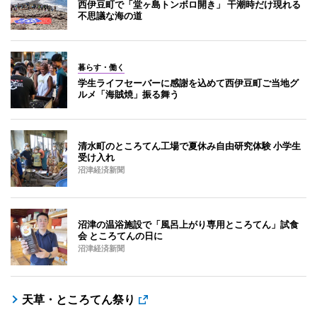
西伊豆町で「堂ヶ島トンボロ開き」 干潮時だけ現れる
不思議な海の道
暮らす・働く
学生ライフセーバーに感謝を込めて西伊豆町ご当地グ
ルメ「海賊焼」振る舞う
清水町のところてん工場で夏休み自由研究体験 小学生
受け入れ
沼津経済新聞
沼津の温浴施設で「風呂上がり専用ところてん」試食
会 ところてんの日に
沼津経済新聞
天草・ところてん祭り