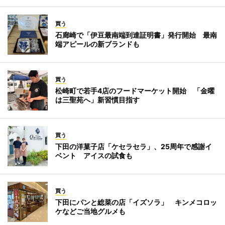
買う
石廊崎で「伊豆最南端到達証明書」発行開始 最南
端アピールの新ブランドも
買う
松崎町で若手4店のフードマーケット開始 「金曜
は三聖苑へ」新習慣目指す
買う
下田の洋菓子店「ケセラセラ」、25周年で感謝イ
ベント アイスの試食も
買う
下田にパンと総菜の店「イズソラ」 キンメコロッ
ケなどご当地グルメも