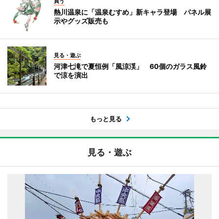
買う
熱川温泉に「温泉むすめ」新キャラ登場 パネル展
示やグッズ販売も
見る・遊ぶ
河津七滝で夏恒例「風涼渓」 60個のガラス風鈴
で涼を演出
もっと見る
見る・遊ぶ