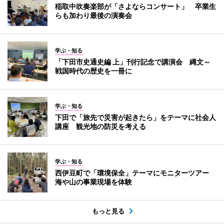
稲取中吹奏楽部が「さよならコンサート」 卒業生
らも加わり最後の演奏会
学ぶ・知る
「下田市史通史編 上」刊行記念で講演会 縄文～
戦国時代の歴史を一冊に
学ぶ・知る
下田で「旅先で災害が起きたら」をテーマに社会人
講座 観光地の防災を考える
学ぶ・知る
西伊豆町で「環境保全」テーマにモニターツアー
海や山の事業現場を体験
もっと見る