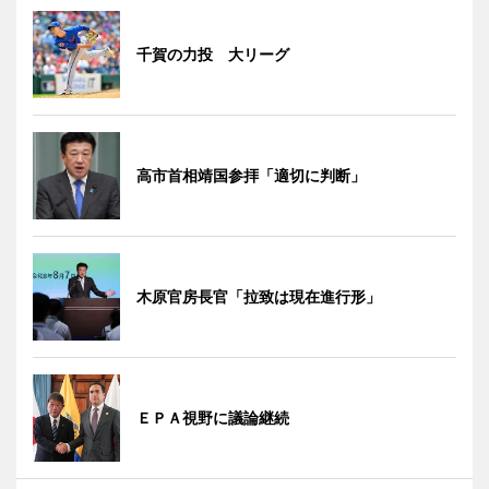
千賀の力投 大リーグ
高市首相靖国参拝「適切に判断」
木原官房長官「拉致は現在進行形」
ＥＰＡ視野に議論継続