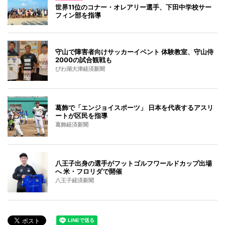
世界11位のコナー・オレアリー選手、下田中学校サー
フィン部を指導
守山で障害者向けサッカーイベント 体験教室、守山侍
2000の試合観戦も
びわ湖大津経済新聞
葛飾で「エンジョイスポーツ」 日本を代表するアスリ
ートが区民を指導
葛飾経済新聞
八王子出身の選手がフットゴルフワールドカップ出場
へ 米・フロリダで開催
八王子経済新聞