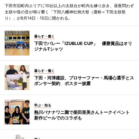
下田市旧町内エリアに10台以上の太鼓台が町内を練り歩き、昼夜問わず
太鼓や笛の音が鳴り響く「下田八幡神社例大祭（通称＝下田太鼓祭
り）」が8月14日・15日に開かれる。
暮らす・働く
下田でバレー「IZUBLUE CUP」 優勝賞品はオリ
ジナルTシャツ
暮らす・働く
下田・河津建設、プロサーファー・馬場心選手とス
ポンサー契約 ポスター披露
学ぶ・知る
熱川バナナワニ園で柴田亜美さんトークイベント
新作ビールでのコラボも