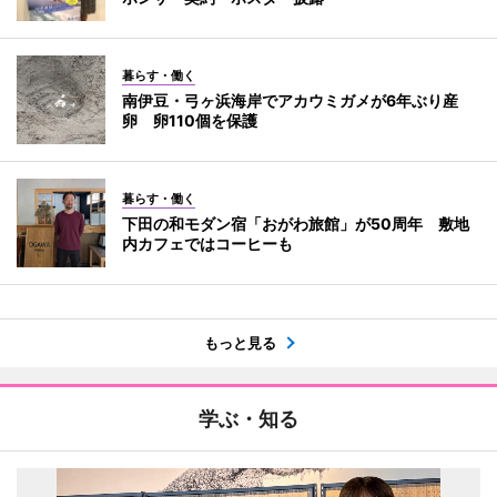
暮らす・働く
南伊豆・弓ヶ浜海岸でアカウミガメが6年ぶり産
卵 卵110個を保護
暮らす・働く
下田の和モダン宿「おがわ旅館」が50周年 敷地
内カフェではコーヒーも
もっと見る
学ぶ・知る