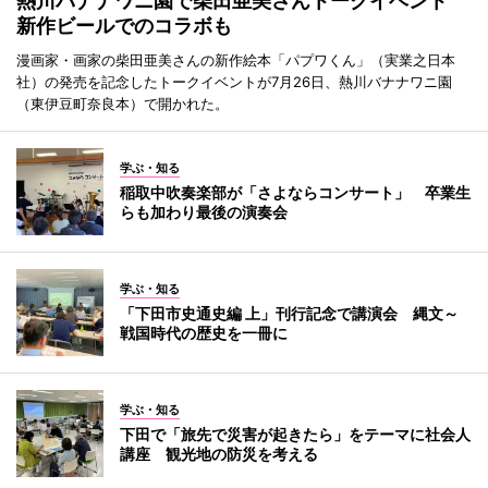
熱川バナナワニ園で柴田亜美さんトークイベント
新作ビールでのコラボも
漫画家・画家の柴田亜美さんの新作絵本「パプワくん」（実業之日本
社）の発売を記念したトークイベントが7月26日、熱川バナナワニ園
（東伊豆町奈良本）で開かれた。
学ぶ・知る
稲取中吹奏楽部が「さよならコンサート」 卒業生
らも加わり最後の演奏会
学ぶ・知る
「下田市史通史編 上」刊行記念で講演会 縄文～
戦国時代の歴史を一冊に
学ぶ・知る
下田で「旅先で災害が起きたら」をテーマに社会人
講座 観光地の防災を考える