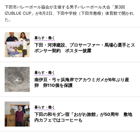
下田市バレーボール協会が主催する男子バレーボール大会「第3回
IZUBLUE CUP」が8月2日、下田中学校（下田市敷根）体育館で開かれ
た。
暮らす・働く
下田・河津建設、プロサーファー・馬場心選手とス
ポンサー契約 ポスター披露
暮らす・働く
南伊豆・弓ヶ浜海岸でアカウミガメが6年ぶり産
卵 卵110個を保護
暮らす・働く
下田の和モダン宿「おがわ旅館」が50周年 敷地
内カフェではコーヒーも