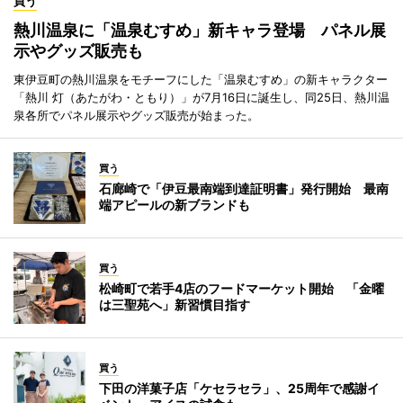
買う
熱川温泉に「温泉むすめ」新キャラ登場 パネル展
示やグッズ販売も
東伊豆町の熱川温泉をモチーフにした「温泉むすめ」の新キャラクター
「熱川 灯（あたがわ・ともり）」が7月16日に誕生し、同25日、熱川温
泉各所でパネル展示やグッズ販売が始まった。
買う
石廊崎で「伊豆最南端到達証明書」発行開始 最南
端アピールの新ブランドも
買う
松崎町で若手4店のフードマーケット開始 「金曜
は三聖苑へ」新習慣目指す
買う
下田の洋菓子店「ケセラセラ」、25周年で感謝イ