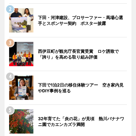
下田・河津建設、プロサーファー・馬場心選
手とスポンサー契約 ポスター披露
西伊豆町が観光庁長官賞受賞 ロケ誘致で
「誇り」を高める取り組み評価
下田で1泊2日の移住体験ツアー 空き家内見
やDIY事例を巡る
32年育てた「炎の花」が見頃 熱川バナナワ
ニ園でカエンカズラ満開