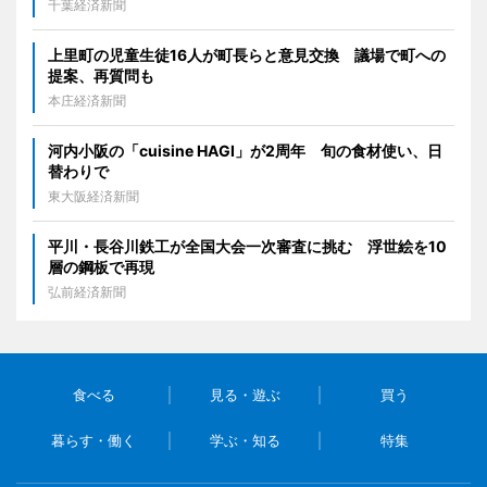
千葉経済新聞
上里町の児童生徒16人が町長らと意見交換 議場で町への
提案、再質問も
本庄経済新聞
河内小阪の「cuisine HAGI」が2周年 旬の食材使い、日
替わりで
東大阪経済新聞
平川・長谷川鉄工が全国大会一次審査に挑む 浮世絵を10
層の鋼板で再現
弘前経済新聞
食べる
見る・遊ぶ
買う
暮らす・働く
学ぶ・知る
特集