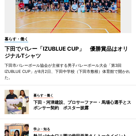
暮らす・働く
下田でバレー「IZUBLUE CUP」 優勝賞品はオリ
ジナルTシャツ
下田市バレーボール協会が主催する男子バレーボール大会「第3回
IZUBLUE CUP」が8月2日、下田中学校（下田市敷根）体育館で開かれ
た。
暮らす・働く
下田・河津建設、プロサーファー・馬場心選手とス
ポンサー契約 ポスター披露
学ぶ・知る
熱川バナナワニ園で柴田亜美さんトークイベント