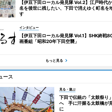
【伊豆下田ローカル発見隊 Vol.2】江戸時代
名を後世に残したい、下田で消えゆく町名を
す
インタビュー
【伊豆下田ローカル発見隊 Vol.1】SHK終戦8
画番組「昭和20年下田空襲」
もっと見る
ュース
見る・遊ぶ
下田で伝統の「太鼓祭り
へ 手に汗握る太鼓橋が
に