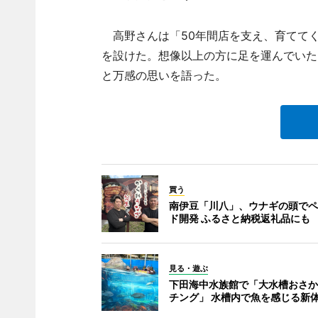
高野さんは「50年間店を支え、育てて
を設けた。想像以上の方に足を運んでいた
と万感の思いを語った。
買う
南伊豆「川八」、ウナギの頭でペ
ド開発 ふるさと納税返礼品にも
見る・遊ぶ
下田海中水族館で「大水槽おさか
チング」 水槽内で魚を感じる新