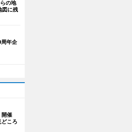
からの地
地図に残
0周年企
」開催
見どころ