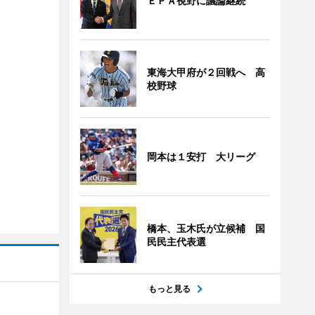
ＥＰＡ視野に議論継続
東海大甲府が２回戦へ 高
校野球
岡本は１安打 大リーグ
橋本、玉木氏が立候補 国
民民主代表選
もっと見る