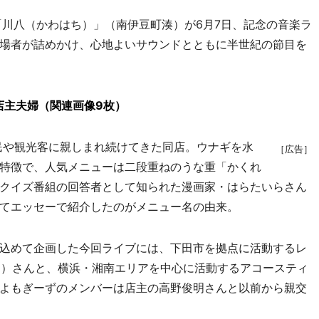
川八（かわはち）」（南伊豆町湊）が6月7日、記念の音楽ラ
場者が詰めかけ、心地よいサウンドとともに半世紀の節目を
店主夫婦（関連画像9枚）
住民や観光客に親しまれ続けてきた同店。ウナギを水
［広告］
特徴で、人気メニューは二段重ねのうな重「かくれ
人気クイズ番組の回答者として知られた漫画家・はらたいらさん
てエッセーで紹介したのがメニュー名の由来。
込めて企画した今回ライブには、下田市を拠点に活動するレ
マン）さんと、横浜・湘南エリアを中心に活動するアコースティ
よもぎーずのメンバーは店主の高野俊明さんと以前から親交