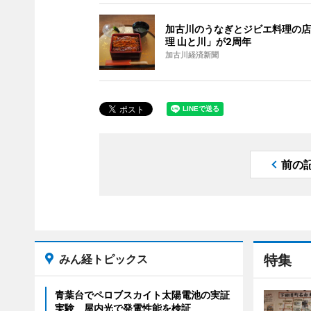
加古川のうなぎとジビエ料理の店
理 山と川」が2周年
加古川経済新聞
前の
みん経トピックス
特集
青葉台でペロブスカイト太陽電池の実証
実験 屋内光で発電性能を検証