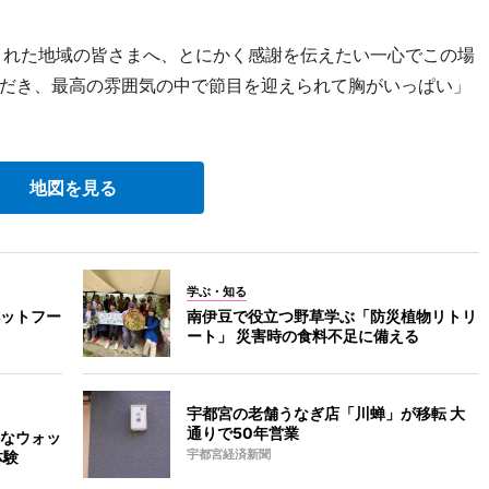
くれた地域の皆さまへ、とにかく感謝を伝えたい一心でこの場
だき、最高の雰囲気の中で節目を迎えられて胸がいっぱい」
地図を見る
学ぶ・知る
ットフー
南伊豆で役立つ野草学ぶ「防災植物リトリ
ート」 災害時の食料不足に備える
宇都宮の老舗うなぎ店「川蝉」が移転 大
通りで50年営業
なウォッ
体験
宇都宮経済新聞