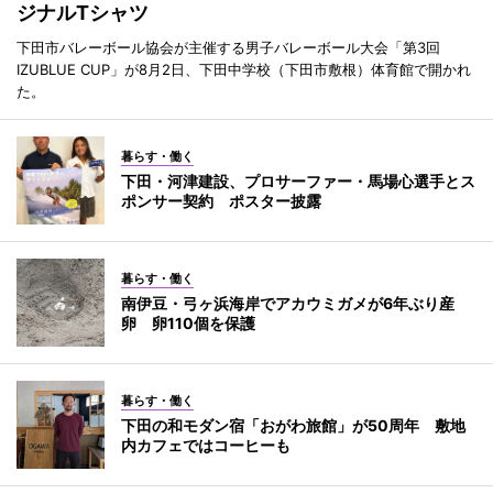
ジナルTシャツ
下田市バレーボール協会が主催する男子バレーボール大会「第3回
IZUBLUE CUP」が8月2日、下田中学校（下田市敷根）体育館で開かれ
た。
暮らす・働く
下田・河津建設、プロサーファー・馬場心選手とス
ポンサー契約 ポスター披露
暮らす・働く
南伊豆・弓ヶ浜海岸でアカウミガメが6年ぶり産
卵 卵110個を保護
暮らす・働く
下田の和モダン宿「おがわ旅館」が50周年 敷地
内カフェではコーヒーも