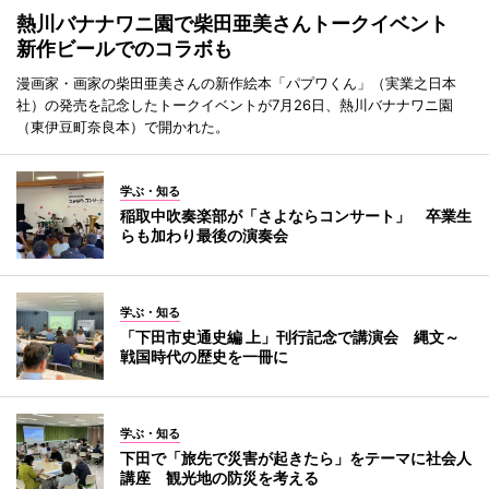
熱川バナナワニ園で柴田亜美さんトークイベント
新作ビールでのコラボも
漫画家・画家の柴田亜美さんの新作絵本「パプワくん」（実業之日本
社）の発売を記念したトークイベントが7月26日、熱川バナナワニ園
（東伊豆町奈良本）で開かれた。
学ぶ・知る
稲取中吹奏楽部が「さよならコンサート」 卒業生
らも加わり最後の演奏会
学ぶ・知る
「下田市史通史編 上」刊行記念で講演会 縄文～
戦国時代の歴史を一冊に
学ぶ・知る
下田で「旅先で災害が起きたら」をテーマに社会人
講座 観光地の防災を考える