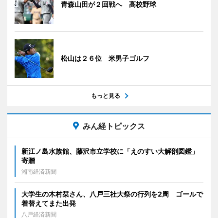
青森山田が２回戦へ 高校野球
松山は２６位 米男子ゴルフ
もっと見る
みん経トピックス
新江ノ島水族館、藤沢市立学校に「えのすい大解剖図鑑」
寄贈
湘南経済新聞
大学生の木村栞さん、八戸三社大祭の行列を2周 ゴールで
着替えてまた出発
八戸経済新聞