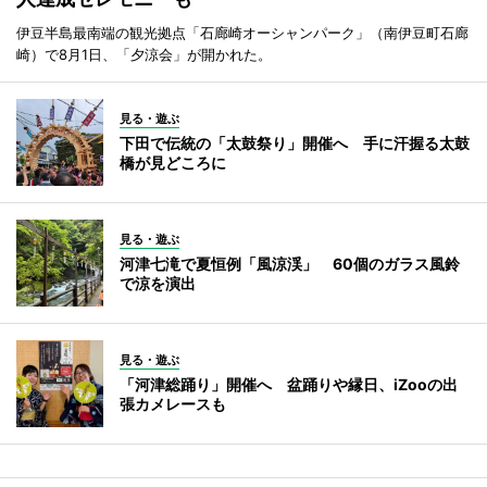
伊豆半島最南端の観光拠点「石廊崎オーシャンパーク」（南伊豆町石廊
崎）で8月1日、「夕涼会」が開かれた。
見る・遊ぶ
下田で伝統の「太鼓祭り」開催へ 手に汗握る太鼓
橋が見どころに
見る・遊ぶ
河津七滝で夏恒例「風涼渓」 60個のガラス風鈴
で涼を演出
見る・遊ぶ
「河津総踊り」開催へ 盆踊りや縁日、iZooの出
張カメレースも