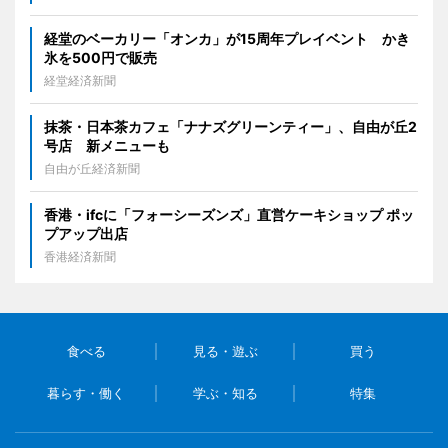
経堂のベーカリー「オンカ」が15周年プレイベント かき
氷を500円で販売
経堂経済新聞
抹茶・日本茶カフェ「ナナズグリーンティー」、自由が丘2
号店 新メニューも
自由が丘経済新聞
香港・ifcに「フォーシーズンズ」直営ケーキショップ ポッ
プアップ出店
香港経済新聞
食べる
見る・遊ぶ
買う
暮らす・働く
学ぶ・知る
特集