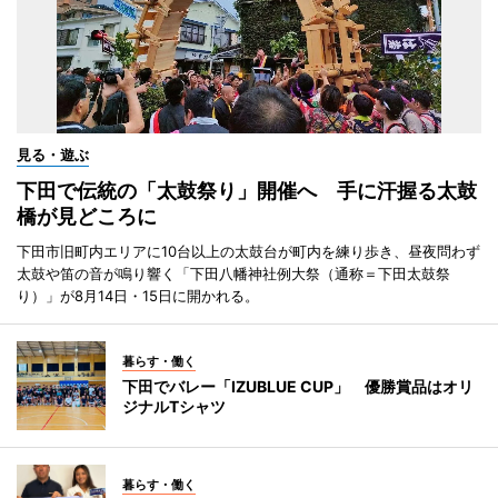
見る・遊ぶ
下田で伝統の「太鼓祭り」開催へ 手に汗握る太鼓
橋が見どころに
下田市旧町内エリアに10台以上の太鼓台が町内を練り歩き、昼夜問わず
太鼓や笛の音が鳴り響く「下田八幡神社例大祭（通称＝下田太鼓祭
り）」が8月14日・15日に開かれる。
暮らす・働く
下田でバレー「IZUBLUE CUP」 優勝賞品はオリ
ジナルTシャツ
暮らす・働く