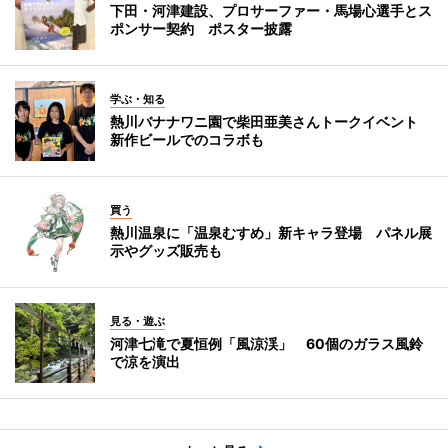
下田・河津建設、プロサーファー・馬場心選手とス
ポンサー契約 ポスター披露
学ぶ・知る
熱川バナナワニ園で柴田亜美さんトークイベント
新作ビールでのコラボも
買う
熱川温泉に「温泉むすめ」新キャラ登場 パネル展
示やグッズ販売も
見る・遊ぶ
河津七滝で夏恒例「風涼渓」 60個のガラス風鈴
で涼を演出