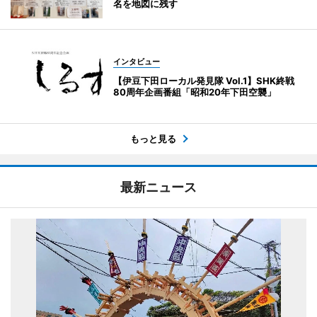
名を地図に残す
インタビュー
【伊豆下田ローカル発見隊 Vol.1】SHK終戦
80周年企画番組「昭和20年下田空襲」
もっと見る
最新ニュース