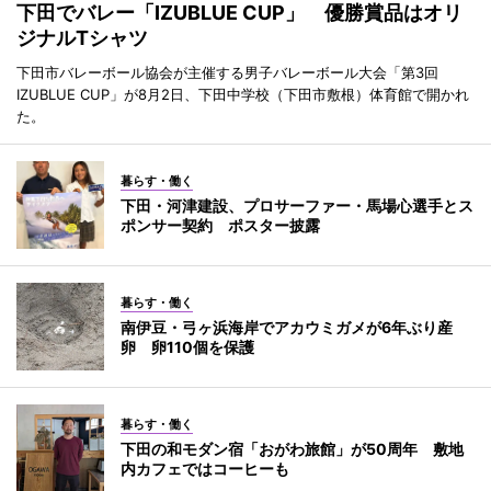
下田でバレー「IZUBLUE CUP」 優勝賞品はオリ
ジナルTシャツ
下田市バレーボール協会が主催する男子バレーボール大会「第3回
IZUBLUE CUP」が8月2日、下田中学校（下田市敷根）体育館で開かれ
た。
暮らす・働く
下田・河津建設、プロサーファー・馬場心選手とス
ポンサー契約 ポスター披露
暮らす・働く
南伊豆・弓ヶ浜海岸でアカウミガメが6年ぶり産
卵 卵110個を保護
暮らす・働く
下田の和モダン宿「おがわ旅館」が50周年 敷地
内カフェではコーヒーも