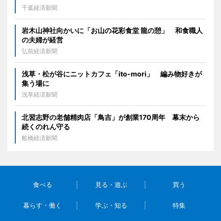
千葉経済新聞
岩木山神社向かいに「お山の花彩食堂 龍の憩」 和食職人
の夫婦が経営
弘前経済新聞
浅草・松が谷にニットカフェ「ito-mori」 編み物好きが
集う場に
浅草経済新聞
北習志野の老舗精肉店「鳥吉」が創業170周年 幕末から
続くのれん守る
船橋経済新聞
食べる
見る・遊ぶ
買う
暮らす・働く
学ぶ・知る
特集