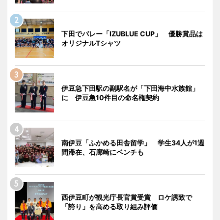
下田でバレー「IZUBLUE CUP」 優勝賞品は
オリジナルTシャツ
伊豆急下田駅の副駅名が「下田海中水族館」
に 伊豆急10件目の命名権契約
南伊豆「ふかめる田舎留学」 学生34人が1週
間滞在、石廊崎にベンチも
西伊豆町が観光庁長官賞受賞 ロケ誘致で
「誇り」を高める取り組み評価