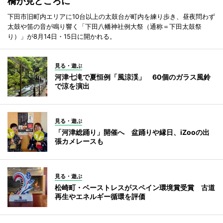
橋が見どころに
下田市旧町内エリアに10台以上の太鼓台が町内を練り歩き、昼夜問わず
太鼓や笛の音が鳴り響く「下田八幡神社例大祭（通称＝下田太鼓祭
り）」が8月14日・15日に開かれる。
見る・遊ぶ
河津七滝で夏恒例「風涼渓」 60個のガラス風鈴
で涼を演出
見る・遊ぶ
「河津総踊り」開催へ 盆踊りや縁日、iZooの出
張カメレースも
見る・遊ぶ
松崎町・ベーストレスがスペイン環境賞受賞 古道
再生やエネルギー循環を評価