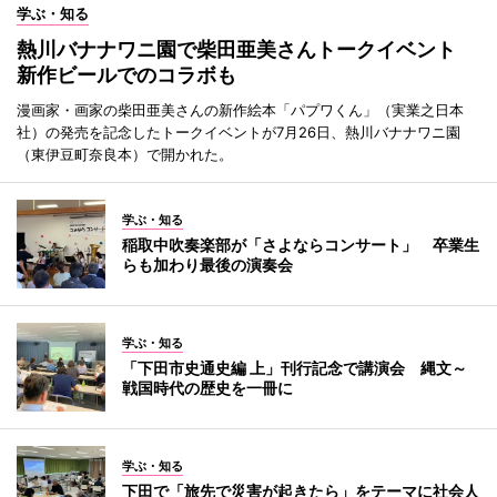
学ぶ・知る
熱川バナナワニ園で柴田亜美さんトークイベント
新作ビールでのコラボも
漫画家・画家の柴田亜美さんの新作絵本「パプワくん」（実業之日本
社）の発売を記念したトークイベントが7月26日、熱川バナナワニ園
（東伊豆町奈良本）で開かれた。
学ぶ・知る
稲取中吹奏楽部が「さよならコンサート」 卒業生
らも加わり最後の演奏会
学ぶ・知る
「下田市史通史編 上」刊行記念で講演会 縄文～
戦国時代の歴史を一冊に
学ぶ・知る
下田で「旅先で災害が起きたら」をテーマに社会人