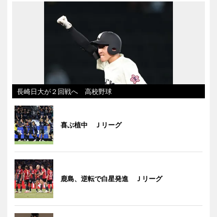
長崎日大が２回戦へ 高校野球
喜ぶ植中 Ｊリーグ
鹿島、逆転で白星発進 Ｊリーグ