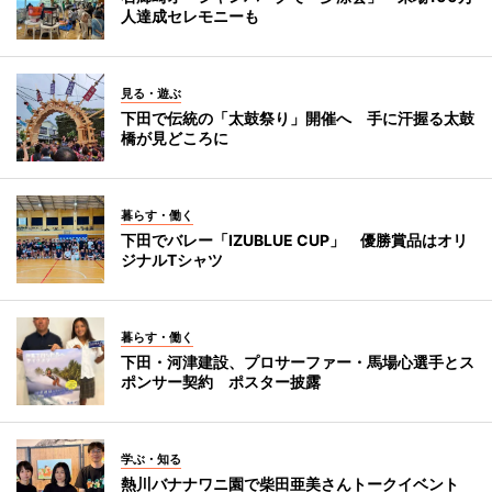
人達成セレモニーも
見る・遊ぶ
下田で伝統の「太鼓祭り」開催へ 手に汗握る太鼓
橋が見どころに
暮らす・働く
下田でバレー「IZUBLUE CUP」 優勝賞品はオリ
ジナルTシャツ
暮らす・働く
下田・河津建設、プロサーファー・馬場心選手とス
ポンサー契約 ポスター披露
学ぶ・知る
熱川バナナワニ園で柴田亜美さんトークイベント