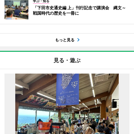
学ぶ・知る
「下田市史通史編 上」刊行記念で講演会 縄文～
戦国時代の歴史を一冊に
もっと見る
見る・遊ぶ