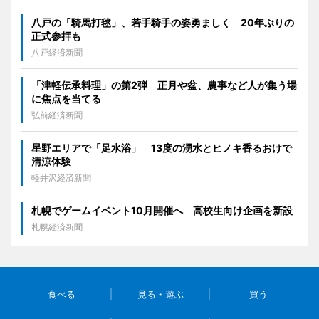
八戸の「騎馬打毬」、若手騎手の姿勇ましく 20年ぶりの
正式参拝も
八戸経済新聞
「津軽伝承料理」の第2弾 正月や盆、農事など人が集う場
に焦点を当てる
弘前経済新聞
星野エリアで「足水浴」 13度の湧水とヒノキ香るおけで
清涼体験
軽井沢経済新聞
札幌でゲームイベント10月開催へ 高校生向け企画を新設
札幌経済新聞
食べる
見る・遊ぶ
買う