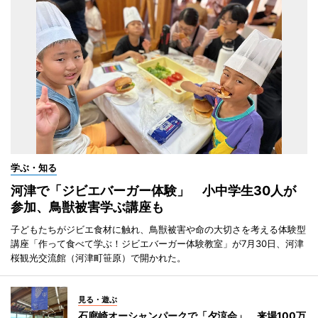
学ぶ・知る
河津で「ジビエバーガー体験」 小中学生30人が
参加、鳥獣被害学ぶ講座も
子どもたちがジビエ食材に触れ、鳥獣被害や命の大切さを考える体験型
講座「作って食べて学ぶ！ジビエバーガー体験教室」が7月30日、河津
桜観光交流館（河津町笹原）で開かれた。
見る・遊ぶ
石廊崎オーシャンパークで「夕涼会」 来場100万