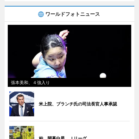
ワールドフォトニュース
張本美和、４強入り
米上院、ブランチ氏の司法長官人事承認
柏、開幕白星 Ｊリーグ