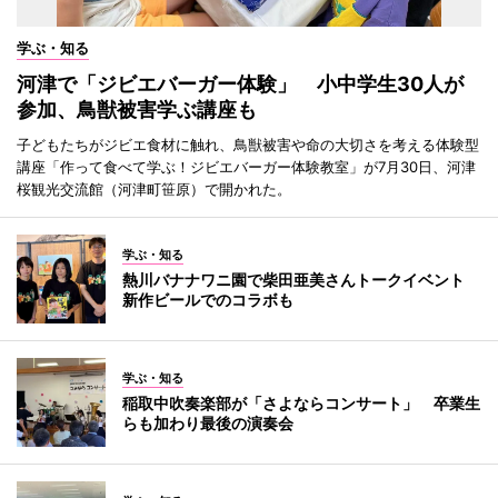
学ぶ・知る
河津で「ジビエバーガー体験」 小中学生30人が
参加、鳥獣被害学ぶ講座も
子どもたちがジビエ食材に触れ、鳥獣被害や命の大切さを考える体験型
講座「作って食べて学ぶ！ジビエバーガー体験教室」が7月30日、河津
桜観光交流館（河津町笹原）で開かれた。
学ぶ・知る
熱川バナナワニ園で柴田亜美さんトークイベント
新作ビールでのコラボも
学ぶ・知る
稲取中吹奏楽部が「さよならコンサート」 卒業生
らも加わり最後の演奏会