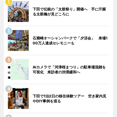
下田で伝統の「太鼓祭り」開催へ 手に汗握
る太鼓橋が見どころに
石廊崎オーシャンパークで「夕涼会」 来場1
00万人達成セレモニーも
AIカメラで「河津桜まつり」の駐車場混雑を
可視化 来訪者の渋滞緩和へ
下田で1泊2日の移住体験ツアー 空き家内見
やDIY事例を巡る