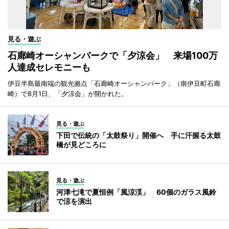
見る・遊ぶ
石廊崎オーシャンパークで「夕涼会」 来場100万
人達成セレモニーも
伊豆半島最南端の観光拠点「石廊崎オーシャンパーク」（南伊豆町石廊
崎）で8月1日、「夕涼会」が開かれた。
見る・遊ぶ
下田で伝統の「太鼓祭り」開催へ 手に汗握る太鼓
橋が見どころに
見る・遊ぶ
河津七滝で夏恒例「風涼渓」 60個のガラス風鈴
で涼を演出