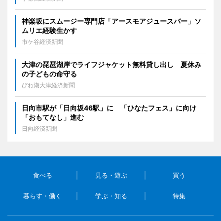
神楽坂にスムージー専門店「アースモアジュースバー」ソ
ムリエ経験生かす
市ケ谷経済新聞
大津の琵琶湖岸でライフジャケット無料貸し出し 夏休み
の子どもの命守る
びわ湖大津経済新聞
日向市駅が「日向坂46駅」に 「ひなたフェス」に向け
「おもてなし」進む
日向経済新聞
食べる
見る・遊ぶ
買う
暮らす・働く
学ぶ・知る
特集