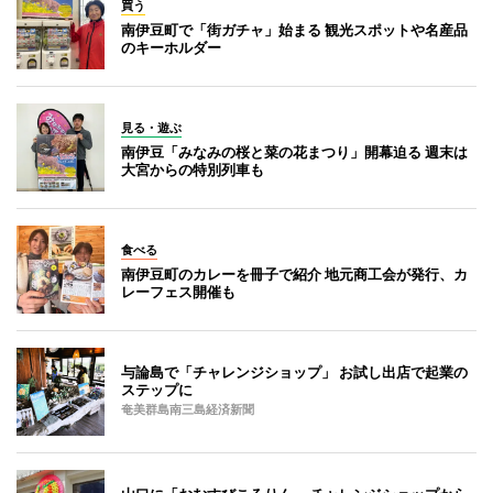
買う
南伊豆町で「街ガチャ」始まる 観光スポットや名産品
のキーホルダー
見る・遊ぶ
南伊豆「みなみの桜と菜の花まつり」開幕迫る 週末は
大宮からの特別列車も
食べる
南伊豆町のカレーを冊子で紹介 地元商工会が発行、カ
レーフェス開催も
与論島で「チャレンジショップ」 お試し出店で起業の
ステップに
奄美群島南三島経済新聞