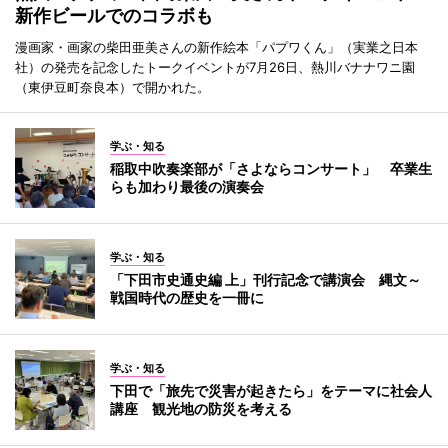
新作ビールでのコラボも
漫画家・画家の柴田亜美さんの新作絵本「パプワくん」（実業之日本
社）の発売を記念したトークイベントが7月26日、熱川バナナワニ園
（東伊豆町奈良本）で開かれた。
学ぶ・知る
稲取中吹奏楽部が「さよならコンサート」 卒業生
らも加わり最後の演奏会
学ぶ・知る
「下田市史通史編 上」刊行記念で講演会 縄文～
戦国時代の歴史を一冊に
学ぶ・知る
下田で「旅先で災害が起きたら」をテーマに社会人
講座 観光地の防災を考える