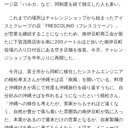
ージ店「ハルカ」など、同制度を経て独立した人も多い。
これまでの場所はチャレンジショップから始まったアイ
スとクレープの店「FRESCOLINO（フレスコリーノ）」
が営業を継続することになったため、南伊豆町商工会が新
たに下賀茂商店街を南に200メートルほど歩いた南伊豆町
役場の入り口付近にある空き店舗を改装。今月、チャレン
ジショップを半年ぶりに再開した。
今月は、富士市から同町に移住したシステムエンジニア
の植松孝太さんが沖縄そば店「南風」を開いている。料理
と沖縄好きが高じて何度も沖縄旅行を繰り返すうちに、自
分好みの沖縄そばを作れるようになったという植松さん。
「沖縄への移住も考えたが、実家からもそれほど遠くな
く、自然が豊かで落ち着いた雰囲気の南伊豆町が気に入っ
た。本業があるので週末だけの営業となるが、自家製麺の
沖縄そばを食べに来てもらえたら」と話す。メニューは、