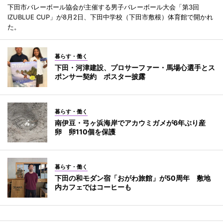
下田市バレーボール協会が主催する男子バレーボール大会「第3回
IZUBLUE CUP」が8月2日、下田中学校（下田市敷根）体育館で開かれ
た。
暮らす・働く
下田・河津建設、プロサーファー・馬場心選手とス
ポンサー契約 ポスター披露
暮らす・働く
南伊豆・弓ヶ浜海岸でアカウミガメが6年ぶり産
卵 卵110個を保護
暮らす・働く
下田の和モダン宿「おがわ旅館」が50周年 敷地
内カフェではコーヒーも