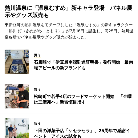
熱川温泉に「温泉むすめ」新キャラ登場 パネル展
示やグッズ販売も
東伊豆町の熱川温泉をモチーフにした「温泉むすめ」の新キャラクター
「熱川 灯（あたがわ・ともり）」が7月16日に誕生し、同25日、熱川温
泉各所でパネル展示やグッズ販売が始まった。
買う
石廊崎で「伊豆最南端到達証明書」発行開始 最南
端アピールの新ブランドも
買う
松崎町で若手4店のフードマーケット開始 「金曜
は三聖苑へ」新習慣目指す
買う
下田の洋菓子店「ケセラセラ」、25周年で感謝イ
ベント アイスの試食も