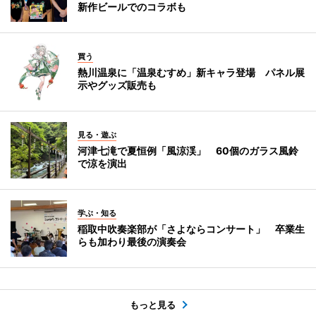
新作ビールでのコラボも
買う
熱川温泉に「温泉むすめ」新キャラ登場 パネル展
示やグッズ販売も
見る・遊ぶ
河津七滝で夏恒例「風涼渓」 60個のガラス風鈴
で涼を演出
学ぶ・知る
稲取中吹奏楽部が「さよならコンサート」 卒業生
らも加わり最後の演奏会
もっと見る