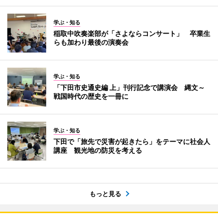
学ぶ・知る
稲取中吹奏楽部が「さよならコンサート」 卒業生
らも加わり最後の演奏会
学ぶ・知る
「下田市史通史編 上」刊行記念で講演会 縄文～
戦国時代の歴史を一冊に
学ぶ・知る
下田で「旅先で災害が起きたら」をテーマに社会人
講座 観光地の防災を考える
もっと見る