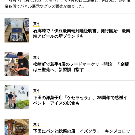
泉各所でパネル展示やグッズ販売が始まった。
買う
石廊崎で「伊豆最南端到達証明書」発行開始 最南
端アピールの新ブランドも
買う
松崎町で若手4店のフードマーケット開始 「金曜
は三聖苑へ」新習慣目指す
買う
下田の洋菓子店「ケセラセラ」、25周年で感謝イ
ベント アイスの試食も
買う
下田にパンと総菜の店「イズソラ」 キンメコロッ