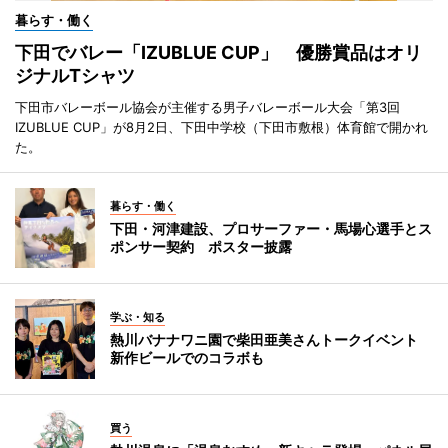
暮らす・働く
下田でバレー「IZUBLUE CUP」 優勝賞品はオリ
ジナルTシャツ
下田市バレーボール協会が主催する男子バレーボール大会「第3回
IZUBLUE CUP」が8月2日、下田中学校（下田市敷根）体育館で開かれ
た。
暮らす・働く
下田・河津建設、プロサーファー・馬場心選手とス
ポンサー契約 ポスター披露
学ぶ・知る
熱川バナナワニ園で柴田亜美さんトークイベント
新作ビールでのコラボも
買う