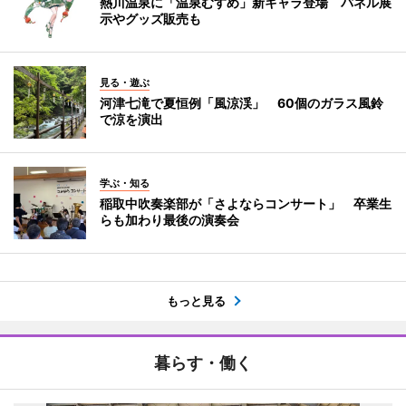
熱川温泉に「温泉むすめ」新キャラ登場 パネル展
示やグッズ販売も
見る・遊ぶ
河津七滝で夏恒例「風涼渓」 60個のガラス風鈴
で涼を演出
学ぶ・知る
稲取中吹奏楽部が「さよならコンサート」 卒業生
らも加わり最後の演奏会
もっと見る
暮らす・働く