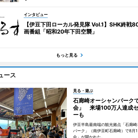
インタビュー
【伊豆下田ローカル発見隊 Vol.1】SHK終戦8
画番組「昭和20年下田空襲」
もっと見る
ュース
見る・遊ぶ
石廊崎オーシャンパーク
会」 来場100万人達成
ーも
伊豆半島最南端の観光拠点「石廊崎
パーク」（南伊豆町石廊崎）で8月
会」が開かれた。