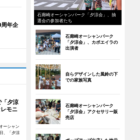
石廊崎オーシャンパーク「夕涼会」、抽
選会の参加者たち
0周年企
石廊崎オーシャンパーク
「夕涼会」、カポエイラの
出演者
自らデザインした風鈴の下
での家族写真
で「夕涼
石廊崎オーシャンパーク
セレモニ
「夕涼会」アクセサリー販
売店
オーシャン
1日、「夕涼