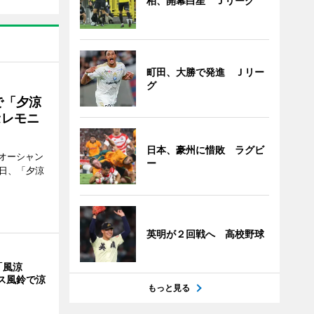
柏、開幕白星 Ｊリーグ
町田、大勝で発進 Ｊリー
グ
で「夕涼
セレモニ
日本、豪州に惜敗 ラグビ
オーシャン
ー
1日、「夕涼
英明が２回戦へ 高校野球
「風涼
ス風鈴で涼
もっと見る