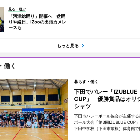
見る・遊ぶ
「河津総踊り」開催へ 盆踊
りや縁日、iZooの出張カメレ
ースも
もっと見る
・働く
暮らす・働く
下田でバレー「IZUBLUE
CUP」 優勝賞品はオリ
シャツ
下田市バレーボール協会が主催する
ボール大会「第3回IZUBLUE CUP
下田中学校（下田市敷根）体育館で