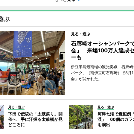
遊ぶ
見る・遊ぶ
石廊崎オーシャンパーク
会」 来場100万人達成
ーも
伊豆半島最南端の観光拠点「石廊崎
パーク」（南伊豆町石廊崎）で8月
会」が開かれた。
見る・遊ぶ
見る・遊ぶ
下田で伝統の「太鼓祭り」開
河津七滝で夏恒例
催へ 手に汗握る太鼓橋が見
渓」 60個のガラ
どころに
を演出