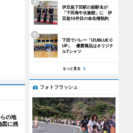
伊豆急下田駅の副駅名が
「下田海中水族館」に 伊
豆急10件目の命名権契約
下田でバレー「IZUBLUE C
UP」 優勝賞品はオリジナ
ルTシャツ
もっと見る
フォトフラッシュ
からの地
地図に残