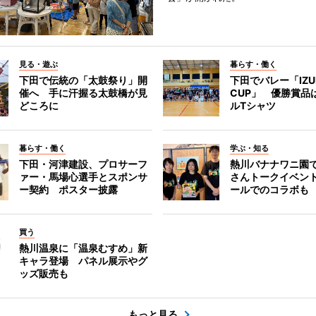
見る・遊ぶ
暮らす・働く
下田で伝統の「太鼓祭り」開
下田でバレー「IZU
催へ 手に汗握る太鼓橋が見
CUP」 優勝賞品
どころに
ルTシャツ
暮らす・働く
学ぶ・知る
下田・河津建設、プロサーフ
熱川バナナワニ園
ァー・馬場心選手とスポンサ
さんトークイベン
ー契約 ポスター披露
ールでのコラボも
買う
熱川温泉に「温泉むすめ」新
キャラ登場 パネル展示やグ
ッズ販売も
もっと見る