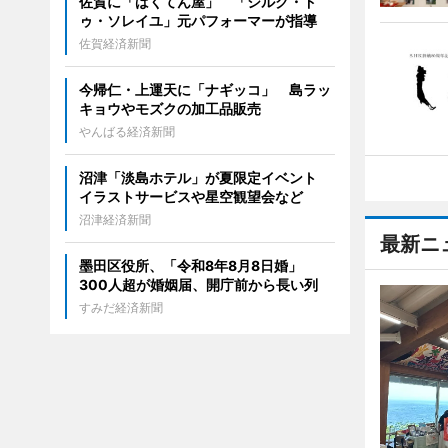
佐賀に「ばくてん屋」 「シルク・ド
ゥ・ソレイユ」元パフォーマーが指導
佐賀経済新聞
今帰仁・上運天に「ナギッコ」 島ラッ
キョウやモズクの加工品販売
やんばる経済新聞
沼津「淡島ホテル」が夏限定イベント
イラストサービスや星空観望会など
沼津経済新聞
最新ニ
墨田区役所、「令和8年8月8日婚」
300人超が婚姻届、開庁前から長い列
すみだ経済新聞