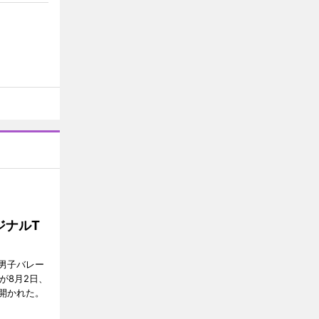
ジナルT
男子バレー
」が8月2日、
開かれた。