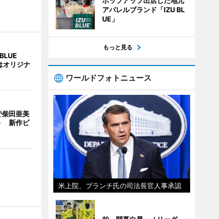
ポップアップ出店した地元
アパレルブランド「IZU BL
UE」
もっと見る
BLUE
はオリジナ
ワールドフォトニュース
で柴田亜美
ト 新作ビ
米上院、ブランチ氏の司法長官人事承認