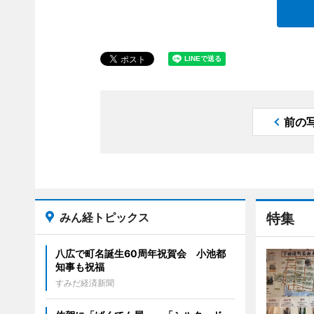
前の
みん経トピックス
特集
八広で町名誕生60周年祝賀会 小池都
知事も祝福
すみだ経済新聞