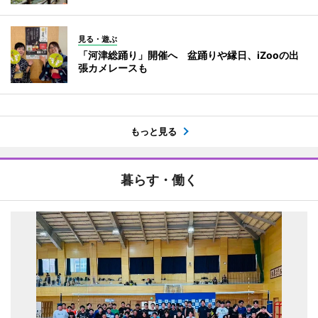
見る・遊ぶ
「河津総踊り」開催へ 盆踊りや縁日、iZooの出
張カメレースも
もっと見る
暮らす・働く