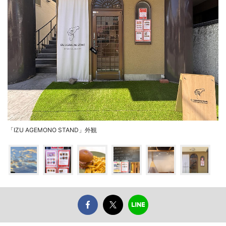
「IZU AGEMONO STAND」外観