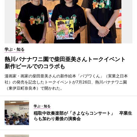
学ぶ・知る
熱川バナナワニ園で柴田亜美さんトークイベント
新作ビールでのコラボも
漫画家・画家の柴田亜美さんの新作絵本「パプワくん」（実業之日本
社）の発売を記念したトークイベントが7月26日、熱川バナナワニ園
（東伊豆町奈良本）で開かれた。
学ぶ・知る
稲取中吹奏楽部が「さよならコンサート」 卒業生
らも加わり最後の演奏会