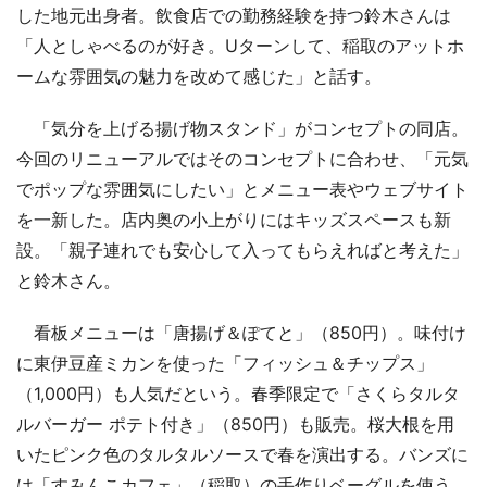
した地元出身者。飲食店での勤務経験を持つ鈴木さんは
「人としゃべるのが好き。Uターンして、稲取のアットホ
ームな雰囲気の魅力を改めて感じた」と話す。
「気分を上げる揚げ物スタンド」がコンセプトの同店。
今回のリニューアルではそのコンセプトに合わせ、「元気
でポップな雰囲気にしたい」とメニュー表やウェブサイト
を一新した。店内奥の小上がりにはキッズスペースも新
設。「親子連れでも安心して入ってもらえればと考えた」
と鈴木さん。
看板メニューは「唐揚げ＆ぽてと」（850円）。味付け
に東伊豆産ミカンを使った「フィッシュ＆チップス」
（1,000円）も人気だという。春季限定で「さくらタルタ
ルバーガー ポテト付き」（850円）も販売。桜大根を用
いたピンク色のタルタルソースで春を演出する。バンズに
は「すみんこカフェ」（稲取）の手作りベーグルを使う。