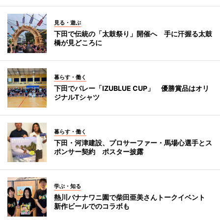
見る・遊ぶ
下田で伝統の「太鼓祭り」開催へ 手に汗握る太鼓
橋が見どころに
暮らす・働く
下田でバレー「IZUBLUE CUP」 優勝賞品はオリ
ジナルTシャツ
暮らす・働く
下田・河津建設、プロサーファー・馬場心選手とス
ポンサー契約 ポスター披露
学ぶ・知る
熱川バナナワニ園で柴田亜美さんトークイベント
新作ビールでのコラボも