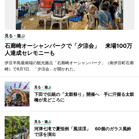
見る・遊ぶ
石廊崎オーシャンパークで「夕涼会」 来場100万
人達成セレモニーも
伊豆半島最南端の観光拠点「石廊崎オーシャンパーク」（南伊豆町石廊
崎）で8月1日、「夕涼会」が開かれた。
見る・遊ぶ
下田で伝統の「太鼓祭り」開催へ 手に汗握る太鼓
橋が見どころに
見る・遊ぶ
河津七滝で夏恒例「風涼渓」 60個のガラス風鈴
で涼を演出