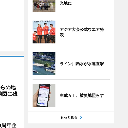
光地に
アジア大会公式ウエア発
表
ライン川渇水が水運直撃
からの地
地図に残
生成ＡＩ、被災地照らす
もっと見る
0周年企