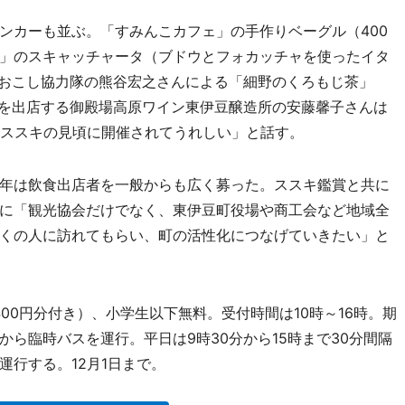
カーも並ぶ。「すみんこカフェ」の手作りベーグル（400
」のスキャッチャータ（ブドウとフォカッチャを使ったイタ
域おこし協力隊の熊谷宏之さんによる「細野のくろもじ茶」
ーを出店する御殿場高原ワイン東伊豆醸造所の安藤馨子さんは
はススキの見頃に開催されてうれしい」と話す。
年は飲食出店者を一般からも広く募った。ススキ鑑賞と共に
に「観光協会だけでなく、東伊豆町役場や商工会など地域全
くの人に訪れてもらい、町の活性化につなげていきたい」と
400円分付き）、小学生以下無料。受付時間は10時～16時。期
ら臨時バスを運行。平日は9時30分から15時まで30分間隔
行する。12月1日まで。