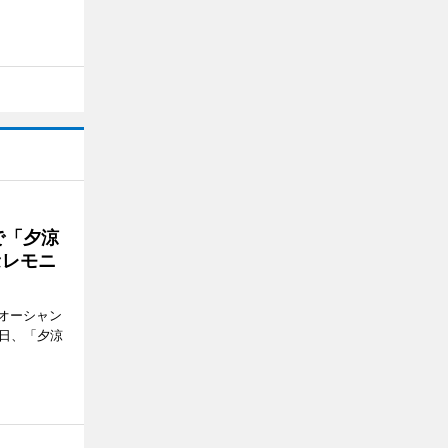
で「夕涼
セレモニ
オーシャン
1日、「夕涼