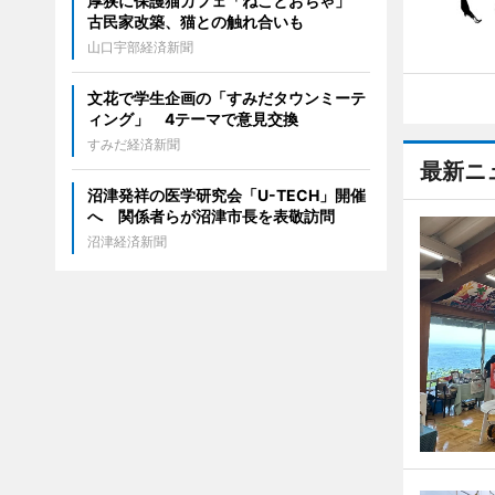
厚狭に保護猫カフェ「ねことおちゃ」
古民家改築、猫との触れ合いも
山口宇部経済新聞
文花で学生企画の「すみだタウンミーテ
ィング」 4テーマで意見交換
すみだ経済新聞
最新ニ
沼津発祥の医学研究会「U-TECH」開催
へ 関係者らが沼津市長を表敬訪問
沼津経済新聞