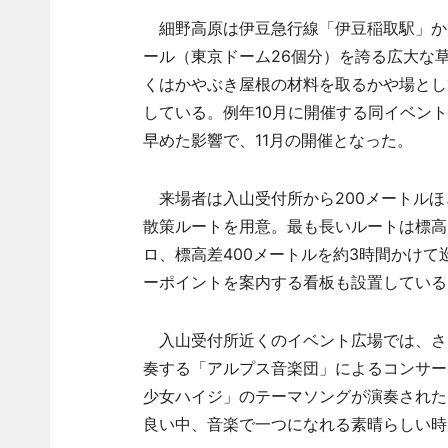
細野高原は伊豆急行線「伊豆稲取駅」から
ール（東京ドーム26個分）を誇る広大な
くはかやぶき屋根の材料を取るかや場とし
している。例年10月に開催する同イベン
早めた影響で、11月の開催となった。
来場者は入山受付所から200メートルほ
散策ルートを用意。最も長いルートは標高8
ロ、標高差400メートルを約3時間かけ
ーポイントを案内する看板も設置している
入山受付所近くのイベント広場では、さま
奏する「アルプス音楽団」によるコンサー
少女ハイジ」のテーマソングが演奏された
良い中、音楽で一つになれる素晴らしい時