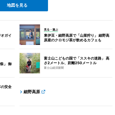
地図を見る
見る・遊ぶ
ジオガイ
東伊豆・細野高原で「山菜狩り」 細野高
原産のクロモジ茶が飲めるカフェも
富士山こどもの国で「ススキの迷路」 高
さ2メートル、距離250メートル
祭」 御
富士山経済新聞
客の安全
細野高原