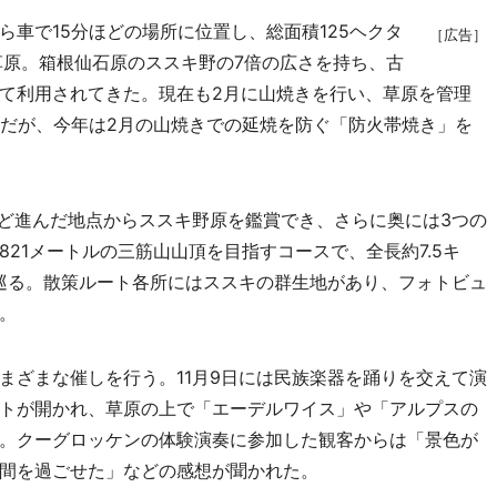
車で15分ほどの場所に位置し、総面積125ヘクタ
［広告］
草原。箱根仙石原のススキ野の7倍の広さを持ち、古
て利用されてきた。現在も2月に山焼きを行い、草原を管理
トだが、今年は2月の山焼きでの延焼を防ぐ「防火帯焼き」を
ど進んだ地点からススキ野原を鑑賞でき、さらに奥には3つの
21メートルの三筋山山頂を目指すコースで、全長約7.5キ
て巡る。散策ルート各所にはススキの群生地があり、フォトビュ
。
ざまな催しを行う。11月9日には民族楽器を踊りを交えて演
トが開かれ、草原の上で「エーデルワイス」や「アルプスの
。クーグロッケンの体験演奏に参加した観客からは「景色が
間を過ごせた」などの感想が聞かれた。