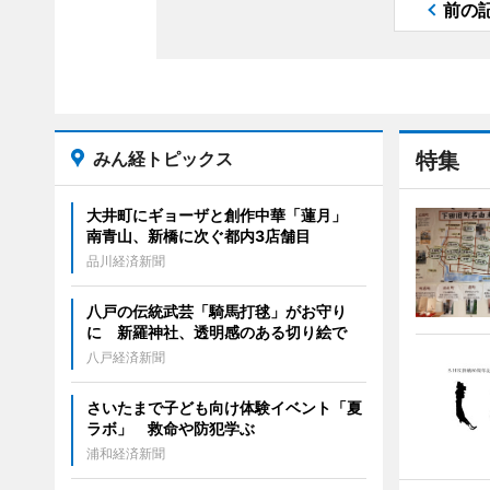
前の
みん経トピックス
特集
大井町にギョーザと創作中華「蓮月」
南青山、新橋に次ぐ都内3店舗目
品川経済新聞
八戸の伝統武芸「騎馬打毬」がお守り
に 新羅神社、透明感のある切り絵で
八戸経済新聞
さいたまで子ども向け体験イベント「夏
ラボ」 救命や防犯学ぶ
浦和経済新聞