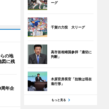
ーグ
千賀の力投 大リーグ
高市首相靖国参拝「適切に
からの地
判断」
地図に残
木原官房長官「拉致は現在
進行形」
0周年企
もっと見る