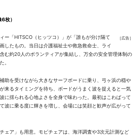
像6枚）
ー「HITSCO（ヒッツコ）」が「誰もが分け隔て
［広告］
画したもの。当日は介護福祉士や救急救命士、ライ
含む約20人のボランティアが集結し、万全の安全管理体制の
た。
補助を受けながら大きなサーフボードに乗り、弓ヶ浜の穏や
が来るタイミングを待ち、ボードがうまく波を捉えると一気
波に揺られる心地よさを全身で味わった。最初はこわばって
て波に乗る度に輝きを増し、会場には笑顔と歓声が広がって
チェア」も用意。モビチェアは、海洋調査や3次元計測など