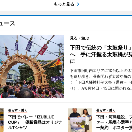
もっと見る
ュース
見る・遊ぶ
下田で伝統の「太鼓祭り
へ 手に汗握る太鼓橋が
に
下田市旧町内エリアに10台以上の
を練り歩き、昼夜問わず太鼓や笛の
く「下田八幡神社例大祭（通称＝下
り）」が8月14日・15日に開かれる
暮らす・働く
暮らす・働く
下田でバレー「IZUBLUE
下田・河津建設、
CUP」 優勝賞品はオリジナ
ァー・馬場心選手
ルTシャツ
ー契約 ポスター