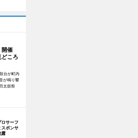
」開催
見どころ
太鼓台が町内
音が鳴り響
田太鼓祭
。
プロサーフ
とスポンサ
披露