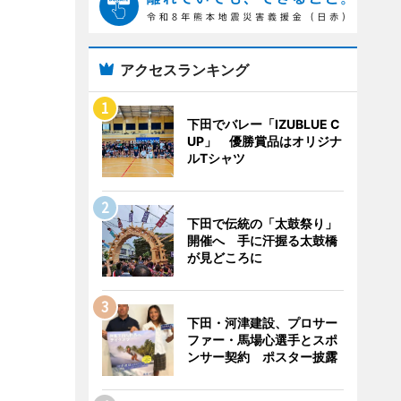
アクセスランキング
下田でバレー「IZUBLUE C
UP」 優勝賞品はオリジナ
ルTシャツ
下田で伝統の「太鼓祭り」
開催へ 手に汗握る太鼓橋
が見どころに
下田・河津建設、プロサー
ファー・馬場心選手とスポ
ンサー契約 ポスター披露