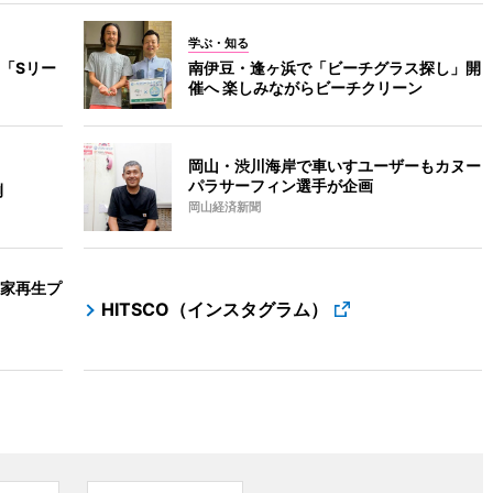
学ぶ・知る
「Sリー
南伊豆・逢ヶ浜で「ビーチグラス探し」開
催へ 楽しみながらビーチクリーン
岡山・渋川海岸で車いすユーザーもカヌー
パラサーフィン選手が企画
例
岡山経済新聞
家再生プ
HITSCO（インスタグラム）