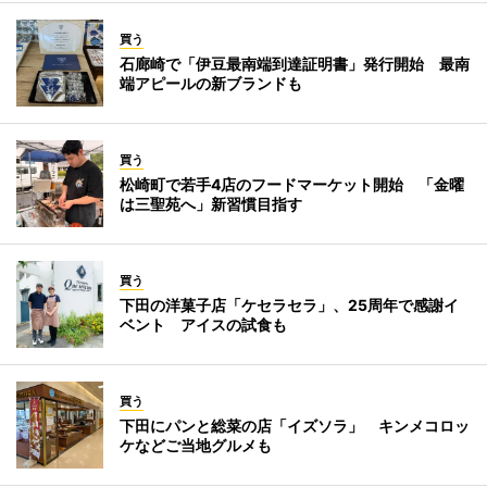
買う
石廊崎で「伊豆最南端到達証明書」発行開始 最南
端アピールの新ブランドも
買う
松崎町で若手4店のフードマーケット開始 「金曜
は三聖苑へ」新習慣目指す
買う
下田の洋菓子店「ケセラセラ」、25周年で感謝イ
ベント アイスの試食も
買う
下田にパンと総菜の店「イズソラ」 キンメコロッ
ケなどご当地グルメも