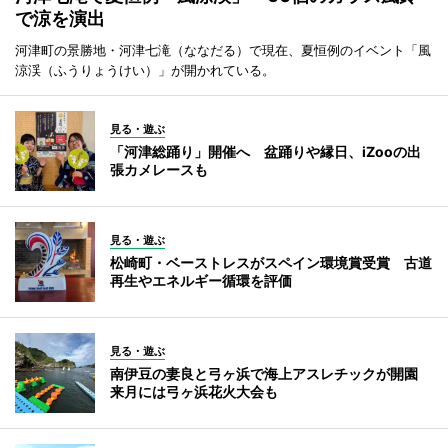
で涼を演出
河津町の景勝地・河津七滝（ななだる）で現在、夏恒例のイベント「風
涼渓（ふうりょうけい）」が開かれている。
見る・遊ぶ
「河津総踊り」開催へ 盆踊りや縁日、iZooの出
張カメレースも
見る・遊ぶ
松崎町・ベーストレスがスペイン環境賞受賞 古道
再生やエネルギー循環を評価
見る・遊ぶ
南伊豆の妻良と弓ヶ浜で海上アスレチックが開園
来月には弓ヶ浜花火大会も