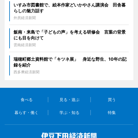
いすみ市図書館で、絵本作家どいかやさん講演会 田舎暮
らしの魅力話す
外房経済新聞
飯南・来島で「子どもの声」を考える研修会 言葉の背景
にも目を向けて
雲南経済新聞
瑞穂町郷土資料館で「キツネ展」 身近な野生、10年の記
録を紹介
西多摩経済新聞
食べる
見る・遊ぶ
買う
暮らす・働く
学ぶ・知る
特集