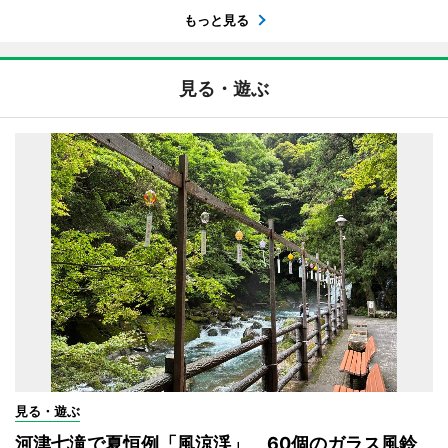
もっと見る
見る・遊ぶ
見る・遊ぶ
河津七滝で夏恒例「風涼渓」 60個のガラス風鈴