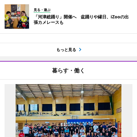
見る・遊ぶ
「河津総踊り」開催へ 盆踊りや縁日、iZooの出
張カメレースも
もっと見る
暮らす・働く