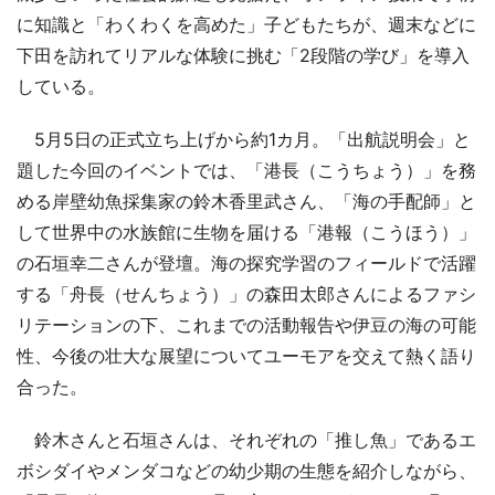
に知識と「わくわくを高めた」子どもたちが、週末などに
下田を訪れてリアルな体験に挑む「2段階の学び」を導入
している。
5月5日の正式立ち上げから約1カ月。「出航説明会」と
題した今回のイベントでは、「港長（こうちょう）」を務
める岸壁幼魚採集家の鈴木香里武さん、「海の手配師」と
して世界中の水族館に生物を届ける「港報（こうほう）」
の石垣幸二さんが登壇。海の探究学習のフィールドで活躍
する「舟長（せんちょう）」の森田太郎さんによるファシ
リテーションの下、これまでの活動報告や伊豆の海の可能
性、今後の壮大な展望についてユーモアを交えて熱く語り
合った。
鈴木さんと石垣さんは、それぞれの「推し魚」であるエ
ボシダイやメンダコなどの幼少期の生態を紹介しながら、