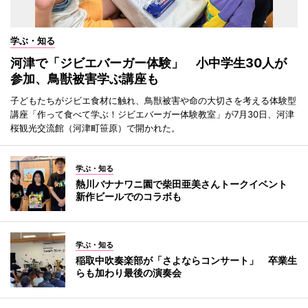
学ぶ・知る
河津で「ジビエバーガー体験」 小中学生30人が
参加、鳥獣被害学ぶ講座も
子どもたちがジビエ食材に触れ、鳥獣被害や命の大切さを考える体験型
講座「作って食べて学ぶ！ジビエバーガー体験教室」が7月30日、河津
桜観光交流館（河津町笹原）で開かれた。
学ぶ・知る
熱川バナナワニ園で柴田亜美さんトークイベント
新作ビールでのコラボも
学ぶ・知る
稲取中吹奏楽部が「さよならコンサート」 卒業生
らも加わり最後の演奏会