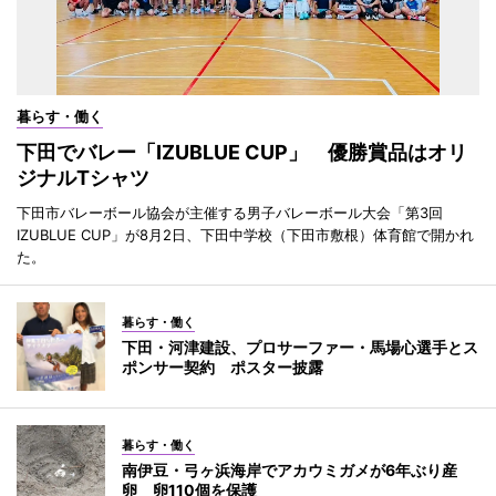
暮らす・働く
下田でバレー「IZUBLUE CUP」 優勝賞品はオリ
ジナルTシャツ
下田市バレーボール協会が主催する男子バレーボール大会「第3回
IZUBLUE CUP」が8月2日、下田中学校（下田市敷根）体育館で開かれ
た。
暮らす・働く
下田・河津建設、プロサーファー・馬場心選手とス
ポンサー契約 ポスター披露
暮らす・働く
南伊豆・弓ヶ浜海岸でアカウミガメが6年ぶり産
卵 卵110個を保護