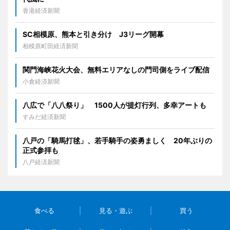
香港経済新聞
SC相模原、熊本と引き分け J3リーグ開幕
相模原町田経済新聞
関門海峡花火大会、無料エリアなしの門司側をライブ配信
小倉経済新聞
八広で「八八祭り」 1500人が提灯行列、多幸アートも
すみだ経済新聞
八戸の「騎馬打毬」、若手騎手の姿勇ましく 20年ぶりの
正式参拝も
八戸経済新聞
食べる
見る・遊ぶ
買う