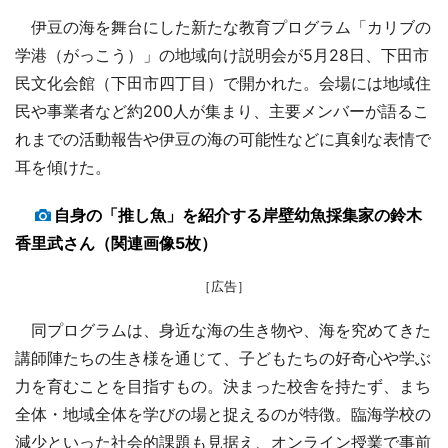
伊豆の海を舞台にした新たな教育プログラム「カリブの
学港（がっこう）」の地域向け説明会が5月28日、下田市
民文化会館（下田市四丁目）で開かれた。会場には地域住
民や事業者など約200人が集まり、主要メンバーが語るこ
れまでの活動報告や伊豆の海の可能性などに真剣な表情で
耳を傾けた。
自身の「推し魚」を紹介する岸壁幼魚採集家の鈴木
香里武さん（関連画像5枚）
［広告］
同プログラムは、身近な海の生き物や、海を究めてきた
講師陣たちの生き様を通じて、子どもたちの好奇心や学ぶ
力を育むことを目指すもの。決まった校舎を持たず、まち
全体・地域全体を学びの場と捉えるのが特徴。臨海学校の
減少といった社会的課題も見据え、オンライン授業で事前