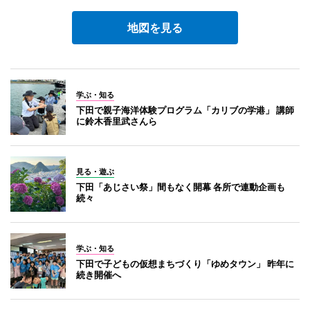
地図を見る
学ぶ・知る
下田で親子海洋体験プログラム「カリブの学港」 講師
に鈴木香里武さんら
見る・遊ぶ
下田「あじさい祭」間もなく開幕 各所で連動企画も
続々
学ぶ・知る
下田で子どもの仮想まちづくり「ゆめタウン」 昨年に
続き開催へ