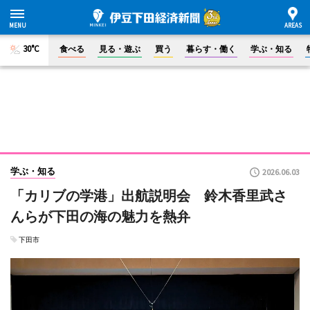
30°C
食べる
見る・遊ぶ
買う
暮らす・働く
学ぶ・知る
学ぶ・知る
2026.06.03
「カリブの学港」出航説明会 鈴木香里武さ
んらが下田の海の魅力を熱弁
下田市