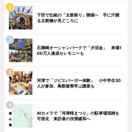
下田で伝統の「太鼓祭り」開催へ 手に汗握
る太鼓橋が見どころに
石廊崎オーシャンパークで「夕涼会」 来場1
00万人達成セレモニーも
河津で「ジビエバーガー体験」 小中学生30
人が参加、鳥獣被害学ぶ講座も
AIカメラで「河津桜まつり」の駐車場混雑を
可視化 来訪者の渋滞緩和へ