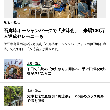
見る・遊ぶ
石廊崎オーシャンパークで「夕涼会」 来場100万
人達成セレモニーも
伊豆半島最南端の観光拠点「石廊崎オーシャンパーク」（南伊豆町石廊
崎）で8月1日、「夕涼会」が開かれた。
見る・遊ぶ
下田で伝統の「太鼓祭り」開催へ 手に汗握る太鼓
橋が見どころに
見る・遊ぶ
河津七滝で夏恒例「風涼渓」 60個のガラス風鈴
で涼を演出