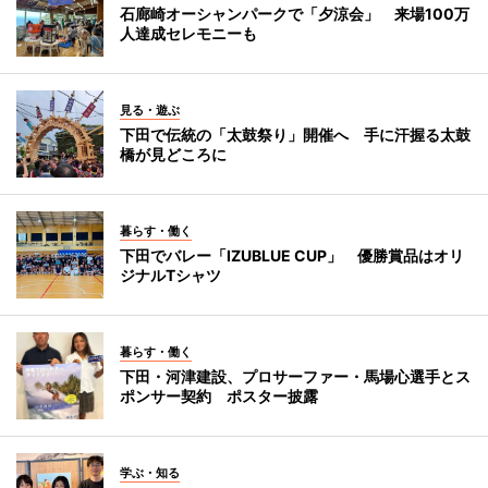
石廊崎オーシャンパークで「夕涼会」 来場100万
人達成セレモニーも
見る・遊ぶ
下田で伝統の「太鼓祭り」開催へ 手に汗握る太鼓
橋が見どころに
暮らす・働く
下田でバレー「IZUBLUE CUP」 優勝賞品はオリ
ジナルTシャツ
暮らす・働く
下田・河津建設、プロサーファー・馬場心選手とス
ポンサー契約 ポスター披露
学ぶ・知る