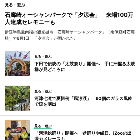
見る・遊ぶ
石廊崎オーシャンパークで「夕涼会」 来場100万
人達成セレモニーも
伊豆半島最南端の観光拠点「石廊崎オーシャンパーク」（南伊豆町石廊
崎）で8月1日、「夕涼会」が開かれた。
見る・遊ぶ
下田で伝統の「太鼓祭り」開催へ 手に汗握る太鼓
橋が見どころに
見る・遊ぶ
河津七滝で夏恒例「風涼渓」 60個のガラス風鈴
で涼を演出
見る・遊ぶ
「河津総踊り」開催へ 盆踊りや縁日、iZooの出
張カメレースも