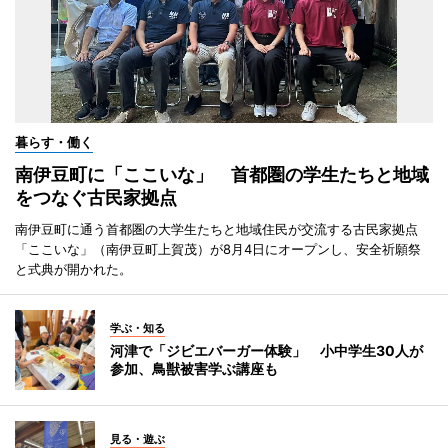
暮らす・働く
南伊豆町に「ここいな」 首都圏の学生たちと地域
をつなぐ古民家拠点
南伊豆町に通う首都圏の大学生たちと地域住民が交流する古民家拠点
「ここいな」（南伊豆町上賀茂）が8月4日にオープンし、安全祈願祭
と式典が開かれた。
学ぶ・知る
河津で「ジビエバーガー体験」 小中学生30人が
参加、鳥獣被害学ぶ講座も
見る・遊ぶ