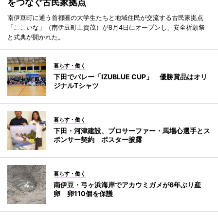
をつなぐ古民家拠点
南伊豆町に通う首都圏の大学生たちと地域住民が交流する古民家拠点
「ここいな」（南伊豆町上賀茂）が8月4日にオープンし、安全祈願祭
と式典が開かれた。
暮らす・働く
下田でバレー「IZUBLUE CUP」 優勝賞品はオリ
ジナルTシャツ
暮らす・働く
下田・河津建設、プロサーファー・馬場心選手とス
ポンサー契約 ポスター披露
暮らす・働く
南伊豆・弓ヶ浜海岸でアカウミガメが6年ぶり産
卵 卵110個を保護