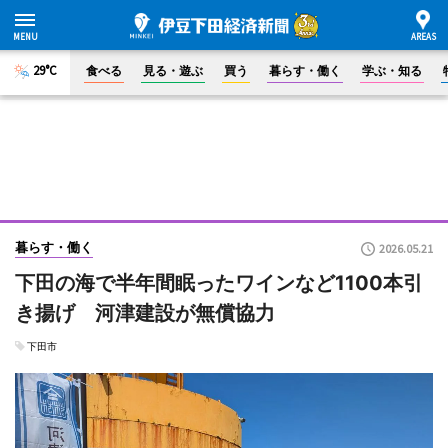
29°C
食べる
見る・遊ぶ
買う
暮らす・働く
学ぶ・知る
暮らす・働く
2026.05.21
下田の海で半年間眠ったワインなど1100本引
き揚げ 河津建設が無償協力
下田市