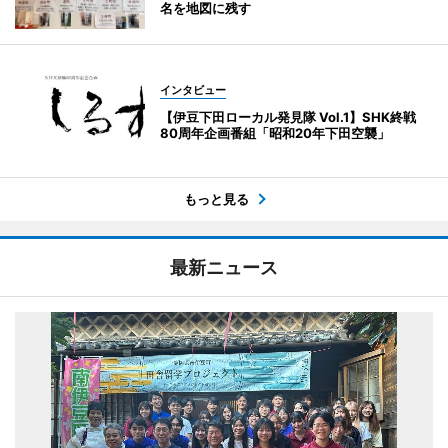
名を地図に残す
インタビュー
【伊豆下田ローカル発見隊 Vol.1】SHK終戦
80周年企画番組「昭和20年下田空襲」
もっと見る
最新ニュース