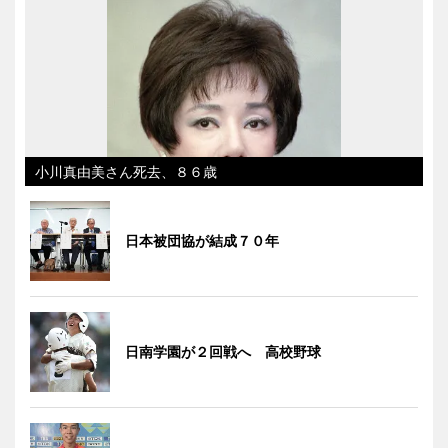
小川真由美さん死去、８６歳
日本被団協が結成７０年
日南学園が２回戦へ 高校野球