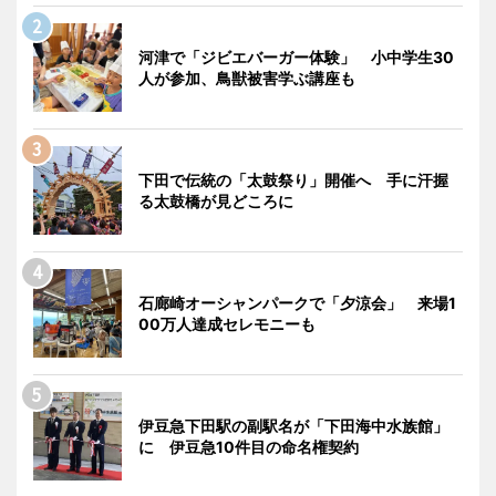
河津で「ジビエバーガー体験」 小中学生30
人が参加、鳥獣被害学ぶ講座も
下田で伝統の「太鼓祭り」開催へ 手に汗握
る太鼓橋が見どころに
石廊崎オーシャンパークで「夕涼会」 来場1
00万人達成セレモニーも
伊豆急下田駅の副駅名が「下田海中水族館」
に 伊豆急10件目の命名権契約