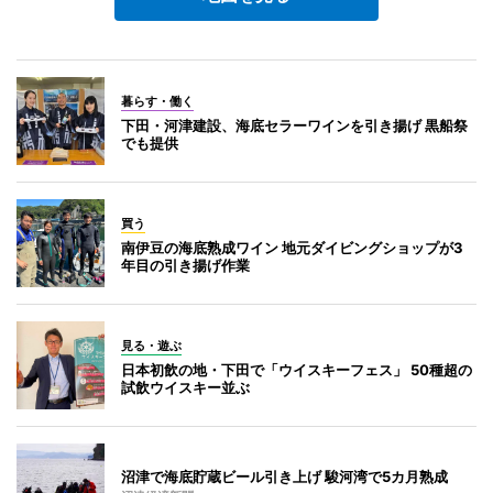
暮らす・働く
下田・河津建設、海底セラーワインを引き揚げ 黒船祭
でも提供
買う
南伊豆の海底熟成ワイン 地元ダイビングショップが3
年目の引き揚げ作業
見る・遊ぶ
日本初飲の地・下田で「ウイスキーフェス」 50種超の
試飲ウイスキー並ぶ
沼津で海底貯蔵ビール引き上げ 駿河湾で5カ月熟成