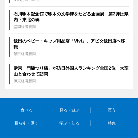
石川啄木記念館で啄木の文学碑をたどる企画展 第2弾は県
内・東北の碑
盛岡経済新聞
飯田のベビー・キッズ用品店「Vivi」、アピタ飯田店へ移
転
飯田経済新聞
伊東「門脇つり橋」が訪日外国人ランキング全国2位 大室
山と合わせて訪問
伊東経済新聞
食べる
見る・遊ぶ
買う
暮らす・働く
学ぶ・知る
特集