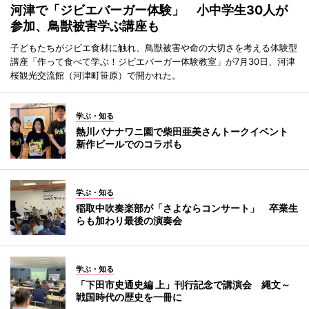
河津で「ジビエバーガー体験」 小中学生30人が
参加、鳥獣被害学ぶ講座も
子どもたちがジビエ食材に触れ、鳥獣被害や命の大切さを考える体験型
講座「作って食べて学ぶ！ジビエバーガー体験教室」が7月30日、河津
桜観光交流館（河津町笹原）で開かれた。
学ぶ・知る
熱川バナナワニ園で柴田亜美さんトークイベント
新作ビールでのコラボも
学ぶ・知る
稲取中吹奏楽部が「さよならコンサート」 卒業生
らも加わり最後の演奏会
学ぶ・知る
「下田市史通史編 上」刊行記念で講演会 縄文～
戦国時代の歴史を一冊に