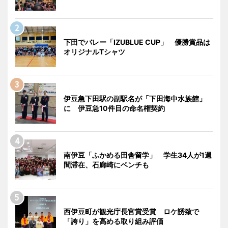
下田でバレー「IZUBLUE CUP」 優勝賞品は
オリジナルTシャツ
伊豆急下田駅の副駅名が「下田海中水族館」
に 伊豆急10件目の命名権契約
南伊豆「ふかめる田舎留学」 学生34人が1週
間滞在、石廊崎にベンチも
西伊豆町が観光庁長官賞受賞 ロケ誘致で
「誇り」を高める取り組み評価