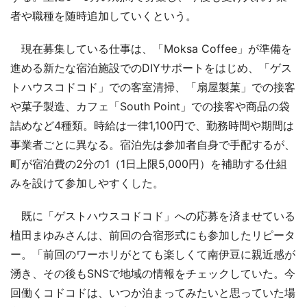
者や職種を随時追加していくという。
現在募集している仕事は、「Moksa Coffee」が準備を
進める新たな宿泊施設でのDIYサポートをはじめ、「ゲス
トハウスコドコド」での客室清掃、「扇屋製菓」での接客
や菓子製造、カフェ「South Point」での接客や商品の袋
詰めなど4種類。時給は一律1,100円で、勤務時間や期間は
事業者ごとに異なる。宿泊先は参加者自身で手配するが、
町が宿泊費の2分の1（1日上限5,000円）を補助する仕組
みを設けて参加しやすくした。
既に「ゲストハウスコドコド」への応募を済ませている
植田まゆみさんは、前回の合宿形式にも参加したリピータ
ー。「前回のワーホリがとても楽しくて南伊豆に親近感が
湧き、その後もSNSで地域の情報をチェックしていた。今
回働くコドコドは、いつか泊まってみたいと思っていた場