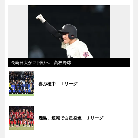
長崎日大が２回戦へ 高校野球
喜ぶ植中 Ｊリーグ
鹿島、逆転で白星発進 Ｊリーグ