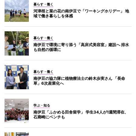
暮らす・働く
河津桜と菜の花の南伊豆で「ワーキングホリデー」 地
域で働き暮らしを体感
暮らす・働く
南伊豆で環境に寄り添う「高床式美容室」建設へ 排水
も自然の循環に
暮らす・働く
南伊豆の協力隊に植物療法士の鈴木歩実さん 「長命
草」6次産業化へ
学ぶ・知る
南伊豆「ふかめる田舎留学」 学生34人が1週間滞在、
石廊崎にベンチも