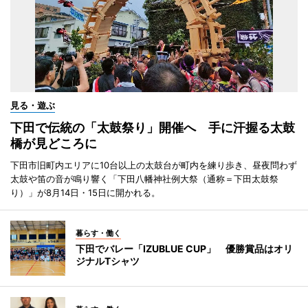
見る・遊ぶ
下田で伝統の「太鼓祭り」開催へ 手に汗握る太鼓
橋が見どころに
下田市旧町内エリアに10台以上の太鼓台が町内を練り歩き、昼夜問わず
太鼓や笛の音が鳴り響く「下田八幡神社例大祭（通称＝下田太鼓祭
り）」が8月14日・15日に開かれる。
暮らす・働く
下田でバレー「IZUBLUE CUP」 優勝賞品はオリ
ジナルTシャツ