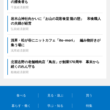
の捕食者も
千葉経済新聞
岩木山神社向かいに「お山の花彩食堂 龍の憩」 和食職人
の夫婦が経営
弘前経済新聞
浅草・松が谷にニットカフェ「ito-mori」 編み物好きが
集う場に
浅草経済新聞
北習志野の老舗精肉店「鳥吉」が創業170周年 幕末から
続くのれん守る
船橋経済新聞
食べる
見る・遊ぶ
買う
暮らす・働く
学ぶ・知る
特集