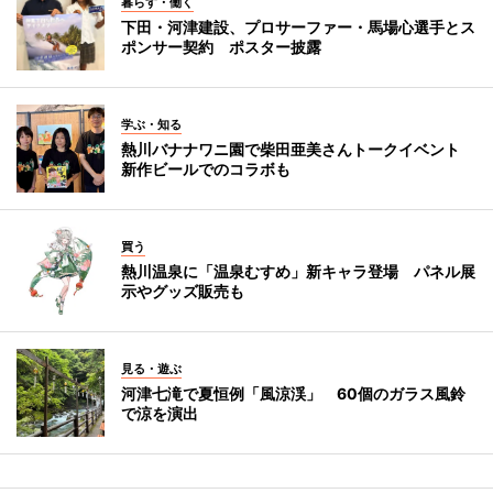
暮らす・働く
下田・河津建設、プロサーファー・馬場心選手とス
ポンサー契約 ポスター披露
学ぶ・知る
熱川バナナワニ園で柴田亜美さんトークイベント
新作ビールでのコラボも
買う
熱川温泉に「温泉むすめ」新キャラ登場 パネル展
示やグッズ販売も
見る・遊ぶ
河津七滝で夏恒例「風涼渓」 60個のガラス風鈴
で涼を演出