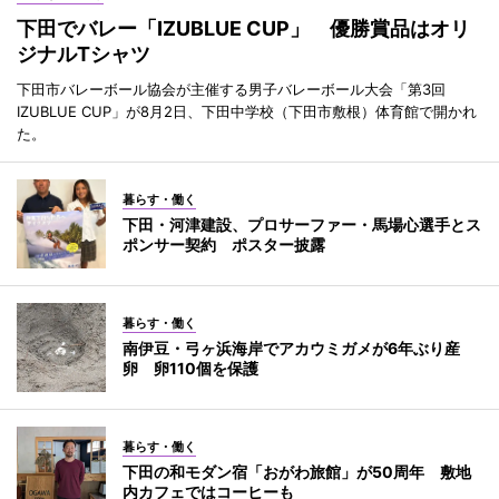
下田でバレー「IZUBLUE CUP」 優勝賞品はオリ
ジナルTシャツ
下田市バレーボール協会が主催する男子バレーボール大会「第3回
IZUBLUE CUP」が8月2日、下田中学校（下田市敷根）体育館で開かれ
た。
暮らす・働く
下田・河津建設、プロサーファー・馬場心選手とス
ポンサー契約 ポスター披露
暮らす・働く
南伊豆・弓ヶ浜海岸でアカウミガメが6年ぶり産
卵 卵110個を保護
暮らす・働く
下田の和モダン宿「おがわ旅館」が50周年 敷地
内カフェではコーヒーも