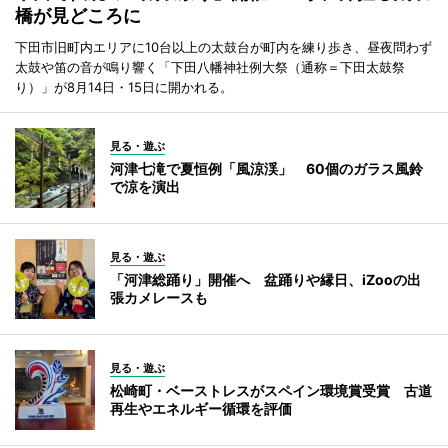
橋が見どころに
下田市旧町内エリアに10台以上の太鼓台が町内を練り歩き、昼夜問わず
太鼓や笛の音が鳴り響く「下田八幡神社例大祭（通称＝下田太鼓祭
り）」が8月14日・15日に開かれる。
見る・遊ぶ
河津七滝で夏恒例「風涼渓」 60個のガラス風鈴
で涼を演出
見る・遊ぶ
「河津総踊り」開催へ 盆踊りや縁日、iZooの出
張カメレースも
見る・遊ぶ
松崎町・ベーストレスがスペイン環境賞受賞 古道
再生やエネルギー循環を評価