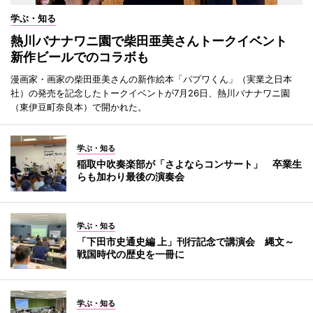
学ぶ・知る
熱川バナナワニ園で柴田亜美さんトークイベント
新作ビールでのコラボも
漫画家・画家の柴田亜美さんの新作絵本「パプワくん」（実業之日本
社）の発売を記念したトークイベントが7月26日、熱川バナナワニ園
（東伊豆町奈良本）で開かれた。
学ぶ・知る
稲取中吹奏楽部が「さよならコンサート」 卒業生
らも加わり最後の演奏会
学ぶ・知る
「下田市史通史編 上」刊行記念で講演会 縄文～
戦国時代の歴史を一冊に
学ぶ・知る