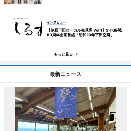
インタビュー
【伊豆下田ローカル発見隊 Vol.1】SHK終戦
80周年企画番組「昭和20年下田空襲」
もっと見る
最新ニュース