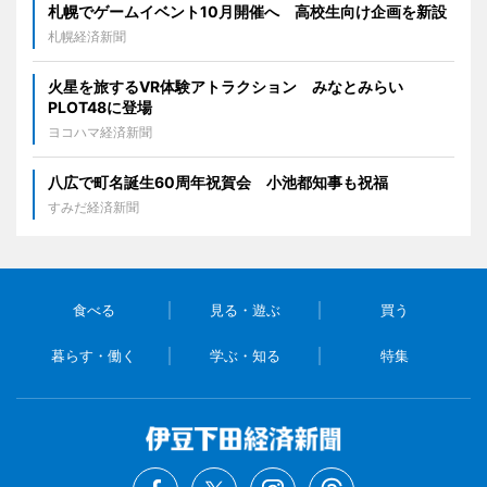
札幌でゲームイベント10月開催へ 高校生向け企画を新設
札幌経済新聞
火星を旅するVR体験アトラクション みなとみらい
PLOT48に登場
ヨコハマ経済新聞
八広で町名誕生60周年祝賀会 小池都知事も祝福
すみだ経済新聞
食べる
見る・遊ぶ
買う
暮らす・働く
学ぶ・知る
特集