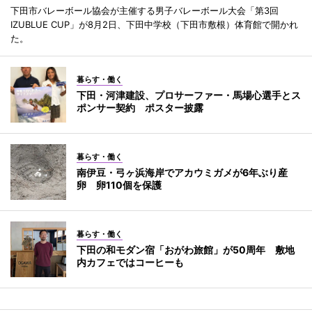
下田市バレーボール協会が主催する男子バレーボール大会「第3回
IZUBLUE CUP」が8月2日、下田中学校（下田市敷根）体育館で開かれ
た。
暮らす・働く
下田・河津建設、プロサーファー・馬場心選手とス
ポンサー契約 ポスター披露
暮らす・働く
南伊豆・弓ヶ浜海岸でアカウミガメが6年ぶり産
卵 卵110個を保護
暮らす・働く
下田の和モダン宿「おがわ旅館」が50周年 敷地
内カフェではコーヒーも