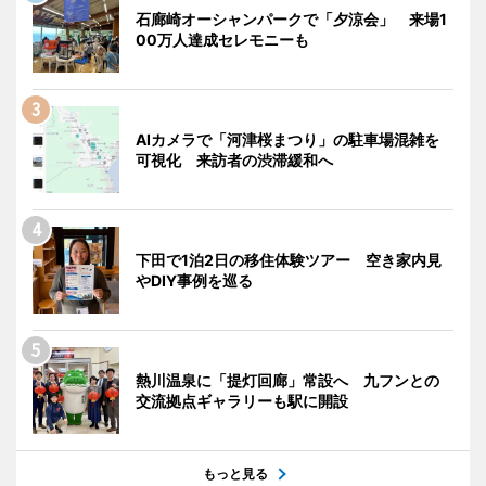
石廊崎オーシャンパークで「夕涼会」 来場1
00万人達成セレモニーも
AIカメラで「河津桜まつり」の駐車場混雑を
可視化 来訪者の渋滞緩和へ
下田で1泊2日の移住体験ツアー 空き家内見
やDIY事例を巡る
熱川温泉に「提灯回廊」常設へ 九フンとの
交流拠点ギャラリーも駅に開設
もっと見る