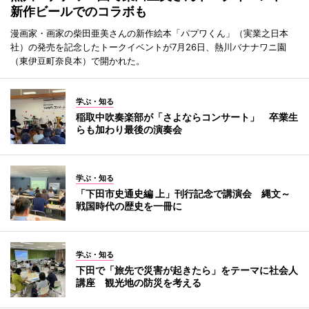
新作ビールでのコラボも
漫画家・画家の柴田亜美さんの新作絵本「パプワくん」（実業之日本
社）の発売を記念したトークイベントが7月26日、熱川バナナワニ園
（東伊豆町奈良本）で開かれた。
学ぶ・知る
稲取中吹奏楽部が「さよならコンサート」 卒業生
らも加わり最後の演奏会
学ぶ・知る
「下田市史通史編 上」刊行記念で講演会 縄文～
戦国時代の歴史を一冊に
学ぶ・知る
下田で「旅先で災害が起きたら」をテーマに社会人
講座 観光地の防災を考える