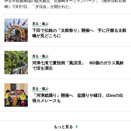
伊豆半島最南端の観光拠点「石廊崎オーシャンパーク」（南伊豆町石廊
崎）で8月1日、「夕涼会」が開かれた。
見る・遊ぶ
下田で伝統の「太鼓祭り」開催へ 手に汗握る太鼓
橋が見どころに
見る・遊ぶ
河津七滝で夏恒例「風涼渓」 60個のガラス風鈴
で涼を演出
見る・遊ぶ
「河津総踊り」開催へ 盆踊りや縁日、iZooの出
張カメレースも
もっと見る