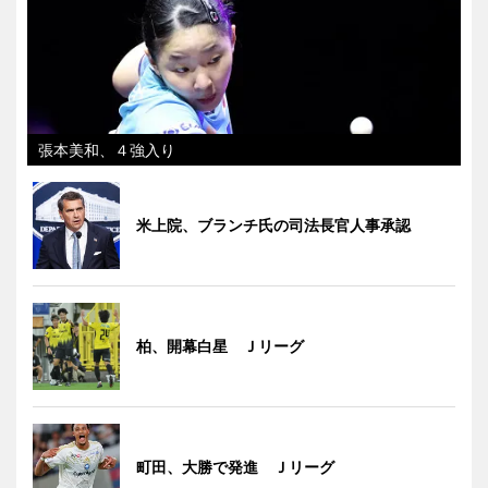
張本美和、４強入り
米上院、ブランチ氏の司法長官人事承認
柏、開幕白星 Ｊリーグ
町田、大勝で発進 Ｊリーグ