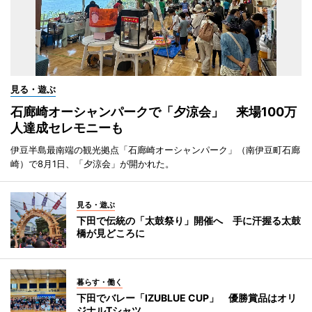
見る・遊ぶ
石廊崎オーシャンパークで「夕涼会」 来場100万
人達成セレモニーも
伊豆半島最南端の観光拠点「石廊崎オーシャンパーク」（南伊豆町石廊
崎）で8月1日、「夕涼会」が開かれた。
見る・遊ぶ
下田で伝統の「太鼓祭り」開催へ 手に汗握る太鼓
橋が見どころに
暮らす・働く
下田でバレー「IZUBLUE CUP」 優勝賞品はオリ
ジナルTシャツ