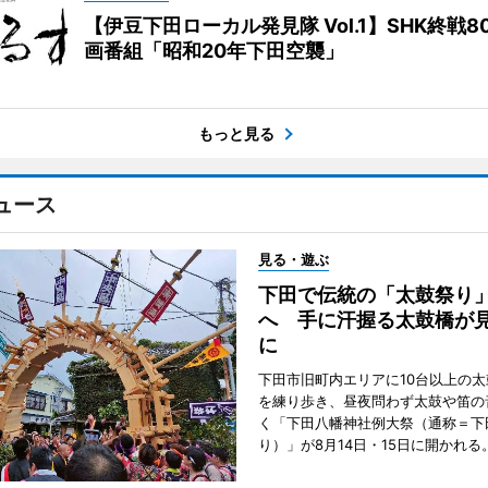
【伊豆下田ローカル発見隊 Vol.1】SHK終戦8
画番組「昭和20年下田空襲」
もっと見る
ュース
見る・遊ぶ
下田で伝統の「太鼓祭り
へ 手に汗握る太鼓橋が
に
下田市旧町内エリアに10台以上の
を練り歩き、昼夜問わず太鼓や笛の
く「下田八幡神社例大祭（通称＝下
り）」が8月14日・15日に開かれる