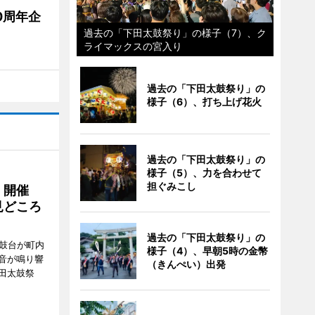
0周年企
過去の「下田太鼓祭り」の様子（7）、ク
ライマックスの宮入り
過去の「下田太鼓祭り」の
様子（6）、打ち上げ花火
過去の「下田太鼓祭り」の
様子（5）、力を合わせて
担ぐみこし
」開催
見どころ
過去の「下田太鼓祭り」の
太鼓台が町内
様子（4）、早朝5時の金幣
音が鳴り響
（きんぺい）出発
田太鼓祭
。