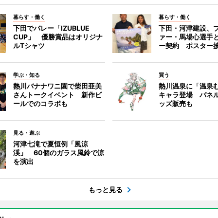
暮らす・働く
暮らす・働く
下田でバレー「IZUBLUE
下田・河津建設、
CUP」 優勝賞品はオリジナ
ァー・馬場心選手
ルTシャツ
ー契約 ポスター
学ぶ・知る
買う
熱川バナナワニ園で柴田亜美
熱川温泉に「温泉
さんトークイベント 新作ビ
キャラ登場 パネ
ールでのコラボも
ッズ販売も
見る・遊ぶ
河津七滝で夏恒例「風涼
渓」 60個のガラス風鈴で涼
を演出
もっと見る