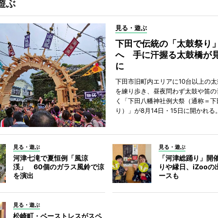
遊ぶ
見る・遊ぶ
下田で伝統の「太鼓祭り
へ 手に汗握る太鼓橋が
に
下田市旧町内エリアに10台以上の
を練り歩き、昼夜問わず太鼓や笛の
く「下田八幡神社例大祭（通称＝下
り）」が8月14日・15日に開かれる
見る・遊ぶ
見る・遊ぶ
河津七滝で夏恒例「風涼
「河津総踊り」開
渓」 60個のガラス風鈴で涼
りや縁日、iZoo
を演出
ースも
見る・遊ぶ
松崎町・ベーストレスがスペ