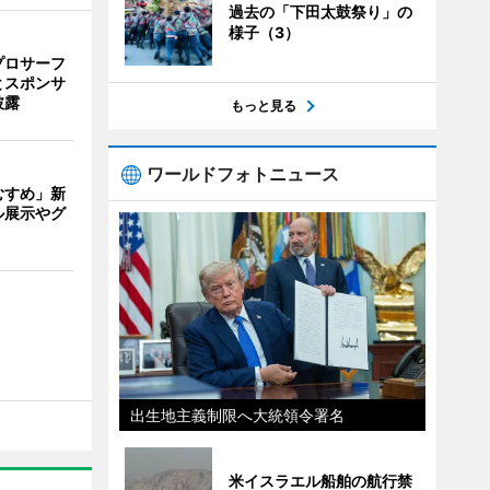
過去の「下田太鼓祭り」の
様子（3）
プロサーフ
とスポンサ
披露
もっと見る
ワールドフォトニュース
むすめ」新
ル展示やグ
出生地主義制限へ大統領令署名
米イスラエル船舶の航行禁