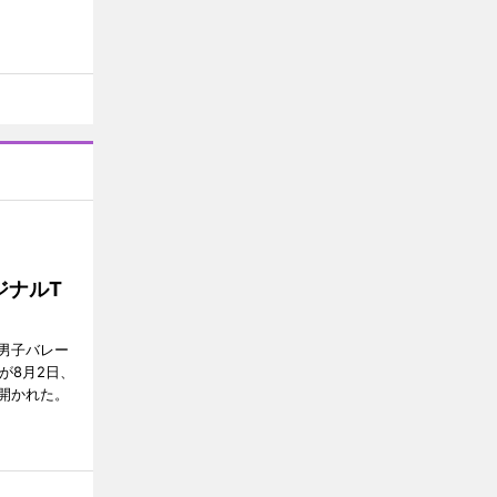
ジナルT
男子バレー
」が8月2日、
開かれた。