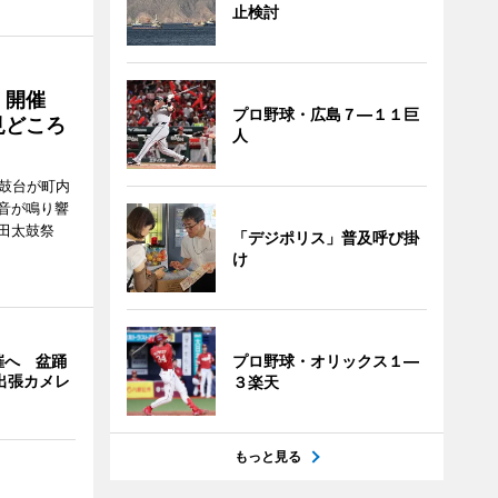
止検討
」開催
プロ野球・広島７―１１巨
見どころ
人
太鼓台が町内
音が鳴り響
田太鼓祭
「デジポリス」普及呼び掛
。
け
催へ 盆踊
プロ野球・オリックス１―
の出張カメレ
３楽天
もっと見る