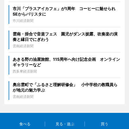
市川「プラスアイカフェ」が1周年 コーヒーに魅せられ
SEからバリスタに
市川経済新聞
雲南・掛合で音楽フェス 園児がダンス披露、吹奏楽の演
奏と縁日でにぎわう
雲南経済新聞
あきる野の油屋旅館、115周年へ向け記念企画 オンライン
ギャラリーなど
西多摩経済新聞
奥出雲町で「ふるさと理解研修会」 小中学校の教職員ら
が地元の魅力学ぶ
雲南経済新聞
食べる
見る・遊ぶ
買う