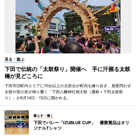
見る・遊ぶ
下田で伝統の「太鼓祭り」開催へ 手に汗握る太鼓
橋が見どころに
下田市旧町内エリアに10台以上の太鼓台が町内を練り歩き、昼夜問わず
太鼓や笛の音が鳴り響く「下田八幡神社例大祭（通称＝下田太鼓祭
り）」が8月14日・15日に開かれる。
暮らす・働く
下田でバレー「IZUBLUE CUP」 優勝賞品はオリ
ジナルTシャツ