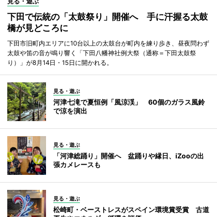
見る・遊ぶ
下田で伝統の「太鼓祭り」開催へ 手に汗握る太鼓
橋が見どころに
下田市旧町内エリアに10台以上の太鼓台が町内を練り歩き、昼夜問わず
太鼓や笛の音が鳴り響く「下田八幡神社例大祭（通称＝下田太鼓祭
り）」が8月14日・15日に開かれる。
見る・遊ぶ
河津七滝で夏恒例「風涼渓」 60個のガラス風鈴
で涼を演出
見る・遊ぶ
「河津総踊り」開催へ 盆踊りや縁日、iZooの出
張カメレースも
見る・遊ぶ
松崎町・ベーストレスがスペイン環境賞受賞 古道