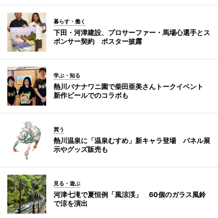
暮らす・働く
下田・河津建設、プロサーファー・馬場心選手とス
ポンサー契約 ポスター披露
学ぶ・知る
熱川バナナワニ園で柴田亜美さんトークイベント
新作ビールでのコラボも
買う
熱川温泉に「温泉むすめ」新キャラ登場 パネル展
示やグッズ販売も
見る・遊ぶ
河津七滝で夏恒例「風涼渓」 60個のガラス風鈴
で涼を演出