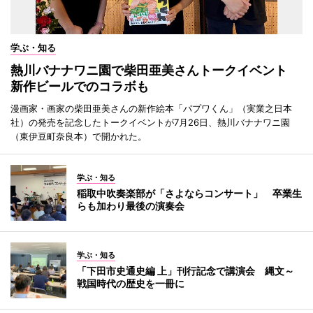
学ぶ・知る
熱川バナナワニ園で柴田亜美さんトークイベント
新作ビールでのコラボも
漫画家・画家の柴田亜美さんの新作絵本「パプワくん」（実業之日本
社）の発売を記念したトークイベントが7月26日、熱川バナナワニ園
（東伊豆町奈良本）で開かれた。
学ぶ・知る
稲取中吹奏楽部が「さよならコンサート」 卒業生
らも加わり最後の演奏会
学ぶ・知る
「下田市史通史編 上」刊行記念で講演会 縄文～
戦国時代の歴史を一冊に