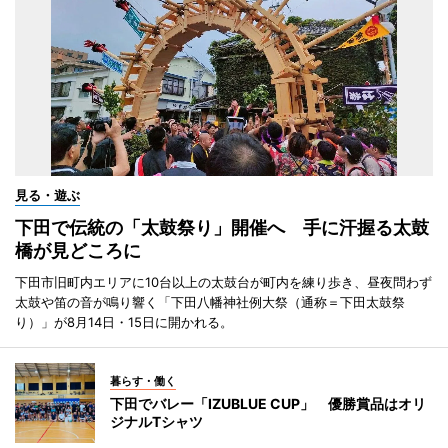
見る・遊ぶ
下田で伝統の「太鼓祭り」開催へ 手に汗握る太鼓
橋が見どころに
下田市旧町内エリアに10台以上の太鼓台が町内を練り歩き、昼夜問わず
太鼓や笛の音が鳴り響く「下田八幡神社例大祭（通称＝下田太鼓祭
り）」が8月14日・15日に開かれる。
暮らす・働く
下田でバレー「IZUBLUE CUP」 優勝賞品はオリ
ジナルTシャツ