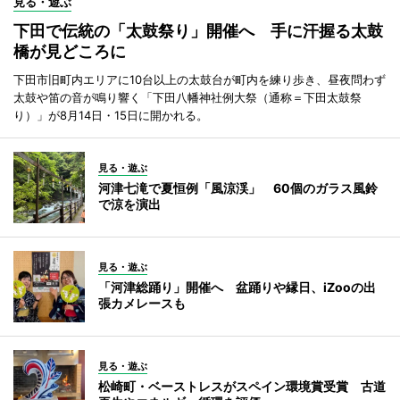
見る・遊ぶ
下田で伝統の「太鼓祭り」開催へ 手に汗握る太鼓
橋が見どころに
下田市旧町内エリアに10台以上の太鼓台が町内を練り歩き、昼夜問わず
太鼓や笛の音が鳴り響く「下田八幡神社例大祭（通称＝下田太鼓祭
り）」が8月14日・15日に開かれる。
見る・遊ぶ
河津七滝で夏恒例「風涼渓」 60個のガラス風鈴
で涼を演出
見る・遊ぶ
「河津総踊り」開催へ 盆踊りや縁日、iZooの出
張カメレースも
見る・遊ぶ
松崎町・ベーストレスがスペイン環境賞受賞 古道