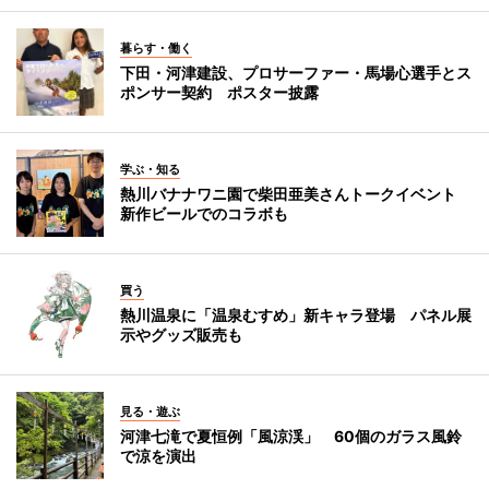
暮らす・働く
下田・河津建設、プロサーファー・馬場心選手とス
ポンサー契約 ポスター披露
学ぶ・知る
熱川バナナワニ園で柴田亜美さんトークイベント
新作ビールでのコラボも
買う
熱川温泉に「温泉むすめ」新キャラ登場 パネル展
示やグッズ販売も
見る・遊ぶ
河津七滝で夏恒例「風涼渓」 60個のガラス風鈴
で涼を演出