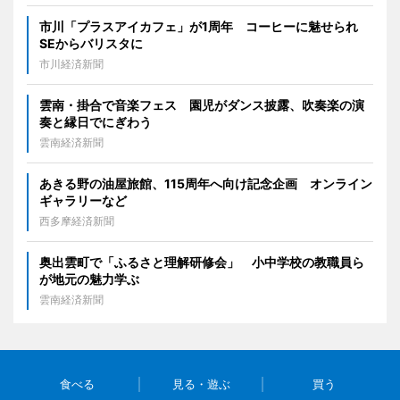
市川「プラスアイカフェ」が1周年 コーヒーに魅せられ
SEからバリスタに
市川経済新聞
雲南・掛合で音楽フェス 園児がダンス披露、吹奏楽の演
奏と縁日でにぎわう
雲南経済新聞
あきる野の油屋旅館、115周年へ向け記念企画 オンライン
ギャラリーなど
西多摩経済新聞
奥出雲町で「ふるさと理解研修会」 小中学校の教職員ら
が地元の魅力学ぶ
雲南経済新聞
食べる
見る・遊ぶ
買う