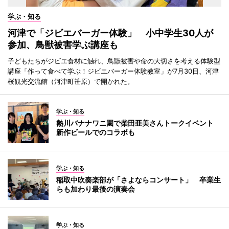
学ぶ・知る
河津で「ジビエバーガー体験」 小中学生30人が
参加、鳥獣被害学ぶ講座も
子どもたちがジビエ食材に触れ、鳥獣被害や命の大切さを考える体験型
講座「作って食べて学ぶ！ジビエバーガー体験教室」が7月30日、河津
桜観光交流館（河津町笹原）で開かれた。
学ぶ・知る
熱川バナナワニ園で柴田亜美さんトークイベント
新作ビールでのコラボも
学ぶ・知る
稲取中吹奏楽部が「さよならコンサート」 卒業生
らも加わり最後の演奏会
学ぶ・知る