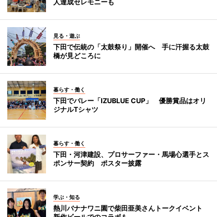
人達成セレモニーも
見る・遊ぶ
下田で伝統の「太鼓祭り」開催へ 手に汗握る太鼓
橋が見どころに
暮らす・働く
下田でバレー「IZUBLUE CUP」 優勝賞品はオリ
ジナルTシャツ
暮らす・働く
下田・河津建設、プロサーファー・馬場心選手とス
ポンサー契約 ポスター披露
学ぶ・知る
熱川バナナワニ園で柴田亜美さんトークイベント
新作ビールでのコラボも