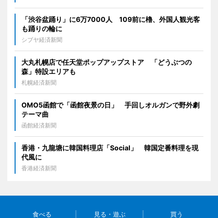
「渋谷盆踊り」に6万7000人 109前に櫓、外国人観光客
も踊りの輪に
シブヤ経済新聞
大丸札幌店で任天堂ポップアップストア 「どうぶつの
森」特設エリアも
札幌経済新聞
OMO5函館で「函館夜景の日」 手回しオルガンで野外劇
テーマ曲
函館経済新聞
香港・九龍塘に韓国料理店「Social」 韓国定番料理を現
代風に
香港経済新聞
食べる
見る・遊ぶ
買う