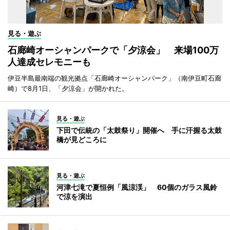
見る・遊ぶ
石廊崎オーシャンパークで「夕涼会」 来場100万
人達成セレモニーも
伊豆半島最南端の観光拠点「石廊崎オーシャンパーク」（南伊豆町石廊
崎）で8月1日、「夕涼会」が開かれた。
見る・遊ぶ
下田で伝統の「太鼓祭り」開催へ 手に汗握る太鼓
橋が見どころに
見る・遊ぶ
河津七滝で夏恒例「風涼渓」 60個のガラス風鈴
で涼を演出