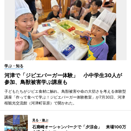
学ぶ・知る
河津で「ジビエバーガー体験」 小中学生30人が
参加、鳥獣被害学ぶ講座も
子どもたちがジビエ食材に触れ、鳥獣被害や命の大切さを考える体験型
講座「作って食べて学ぶ！ジビエバーガー体験教室」が7月30日、河津
桜観光交流館（河津町笹原）で開かれた。
見る・遊ぶ
石廊崎オーシャンパークで「夕涼会」 来場100万