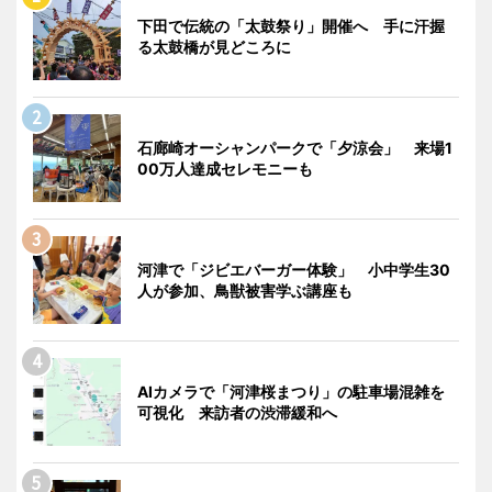
下田で伝統の「太鼓祭り」開催へ 手に汗握
る太鼓橋が見どころに
石廊崎オーシャンパークで「夕涼会」 来場1
00万人達成セレモニーも
河津で「ジビエバーガー体験」 小中学生30
人が参加、鳥獣被害学ぶ講座も
AIカメラで「河津桜まつり」の駐車場混雑を
可視化 来訪者の渋滞緩和へ