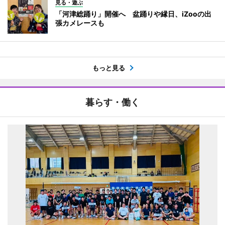
見る・遊ぶ
「河津総踊り」開催へ 盆踊りや縁日、iZooの出
張カメレースも
もっと見る
暮らす・働く