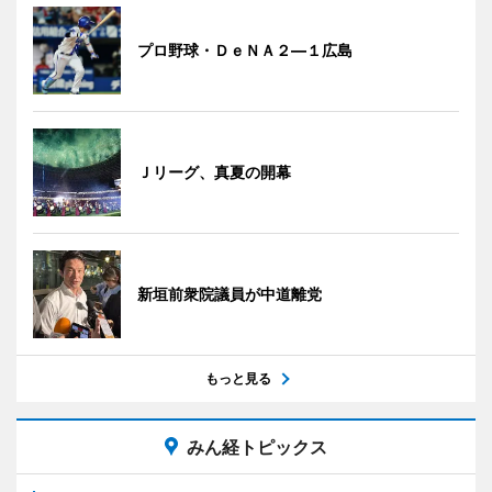
プロ野球・ＤｅＮＡ２―１広島
Ｊリーグ、真夏の開幕
新垣前衆院議員が中道離党
もっと見る
みん経トピックス