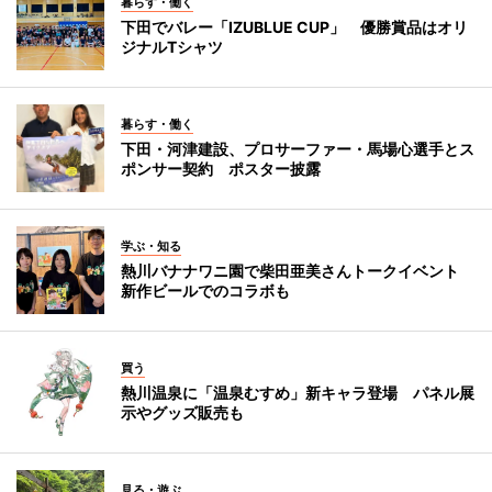
暮らす・働く
下田でバレー「IZUBLUE CUP」 優勝賞品はオリ
ジナルTシャツ
暮らす・働く
下田・河津建設、プロサーファー・馬場心選手とス
ポンサー契約 ポスター披露
学ぶ・知る
熱川バナナワニ園で柴田亜美さんトークイベント
新作ビールでのコラボも
買う
熱川温泉に「温泉むすめ」新キャラ登場 パネル展
示やグッズ販売も
見る・遊ぶ