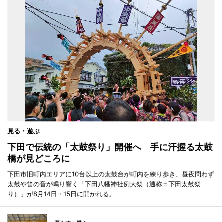
見る・遊ぶ
下田で伝統の「太鼓祭り」開催へ 手に汗握る太鼓
橋が見どころに
下田市旧町内エリアに10台以上の太鼓台が町内を練り歩き、昼夜問わず
太鼓や笛の音が鳴り響く「下田八幡神社例大祭（通称＝下田太鼓祭
り）」が8月14日・15日に開かれる。