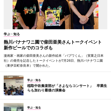
学ぶ・知る
熱川バナナワニ園で柴田亜美さんトークイベント
新作ビールでのコラボも
漫画家・画家の柴田亜美さんの新作絵本「パプワくん」（実業之日本
社）の発売を記念したトークイベントが7月26日、熱川バナナワニ園
（東伊豆町奈良本）で開かれた。
学ぶ・知る
稲取中吹奏楽部が「さよならコンサート」 卒業生
らも加わり最後の演奏会
学ぶ・知る