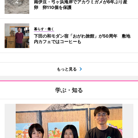
南伊豆・弓ヶ浜海岸でアカウミガメが6年ぶり産
卵 卵110個を保護
暮らす・働く
下田の和モダン宿「おがわ旅館」が50周年 敷地
内カフェではコーヒーも
もっと見る
学ぶ・知る