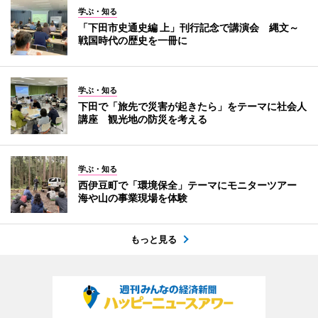
学ぶ・知る
「下田市史通史編 上」刊行記念で講演会 縄文～
戦国時代の歴史を一冊に
学ぶ・知る
下田で「旅先で災害が起きたら」をテーマに社会人
講座 観光地の防災を考える
学ぶ・知る
西伊豆町で「環境保全」テーマにモニターツアー
海や山の事業現場を体験
もっと見る