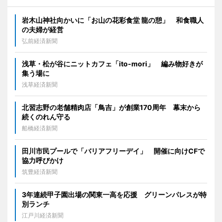
岩木山神社向かいに「お山の花彩食堂 龍の憩」 和食職人
の夫婦が経営
弘前経済新聞
浅草・松が谷にニットカフェ「ito-mori」 編み物好きが
集う場に
浅草経済新聞
北習志野の老舗精肉店「鳥吉」が創業170周年 幕末から
続くのれん守る
船橋経済新聞
田川市民プールで「バリアフリーデイ」 開催に向けCFで
協力呼びかけ
筑豊経済新聞
3年連続甲子園出場の関東一高を応援 グリーンパレスが特
別ランチ
江戸川経済新聞