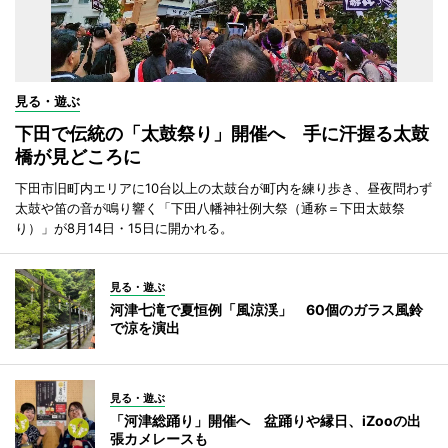
見る・遊ぶ
下田で伝統の「太鼓祭り」開催へ 手に汗握る太鼓
橋が見どころに
下田市旧町内エリアに10台以上の太鼓台が町内を練り歩き、昼夜問わず
太鼓や笛の音が鳴り響く「下田八幡神社例大祭（通称＝下田太鼓祭
り）」が8月14日・15日に開かれる。
見る・遊ぶ
河津七滝で夏恒例「風涼渓」 60個のガラス風鈴
で涼を演出
見る・遊ぶ
「河津総踊り」開催へ 盆踊りや縁日、iZooの出
張カメレースも