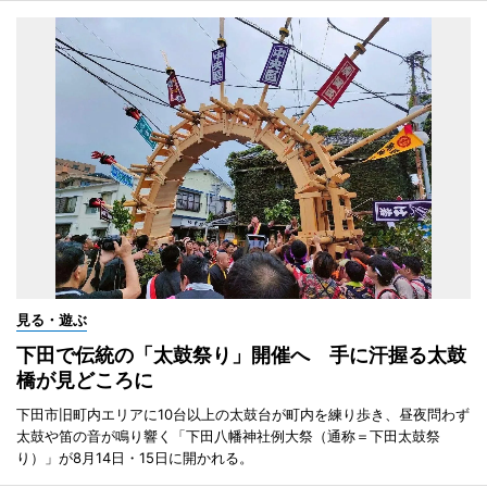
見る・遊ぶ
下田で伝統の「太鼓祭り」開催へ 手に汗握る太鼓
橋が見どころに
下田市旧町内エリアに10台以上の太鼓台が町内を練り歩き、昼夜問わず
太鼓や笛の音が鳴り響く「下田八幡神社例大祭（通称＝下田太鼓祭
り）」が8月14日・15日に開かれる。