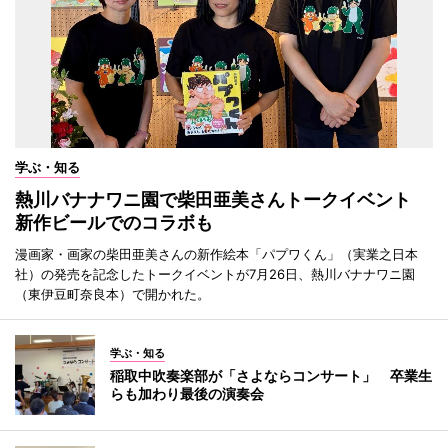
学ぶ・知る
熱川バナナワニ園で柴田亜美さんトークイベント
新作ビールでのコラボも
漫画家・画家の柴田亜美さんの新作絵本「パプワくん」（実業之日本
社）の発売を記念したトークイベントが7月26日、熱川バナナワニ園
（東伊豆町奈良本）で開かれた。
学ぶ・知る
稲取中吹奏楽部が「さよならコンサート」 卒業生
らも加わり最後の演奏会