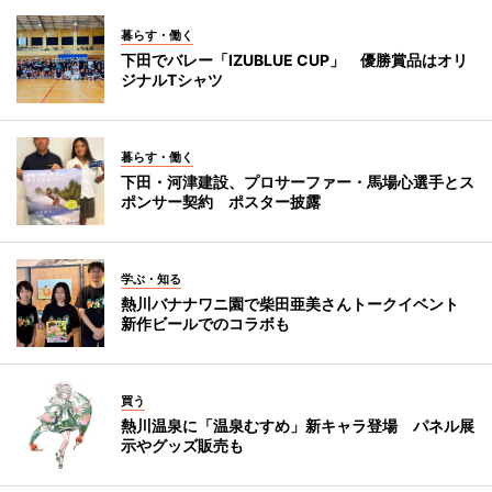
暮らす・働く
下田でバレー「IZUBLUE CUP」 優勝賞品はオリ
ジナルTシャツ
暮らす・働く
下田・河津建設、プロサーファー・馬場心選手とス
ポンサー契約 ポスター披露
学ぶ・知る
熱川バナナワニ園で柴田亜美さんトークイベント
新作ビールでのコラボも
買う
熱川温泉に「温泉むすめ」新キャラ登場 パネル展
示やグッズ販売も