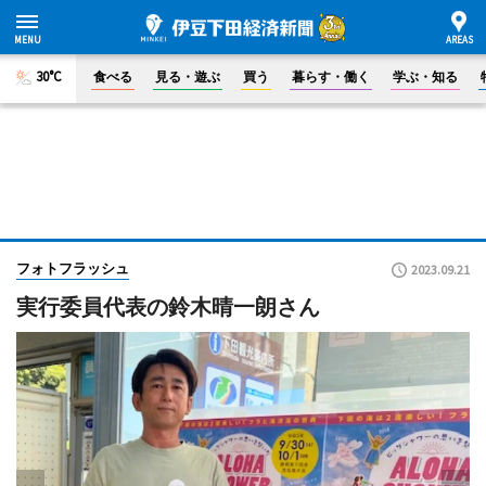
30°C
食べる
見る・遊ぶ
買う
暮らす・働く
学ぶ・知る
フォトフラッシュ
2023.09.21
実行委員代表の鈴木晴一朗さん