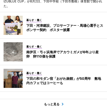
IZUBLUE CUP」が8月2日、下田中学校（下田市敷根）体育館で開かれ
た。
暮らす・働く
下田・河津建設、プロサーファー・馬場心選手とス
ポンサー契約 ポスター披露
暮らす・働く
南伊豆・弓ヶ浜海岸でアカウミガメが6年ぶり産
卵 卵110個を保護
暮らす・働く
下田の和モダン宿「おがわ旅館」が50周年 敷地
内カフェではコーヒーも
もっと見る