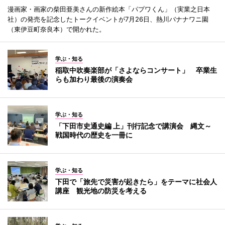
漫画家・画家の柴田亜美さんの新作絵本「パプワくん」（実業之日本
社）の発売を記念したトークイベントが7月26日、熱川バナナワニ園
（東伊豆町奈良本）で開かれた。
学ぶ・知る
稲取中吹奏楽部が「さよならコンサート」 卒業生
らも加わり最後の演奏会
学ぶ・知る
「下田市史通史編 上」刊行記念で講演会 縄文～
戦国時代の歴史を一冊に
学ぶ・知る
下田で「旅先で災害が起きたら」をテーマに社会人
講座 観光地の防災を考える