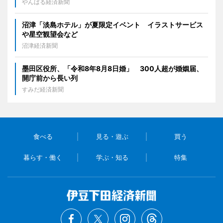
やんばる経済新聞
沼津「淡島ホテル」が夏限定イベント イラストサービス
や星空観望会など
沼津経済新聞
墨田区役所、「令和8年8月8日婚」 300人超が婚姻届、
開庁前から長い列
すみだ経済新聞
食べる
見る・遊ぶ
買う
暮らす・働く
学ぶ・知る
特集