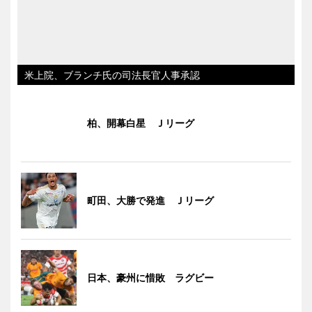
米上院、ブランチ氏の司法長官人事承認
柏、開幕白星 Ｊリーグ
町田、大勝で発進 Ｊリーグ
日本、豪州に惜敗 ラグビー