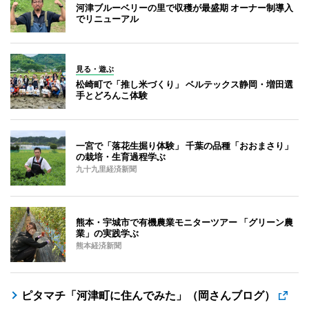
河津ブルーベリーの里で収穫が最盛期 オーナー制導入
でリニューアル
見る・遊ぶ
松崎町で「推し米づくり」 ベルテックス静岡・増田選
手とどろんこ体験
一宮で「落花生掘り体験」 千葉の品種「おおまさり」
の栽培・生育過程学ぶ
九十九里経済新聞
熊本・宇城市で有機農業モニターツアー 「グリーン農
業」の実践学ぶ
熊本経済新聞
ピタマチ「河津町に住んでみた」（岡さんブログ）