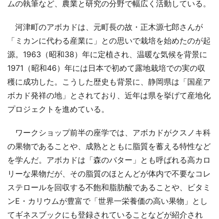
ムの執筆など、農業と研究の分野で幅広く活動している。
河津町のアボカドは、元町長の故・正木源七郎さんが
「ミカンに代わる産業に」との思いで栽培を始めたのが起
源。1963（昭和38）年に定植され、温暖な気候を背景に
1971（昭和46）年には日本で初めて露地栽培での実の収
穫に成功した。こうした歴史も背景に、静岡県は「国産ア
ボカド発祥の地」とされており、近年は県を挙げて産地化
プロジェクトを進めている。
ワークショップ前半の座学では、アボカドがクスノキ科
の果物であることや、成熟とともに脂質を蓄える特性など
を学んだ。アボカドは「森のバター」とも呼ばれる高カロ
リーな果物だが、その脂質のほとんどが体内で不要なコレ
ステロールを回収する不飽和脂肪酸であることや、ビタミ
ンE・カリウムが豊富で「世界一栄養価の高い果物」とし
てギネスブックにも登録されていることなどが紹介され