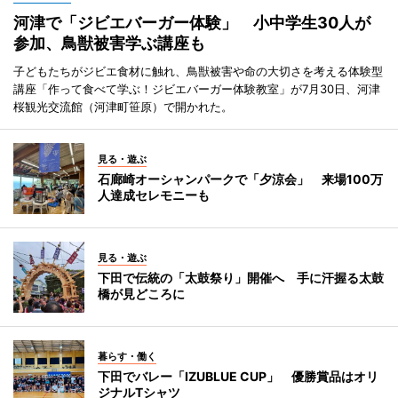
河津で「ジビエバーガー体験」 小中学生30人が
参加、鳥獣被害学ぶ講座も
子どもたちがジビエ食材に触れ、鳥獣被害や命の大切さを考える体験型
講座「作って食べて学ぶ！ジビエバーガー体験教室」が7月30日、河津
桜観光交流館（河津町笹原）で開かれた。
見る・遊ぶ
石廊崎オーシャンパークで「夕涼会」 来場100万
人達成セレモニーも
見る・遊ぶ
下田で伝統の「太鼓祭り」開催へ 手に汗握る太鼓
橋が見どころに
暮らす・働く
下田でバレー「IZUBLUE CUP」 優勝賞品はオリ
ジナルTシャツ