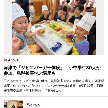
学ぶ・知る
河津で「ジビエバーガー体験」 小中学生30人が
参加、鳥獣被害学ぶ講座も
子どもたちがジビエ食材に触れ、鳥獣被害や命の大切さを考える体験型
講座「作って食べて学ぶ！ジビエバーガー体験教室」が7月30日、河津
桜観光交流館（河津町笹原）で開かれた。
学ぶ・知る