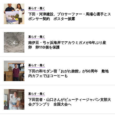
暮らす・働く
下田・河津建設、プロサーファー・馬場心選手とス
ポンサー契約 ポスター披露
暮らす・働く
南伊豆・弓ヶ浜海岸でアカウミガメが6年ぶり産
卵 卵110個を保護
暮らす・働く
下田の和モダン宿「おがわ旅館」が50周年 敷地
内カフェではコーヒーも
暮らす・働く
下田芸者・山口さんがビューティージャパン支部大
会グランプリ 全国大会へ