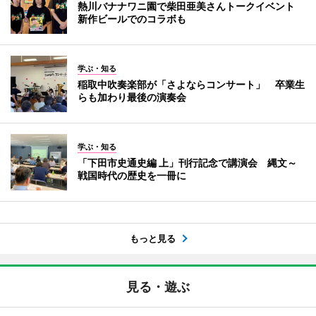
熱川バナナワニ園で柴田亜美さんトークイベント
新作ビールでのコラボも
学ぶ・知る
稲取中吹奏楽部が「さよならコンサート」 卒業生
らも加わり最後の演奏会
学ぶ・知る
「下田市史通史編 上」刊行記念で講演会 縄文～
戦国時代の歴史を一冊に
もっと見る
見る・遊ぶ