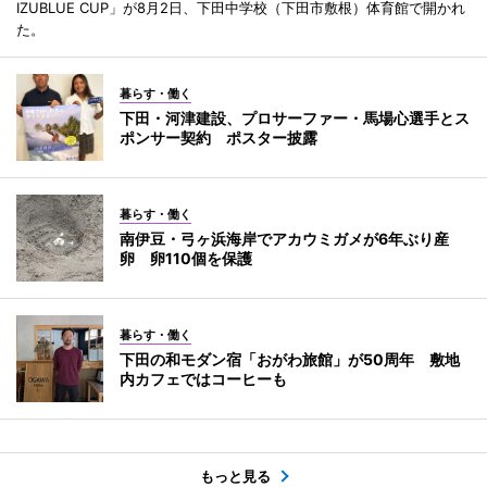
IZUBLUE CUP」が8月2日、下田中学校（下田市敷根）体育館で開かれ
た。
暮らす・働く
下田・河津建設、プロサーファー・馬場心選手とス
ポンサー契約 ポスター披露
暮らす・働く
南伊豆・弓ヶ浜海岸でアカウミガメが6年ぶり産
卵 卵110個を保護
暮らす・働く
下田の和モダン宿「おがわ旅館」が50周年 敷地
内カフェではコーヒーも
もっと見る