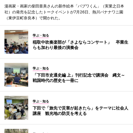
漫画家・画家の柴田亜美さんの新作絵本「パプワくん」（実業之日本
社）の発売を記念したトークイベントが7月26日、熱川バナナワニ園
（東伊豆町奈良本）で開かれた。
学ぶ・知る
稲取中吹奏楽部が「さよならコンサート」 卒業生
らも加わり最後の演奏会
学ぶ・知る
「下田市史通史編 上」刊行記念で講演会 縄文～
戦国時代の歴史を一冊に
学ぶ・知る
下田で「旅先で災害が起きたら」をテーマに社会人
講座 観光地の防災を考える