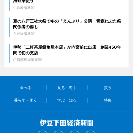
湾野菜使う
小倉経済新聞
夏の八戸三社大祭で冬の「えんぶり」公演 青森ねぶた祭
関係者の姿も
八戸経済新聞
伊勢「二軒茶屋餅角屋本店」が内宮前に出店 創業450年
間で初の支店
伊勢志摩経済新聞
食べる
見る・遊ぶ
買う
暮らす・働く
学ぶ・知る
特集